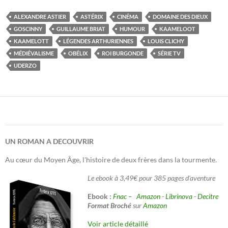
ALEXANDRE ASTIER
ASTÉRIX
CINÉMA
DOMAINE DES DIEUX
GOSCINNY
GUILLAUME BRIAT
HUMOUR
KAAMELOOT
KAAMELOTT
LÉGENDES ARTHURIENNES
LOUIS CLICHY
MÉDIÉVALISME
OBÉLIX
ROI BURGONDE
SÉRIE TV
UDERZO
UN ROMAN A DECOUVRIR
Au cœur du Moyen Âge, l'histoire de deux frères dans la tourmente.
Le ebook à 3,49€ pour 385 pages d'aventure
Ebook :
Fnac –
Amazon
-
Librinova
-
Decitre
Format Broché
sur
Amazon
Voir article détaillé