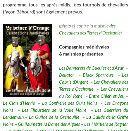
programme, tous les après-midis, des tournois de chevaliers
(façon Béhourd) sont également prévus.
(photo ci-contre la maisnie
des
Chevaliers des Terres d’Occitanie
)
Compagnies médiévales
& maisnies présentes
Les Bannerets de Gueules et d’Azur –
Bellator – Black Sparrows – Les
Cabris d’Argent – Les Chevaliers des
Terres d’Occitanie – Les Chevaliers
du Roi René – Entre Chien et Jeu –
Le Clan d’Helvie – La Confrérie des Ours Noirs – Les Dragons
Noirs – Les Flibustiers de la Voile Noire – Les Guerriers du
Lendemain – La Guilde de la Grenouille – La Guilde de la Griffe
Noire – Guillaumette la Dame des Aigues – Les Héritiers de Ragnar
– La Juste Solde – Legio VI Légionnaires et Gladiateurs – La Maisnie