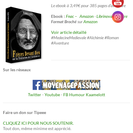
Le ebook à 3,49€ pour 385 pages d'aventure
Ebook :
Fnac –
Amazon
-
Librinova
-
Decitre
Format Broché
sur
Amazon
Voir article détaillé
#MedecineMedievale #Alchimie #Roman
#Aventure
Sur les réseaux
Twitter
-
Youtube
-
FB Humour Kaamelott
Faire un don sur Tipeee
CLIQUEZ ICI POUR NOUS SOUTENIR.
Tout don, même minime est apprécié.