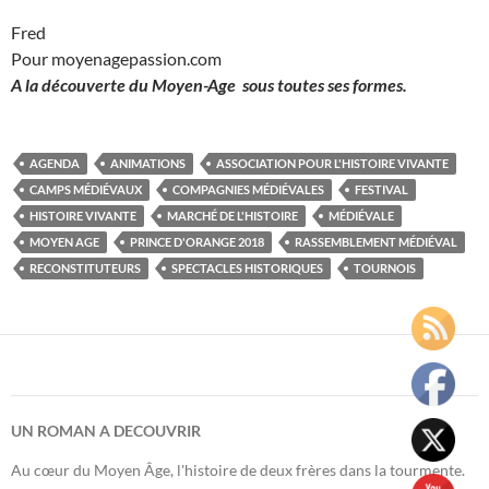
Fred
Pour moyenagepassion.com
A la découverte du Moyen-Age sous toutes ses formes.
AGENDA
ANIMATIONS
ASSOCIATION POUR L'HISTOIRE VIVANTE
CAMPS MÉDIÉVAUX
COMPAGNIES MÉDIÉVALES
FESTIVAL
HISTOIRE VIVANTE
MARCHÉ DE L'HISTOIRE
MÉDIÉVALE
MOYEN AGE
PRINCE D'ORANGE 2018
RASSEMBLEMENT MÉDIÉVAL
RECONSTITUTEURS
SPECTACLES HISTORIQUES
TOURNOIS
UN ROMAN A DECOUVRIR
Au cœur du Moyen Âge, l'histoire de deux frères dans la tourmente.