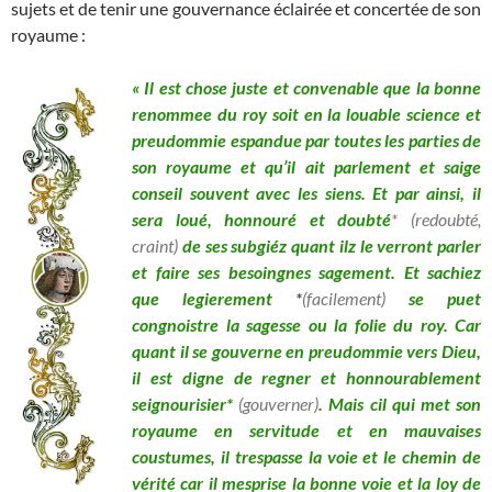
sujets et de tenir une gouvernance éclairée et concertée de son
royaume :
« Il est chose juste et convenable que la bonne
renommee du roy soit en la louable science et
preudommie espandue par toutes les parties de
son royaume et qu’il ait parlement et saige
conseil souvent avec les siens. Et par ainsi, il
sera loué, honnouré et doubté
* (redoubté,
craint)
de ses subgiéz quant ilz le verront parler
et faire ses besoingnes sagement. Et sachiez
que legierement
*
(facilement)
se puet
congnoistre la sagesse ou la folie du roy. Car
quant il se gouverne en preudommie vers Dieu,
il est digne de regner et honnourablement
seignourisier*
(gouverner)
. Mais cil qui met son
royaume en servitude et en mauvaises
coustumes, il trespasse la voie et le chemin de
vérité car il mesprise la bonne voie et la loy de