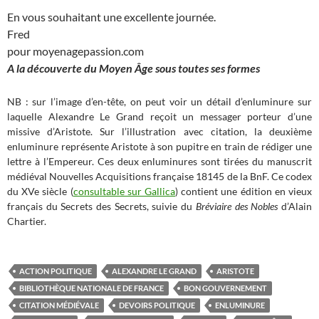
En vous souhaitant une excellente journée.
Fred
pour moyenagepassion.com
A la découverte du Moyen Âge sous toutes ses formes
NB : sur l’image d’en-tête, on peut voir un détail d’enluminure sur
laquelle Alexandre Le Grand reçoit un messager porteur d’une
missive d’Aristote. Sur l’illustration avec citation, la deuxième
enluminure représente Aristote à son pupitre en train de rédiger une
lettre à l’Empereur. Ces deux enluminures sont tirées du manuscrit
médiéval Nouvelles Acquisitions française 18145 de la BnF. Ce codex
du XVe siècle (
consultable sur Gallica
) contient une édition en vieux
français du Secrets des Secrets, suivie du
Bréviaire des Nobles
d’Alain
Chartier.
ACTION POLITIQUE
ALEXANDRE LE GRAND
ARISTOTE
BIBLIOTHÈQUE NATIONALE DE FRANCE
BON GOUVERNEMENT
CITATION MÉDIÉVALE
DEVOIRS POLITIQUE
ENLUMINURE