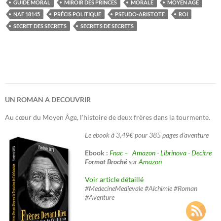
GUIDE MORAL
MIROIR DES PRINCES
MORALE
MOYEN ÂGE
NAF 18145
PRÉCIS POLITIQUE
PSEUDO-ARISTOTE
ROI
SECRET DES SECRETS
SECRETS DE SECRETS
UN ROMAN A DECOUVRIR
Au cœur du Moyen Âge, l'histoire de deux frères dans la tourmente.
Le ebook à 3,49€ pour 385 pages d'aventure
Ebook :
Fnac –
Amazon
-
Librinova
-
Decitre
Format Broché
sur
Amazon
Voir article détaillé
#MedecineMedievale #Alchimie #Roman
#Aventure