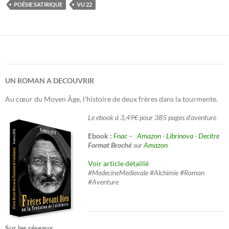
POÉSIE SATIRIQUE
VU 22
UN ROMAN A DECOUVRIR
Au cœur du Moyen Âge, l'histoire de deux frères dans la tourmente.
Le ebook à 3,49€ pour 385 pages d'aventure
Ebook :
Fnac –
Amazon
-
Librinova
-
Decitre
Format Broché
sur
Amazon
Voir article détaillé
#MedecineMedievale #Alchimie #Roman
#Aventure
Sur les réseaux