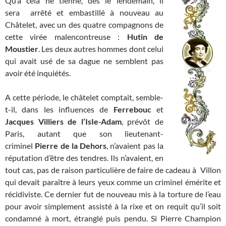
Qu’à cela ne tienne, dès le lendemain, il
sera arrêté et embastillé à nouveau au
Châtelet, avec un des quatre compagnons de
cette virée malencontreuse :
Hutin de
Moustier
. Les deux autres hommes dont celui
qui avait usé de sa dague ne semblent pas
avoir été inquiétés.
A cette période, le châtelet comptait, semble-
t-il, dans les influences de
Ferrebouc
et
Jacques Villiers de l’IsIe-Adam
, prévôt de
Paris, autant que son lieutenant-
criminel
Pierre de la Dehors
, n’avaient pas la
réputation d’être des tendres. Ils n’avaient, en
tout cas, pas de raison particulière de faire de cadeau à Villon
qui devait paraître à leurs yeux comme un criminel émérite et
récidiviste. Ce dernier fut de nouveau mis à la torture de l’eau
pour avoir simplement assisté à la rixe et on requit qu’il soit
condamné à mort, étranglé puis pendu. Si Pierre Champion