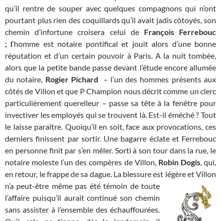
qu’il rentre de souper avec quelques compagnons qui n’ont
pourtant plus rien des coquillards qu’il avait jadis côtoyés, son
chemin d’infortune croisera celui de
François Ferrebouc
; l
‘homme est notaire pontifical et jouit alors d’une bonne
réputation et d’un certain pouvoir à Paris. A la nuit tombée,
alors que la petite bande passe devant l’étude encore allumée
du notaire,
Rogier Pichard
– l’un des hommes présents aux
côtés de Villon et que P Champion nous décrit comme un clerc
particulièrement querelleur – passe sa tête à la fenêtre pour
invectiver les employés qui se trouvent là. Est-il éméché ? Tout
le laisse paraître. Quoiqu’il en soit, face aux provocations, ces
derniers finissent par sortir. Une bagarre éclate et Ferrebouc
en personne finit par s’en mêler. Sorti à son tour dans la rue, le
notaire moleste l’un des compères de Villon,
Robin Dogis
, qui,
en retour, le frappe de sa dague. La blessure est légère et Villon
n’a peut-être même pas été témoin de toute
l’affaire puisqu’il aurait continué son chemin
sans assister à l’ensemble des échauffourées.