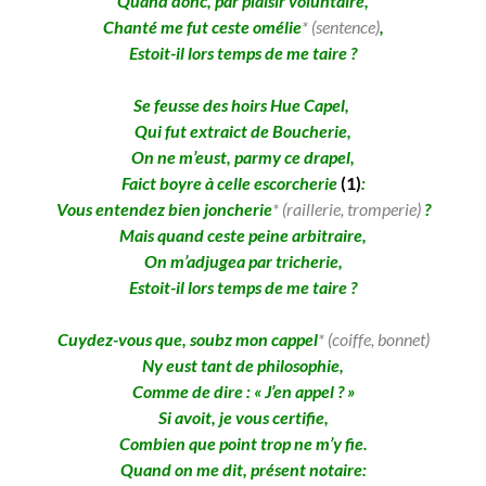
Quand donc, par plaisir voluntaire,
Chanté me fut ceste omélie
* (sentence)
,
Estoit-il lors temps de me taire ?
Se feusse des hoirs Hue Capel,
Qui fut extraict de Boucherie,
On ne m’eust, parmy ce drapel,
Faict boyre à celle escorcherie
(1)
:
Vous entendez bien joncherie
* (raillerie, tromperie)
?
Mais quand ceste peine arbitraire,
On m’adjugea par tricherie,
Estoit-il lors temps de me taire ?
Cuydez-vous que, soubz mon cappel
* (coiffe, bonnet)
Ny eust tant de philosophie,
Comme de dire : « J’en appel ? »
Si avoit, je vous certifie,
Combien que point trop ne m’y fie.
Quand on me dit, présent notaire: