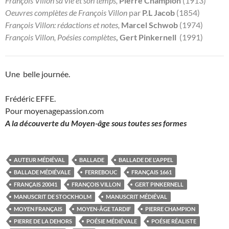
François Villon sa vie et son temps,
Pierre Champion
(1913)
Oeuvres complètes de François Villon
par
P.L Jacob
(1854)
François Villon: rédactions et notes,
Marcel Schwob
(1974)
François Villon, Poésies complètes
, Gert Pinkernell
(1991)
Une belle journée.
Frédéric EFFE.
Pour moyenagepassion.com
A la découverte du Moyen-âge sous toutes ses formes
AUTEUR MÉDIÉVAL
BALLADE
BALLADE DE L'APPEL
BALLADE MÉDIÉVALE
FERREBOUC
FRANÇAIS 1661
FRANÇAIS 20041
FRANÇOIS VILLON
GERT PINKERNELL
MANUSCRIT DE STOCKHOLM
MANUSCRIT MÉDIÉVAL
MOYEN FRANÇAIS
MOYEN-ÂGE TARDIF
PIERRE CHAMPION
PIERRE DE LA DEHORS
POÉSIE MÉDIÉVALE
POÉSIE RÉALISTE