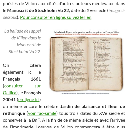
poésies de Villon aux côtés d’autres auteurs médiévaux, dans
le
Manuscrit de Stockholm Vu 22,
daté du XVe siècle (
image ci-
dessous
).
Pour consulter en ligne, suivez le lien
.
La ballade de l’appel
de Villon dans le
Manuscrit de
Stockholm Vu 22
On citera
également ici le
Français 1661
(
consulter sur
Gallica
), le
Français
20041
(
en ligne ici
)
ou même encore le célèbre
Jardin de plaisance et fleur de
réthorique
(
voir fac-similé
) tous trois datés du XVe siècle et
conservés à la BnF. A la fin de ce même siècle et avec l’arrivée
de l’imprimerie, l’oeuvre de Villon commencera à être plus