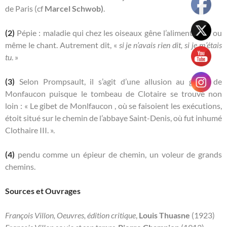
de Paris (cf
Marcel Schwob)
.
(2)
Pépie : maladie qui chez les oiseaux gêne l’alimentation ou
même le chant. Autrement dit, «
si je n’avais rien dit, si je m’étais
tu
. »
(3)
Selon Prompsault, il s’agit d’une allusion au gibier de
Monfaucon puisque le tombeau de Clotaire se trouve non
loin : « Le gibet de Monlfaucon , où se faisoient les exécutions,
étoit situé sur le chemin de l’abbaye Saint-Denis, où fut inhumé
Clothaire III. ».
(4)
pendu comme un épieur de chemin, un voleur de grands
chemins.
Sources et Ouvrages
François Villon, Oeuvres, édition critique
,
Louis Thuasne
(1923)