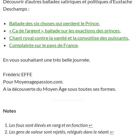
Découvrir d’autres ballades satiriques et politiques d’Eustache
Deschamps :
Ballade des six choses qui perdent le Prince
,
« Ça de l’argent », ballade sur les exactions des princes
,
Chant royal contre la vanité et la convoitise des puissants
,
Complainte sur le pays de France
.
En vous souhaitant une très belle journée.
Frédéric EFFE
Pour Moyenagepassion.com.
A la découverte du Moyen Âge sous toutes ses formes.
Notes
Les fous sont élevés en rang et en fonction
↩︎
Les gens de valeur sont rejetés, relégués dans le néan
t
↩︎