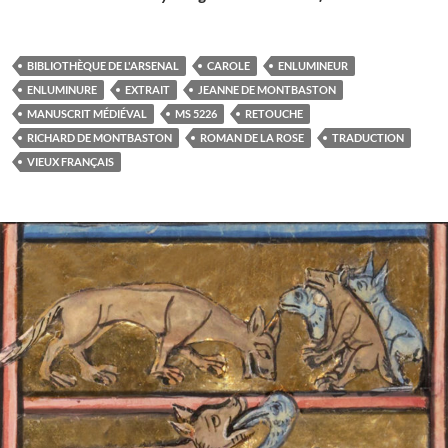
BIBLIOTHÈQUE DE L'ARSENAL
CAROLE
ENLUMINEUR
ENLUMINURE
EXTRAIT
JEANNE DE MONTBASTON
MANUSCRIT MÉDIÉVAL
MS 5226
RETOUCHE
RICHARD DE MONTBASTON
ROMAN DE LA ROSE
TRADUCTION
VIEUX FRANÇAIS