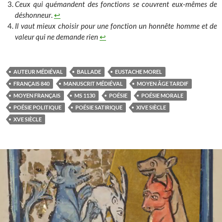
Ceux qui quémandent des fonctions se couvrent eux-mêmes de
déshonneur
.
↩︎
Il vaut mieux choisir pour une fonction un honnête homme et de
valeur qui ne demande rien
↩︎
AUTEUR MÉDIÉVAL
BALLADE
EUSTACHE MOREL
FRANÇAIS 840
MANUSCRIT MÉDIÉVAL
MOYEN ÂGE TARDIF
MOYEN FRANÇAIS
MS 1130
POÉSIE
POÉSIE MORALE
POÉSIE POLITIQUE
POÉSIE SATIRIQUE
XIVE SIÈCLE
XVE SIÈCLE