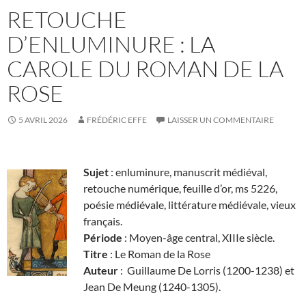
RETOUCHE
D’ENLUMINURE : LA
CAROLE DU ROMAN DE LA
ROSE
5 AVRIL 2026
FRÉDÉRIC EFFE
LAISSER UN COMMENTAIRE
Sujet
: enluminure, manuscrit médiéval,
retouche numérique, feuille d’or, ms 5226,
poésie médiévale, littérature médiévale, vieux
français.
Période
: Moyen-âge central, XIIIe siècle.
Titre
: Le Roman de la Rose
Auteur
: Guillaume De Lorris (1200-1238) et
Jean De Meung (1240-1305).