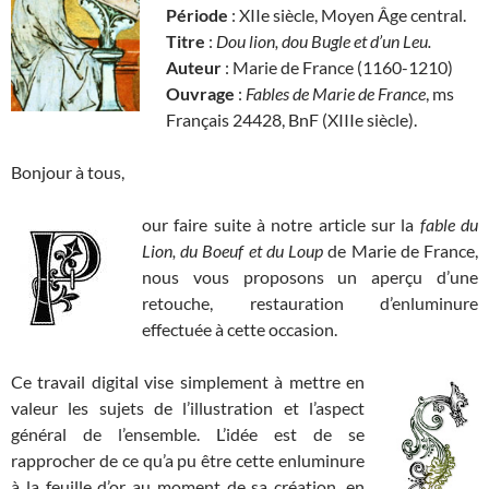
Période
: XIIe siècle, Moyen Âge central.
Titre
:
Dou lion, dou Bugle et d’un Leu.
Auteur
: Marie de France (1160-1210)
Ouvrage
:
Fables de Marie de France
, ms
Français 24428, BnF (XIIIe siècle).
Bonjour à tous,
our faire suite à notre article sur la
fable du
Lion, du Boeuf et du Loup
de Marie de France,
nous vous proposons un aperçu d’une
retouche, restauration d’enluminure
effectuée à cette occasion.
Ce travail digital vise simplement à mettre en
valeur les sujets de l’illustration et l’aspect
général de l’ensemble. L’idée est de se
rapprocher de ce qu’a pu être cette enluminure
à la feuille d’or au moment de sa création, en