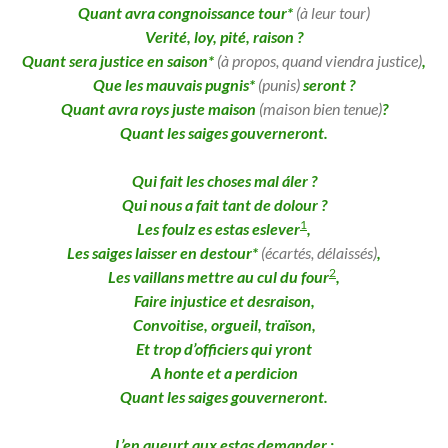
Quant avra congnoissance tour*
(à leur tour)
Verité, loy, pité, raison ?
Quant sera justice en saison*
(à propos, quand viendra justice)
,
Que les mauvais pugnis*
(punis)
seront ?
Quant avra roys juste maison
(maison bien tenue)
?
Quant les saiges gouverneront.
Qui fait les choses mal áler ?
Qui nous a fait tant de dolour ?
1
Les foulz es estas eslever
,
Les saiges laisser en destour*
(écartés, délaissés)
,
2
Les vaillans mettre au cul du four
,
Faire injustice et desraison,
Convoitise, orgueil, traïson,
Et trop d’officiers qui yront
A honte et a perdicion
Quant les saiges gouverneront.
L’en queurt aux estas demander ;