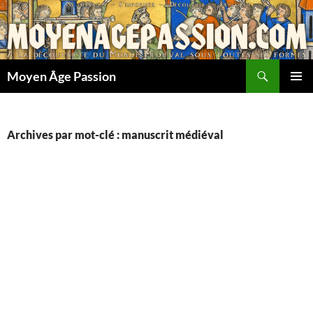
Aller
au
contenu
Recherche
Moyen Âge Passion
MENU
PRINCI
Archives par mot-clé : manuscrit médiéval