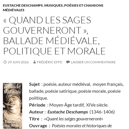
EUSTACHE DESCHAMPS
,
MUSIQUES, POÉSIES ET CHANSONS
MÉDIÉVALES
« QUAND LES SAGES
GOUVERNERONT »,
BALLADE MÉDIÉVALE,
POLITIQUE ET MORALE
29 JUIN 2026
FRÉDÉRIC EFFE
LAISSER UN COMMENTAIRE
Sujet
: poésie, auteur médiéval, moyen français,
ballade, poésie satirique, poésie morale, poésie
politique.
Période
: Moyen Âge tardif, XIVe siècle.
Auteur
:
Eustache Deschamps
(1346-1406)
Titre
:
«Quant les saiges gouverneront»
Ouvrage
:
Poésies morales et historiques de