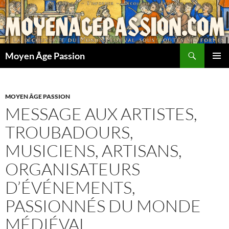
Aller
au
contenu
Recherche
Moyen Âge Passion
MENU
PRINCI
MOYEN ÂGE PASSION
MESSAGE AUX ARTISTES,
TROUBADOURS,
MUSICIENS, ARTISANS,
ORGANISATEURS
D’ÉVÉNEMENTS,
PASSIONNÉS DU MONDE
MÉDIÉVAL