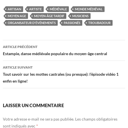
ARTISAN
ARTISTE
MÉDIÉVALE
MONDE MÉDIÉVAL
MOYEN AGE
MOYEN-ÂGE TARDIF
MUSICIENS
ORGANISATEUR D'ÉVÉNEMENTS
PASSIONÉS
TROUBADOUR
Navigation
ARTICLE PRÉCÉDENT
des
Estampie, danse médiévale populaire du moyen-âge central
articles
ARTICLE SUIVANT
Tout savoir sur les mottes castrales (ou presque): l’épisode vidéo 1
enfin en ligne!
LAISSER UN COMMENTAIRE
Votre adresse e-mail ne sera pas publiée.
Les champs obligatoires
sont indiqués avec
*