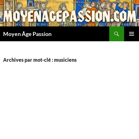
Aller
au
contenu
Recherche
Moyen Âge Passion
MENU
PRINCI
Archives par mot-clé : musiciens