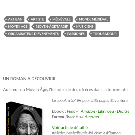
ARTISAN
ARTISTE
MÉDIÉVALE
MONDE MÉDIÉVAL
MOYEN AGE
MOYEN-ÂGE TARDIF
MUSICIENS
ORGANISATEUR D'ÉVÉNEMENTS
PASSIONÉS
TROUBADOUR
UN ROMAN A DECOUVRIR
Au cœur du Moyen Âge, l'histoire de deux frères dans la tourmente.
Le ebook à 3,49€ pour 385 pages d'aventure
Ebook :
Fnac –
Amazon
-
Librinova
-
Decitre
Format Broché
sur
Amazon
Voir article détaillé
#MedecineMedievale #Alchimie #Roman