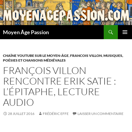
Aller
au
contenu
Recherche
Moyen Âge Passion
MENU
PRINCI
CHAÎNE YOUTUBE SUR LE MOYEN-ÂGE
,
FRANCOIS VILLON
,
MUSIQUES,
POÉSIES ET CHANSONS MÉDIÉVALES
FRANÇOIS VILLON
RENCONTRE ERIK SATIE :
L’ÉPITAPHE, LECTURE
AUDIO
28 JUILLET 2016
FRÉDÉRIC EFFE
LAISSER UN COMMENTAIRE