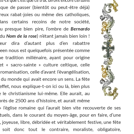
que de passer (bientôt ou peut-être déjà)
freux rabat-joies ou même des catholiques,
dans certains recoins de notre société,
u presque bien pire, l’ombre de
Bernardo
 du
Nom de la rose
) n’étant jamais bien loin !
ur dira d’autant plus d’en rabattre
een nous est quelquefois présentée comme
ne tradition millénaire, ayant pour origine
et « sacro-sainte » culture celtique, celle
 romanisation, celle d’avant l’évangélisation,
e du monde qui avait encore un sens. La fête
 effet, nous explique-t-on ici ou là, bien plus
e le christianisme lui-même. Elle aurait, au
près de 2500 ans d’histoire, et aurait même
» l’église romaine qui l’aurait bien vite recouverte de ses
ituels, dans le courant du moyen-âge, pour en faire, d’une
, joyeuse, libre, débridée et véritablement festive, une fête
, soit donc tout le contraire, moraliste, obligatoire,