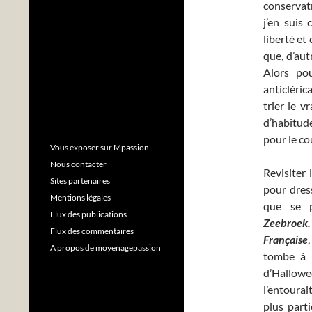
conservatr
j’en suis
liberté et
que, d’aut
Alors po
anticléric
trier le v
d’habitude
pour le c
Vous exposer sur Mpassion
Nous contacter
Revisiter 
Sites partenaires
pour dress
Mentions légales
que se p
Flux des publications
Zeebroek.
Flux des commentaires
Française
A propos de moyenagepassion
tombe à p
d’Hallowe
l’entourai
plus part