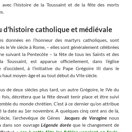
s avec l’histoire de la Toussaint et de la fête des morts
s.
 d’histoire catholique et médiévale
tes données en l’honneur des martyrs catholiques, sont
s le Ve siècle à Rome, – elles sont généralement célébrées
e suivant la Pentecôte – la fête de tous les Saints et des
la Toussaint, est apparue officiellement, dans l’église
e d’occident, à l’initiative du Pape Grégoire III dans le
 haut moyen-âge et au tout début du VIIe siècle.
us de deux siècles plus tard, un autre Grégoire, le IVe du
fois, décrétera que la fête devait tenir place et être suivi
emble du monde chrétien. C’est à ce dernier qu’on attribue
xé la date au 1er novembre. A quelques cinq cent ans de là,
siècle, l’archevêque de Gènes
Jacques de Voragine
nous
a dans son ouvrage
Légende dorée
que le changement de
effectué
« car à cette fête les fidèles venaient en foule,