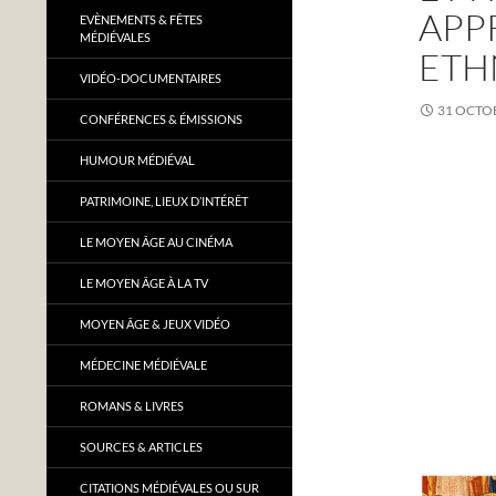
APP
EVÈNEMENTS & FÊTES
MÉDIÉVALES
ETH
VIDÉO-DOCUMENTAIRES
31 OCTO
CONFÉRENCES & ÉMISSIONS
HUMOUR MÉDIÉVAL
PATRIMOINE, LIEUX D’INTÉRÊT
LE MOYEN ÂGE AU CINÉMA
LE MOYEN ÂGE À LA TV
MOYEN ÂGE & JEUX VIDÉO
MÉDECINE MÉDIÉVALE
ROMANS & LIVRES
SOURCES & ARTICLES
CITATIONS MÉDIÉVALES OU SUR