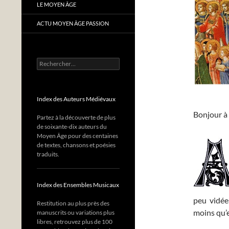
LE MOYEN ÂGE
ACTU MOYEN ÂGE PASSION
Rechercher :
Index des Auteurs Médiévaux
Bonjour à 
Partez à la découverte de plus
de soixante-dix auteurs du
Moyen Âge pour des centaines
de textes, chansons et poésies
traduits.
Index des Ensembles Musicaux
peu vidée
Restitution au plus près des
moins qu’e
manuscrits ou variations plus
libres, retrouvez plus de 100