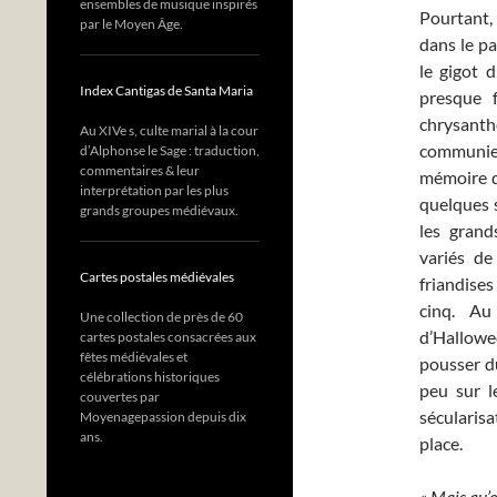
ensembles de musique inspirés
Pourtant,
par le Moyen Âge.
dans le pa
le gigot 
Index Cantigas de Santa Maria
presque 
chrysanth
Au XIVe s, culte marial à la cour
communier
d’Alphonse le Sage : traduction,
commentaires & leur
mémoire d
interprétation par les plus
quelques s
grands groupes médiévaux.
les grand
variés de
Cartes postales médiévales
friandises
cinq. Au
Une collection de près de 60
d’Hallowe
cartes postales consacrées aux
fêtes médiévales et
pousser du
célébrations historiques
peu sur l
couvertes par
sécularisa
Moyenagepassion depuis dix
ans.
place.
« Mais qu’e