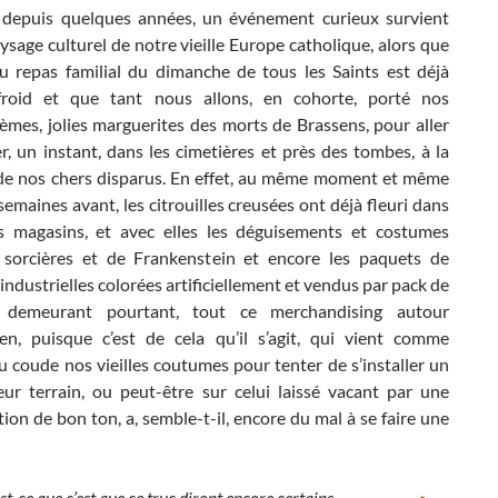
 depuis quelques années, un événement curieux survient
ysage culturel de notre vieille Europe catholique, alors que
du repas familial du dimanche de tous les Saints est déjà
froid et que tant nous allons, en cohorte, porté nos
èmes, jolies marguerites des morts de Brassens, pour aller
, un instant, dans les cimetières et près des tombes, à la
e nos chers disparus. En effet, au même moment et même
emaines avant, les citrouilles creusées ont déjà fleuri dans
s magasins, et avec elles les déguisements et costumes
 sorcières et de Frankenstein et encore les paquets de
 industrielles colorées artificiellement et vendus par pack de
 demeurant pourtant, tout ce merchandising autour
en, puisque c’est de cela qu’il s’agit, qui vient comme
 coude nos vieilles coutumes pour tenter de s’installer un
eur terrain, ou peut-être sur celui laissé vacant par une
tion de bon ton, a, semble-t-il, encore du mal à se faire une
st-ce que c’est que ce truc diront encore certains