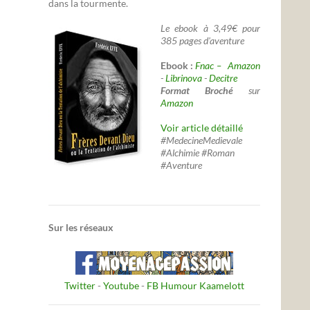
dans la tourmente.
Le ebook à 3,49€ pour
385 pages d'aventure
Ebook :
Fnac –
Amazon
-
Librinova
-
Decitre
Format Broché
sur
Amazon
Voir article détaillé
#MedecineMedievale
#Alchimie #Roman
#Aventure
Sur les réseaux
Twitter
-
Youtube
-
FB Humour Kaamelott