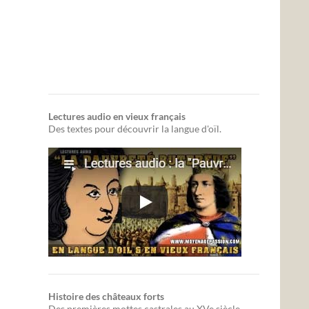
Lectures audio en vieux français
Des textes pour découvrir la langue d'oïl.
Histoire des châteaux forts
Des premières mottes castrales au XVe siècle