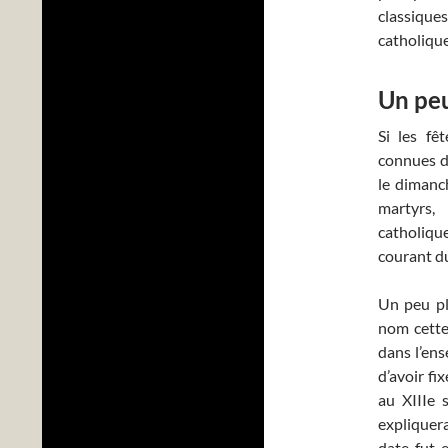
classique
catholique
Un peu
Si les fê
connues dè
le dimanch
martyrs, 
catholiqu
courant du
Un peu pl
nom cette 
dans l’ens
d’avoir fi
au XIIIe 
expliquer
date fut 