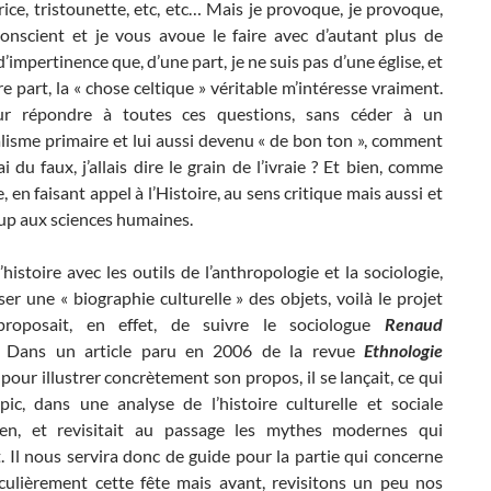
ice, tristounette, etc, etc… Mais je provoque, je provoque,
 conscient et je vous avoue le faire avec d’autant plus de
 d’impertinence que, d’une part, je ne suis pas d’une église, et
re part, la « chose celtique » véritable m’intéresse vraiment.
ur répondre à toutes ces questions, sans céder à un
alisme primaire et lui aussi devenu « de bon ton », comment
rai du faux, j’allais dire le grain de l’ivraie ? Et bien, comme
, en faisant appel à l’Histoire, au sens critique mais aussi et
oup aux sciences humaines.
l’histoire avec les outils de l’anthropologie et la sociologie,
er une « biographie culturelle » des objets, voilà le projet
roposait, en effet, de suivre le sociologue
Renaud
Dans un article paru en 2006 de la revue
Ethnologie
, pour illustrer concrètement son propos, il se lançait, ce qui
ic, dans une analyse de l’histoire culturelle et sociale
en, et revisitait au passage les mythes modernes qui
t. Il nous servira donc de guide pour la partie qui concerne
iculièrement cette fête mais avant, revisitons un peu nos