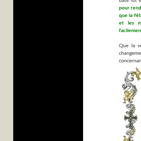
pour rend
que la fê
et les m
facilement
Que la v
changeme
concernan