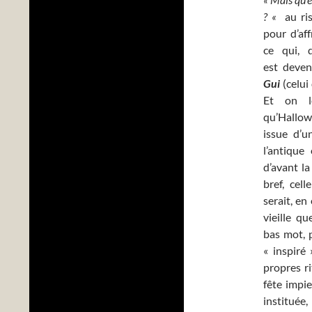
? «
au ris
pour d’af
ce qui, 
est deven
Gui
(celui
Et on le
qu’Hallow
issue d’u
l’antique 
d’avant la
bref, cell
serait, en
vieille qu
bas mot, 
« inspiré 
propres r
fête impie
instituée