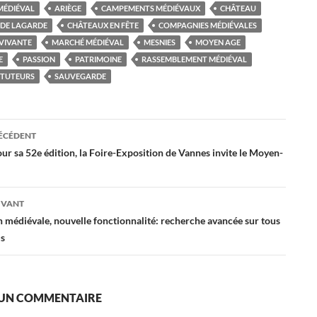
MÉDIÉVAL
ARIÈGE
CAMPEMENTS MÉDIÉVAUX
CHÂTEAU
 DE LAGARDE
CHÂTEAUX EN FÊTE
COMPAGNIES MÉDIÉVALES
 VIVANTE
MARCHÉ MÉDIÉVAL
MESNIES
MOYEN AGE
E
PASSION
PATRIMOINE
RASSEMBLEMENT MÉDIÉVAL
ITUTEURS
SAUVEGARDE
ation
RÉCÉDENT
ur sa 52e édition, la Foire-Exposition de Vannes invite le Moyen-
es
IVANT
 médiévale, nouvelle fonctionnalité: recherche avancée sur tous
us
 UN COMMENTAIRE