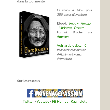
dans la tourmente.
Le ebook à 3,49€ pour
385 pages d'aventure
Ebook :
Fnac –
Amazon
-
Librinova
-
Decitre
Format Broché
sur
Amazon
Voir article détaillé
#MedecineMedievale
#Alchimie #Roman
#Aventure
Sur les réseaux
Twitter
-
Youtube
-
FB Humour Kaamelott