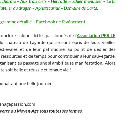
 charme – Aux trois clefs – Henrotte Huchier menuisier – Le fil
 L’atelier du dragon – Aphotécarius – Domaine de Carta.
ogramme détaillé
–
Facebook de l’événement
onclure, saluons ici les passionnés de l’
Association PER LE
u château de Lagarde qui se sont épris de leurs vieilles
édiévales et de leur patrimoine, au point de dédier des
 ressources et de temps pour contribuer à leur sauvegarde,
ganisant au passage une si ambitieuse manifestation. Alors
te soit belle et réussie et longue vie !
uhaitant une belle journée.
enagepassion.com
verte du Moyen-Age sous toutes ses formes.