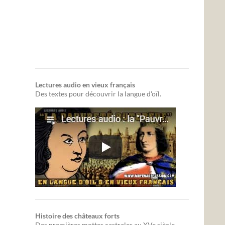
Lectures audio en vieux français
Des textes pour découvrir la langue d'oïl.
Histoire des châteaux forts
Des premières mottes castrales au XVe siècle