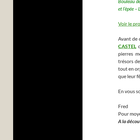
Bouleau de
et l’épée –
Voir le pr
Avant de c
CASTEL
d
pierres m
trésors de
tout en or
que leur fê
En vous so
Fred
Pour moy
A la décou