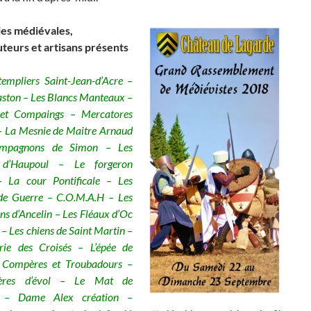
es médiévales,
uteurs et artisans présents
templiers Saint-Jean-d’Acre –
gaston – Les Blancs Manteaux –
 et Compaings – Mercatores
– La Mesnie de Maitre Arnaud
mpagnons de Simon – Les
s d’Haupoul – Le forgeron
 La cour Pontificale – Les
 de Guerre – C.O.M.A.H – Les
 d’Ancelin – Les Fléaux d’Oc
 – Les chiens de Saint Martin –
rie des Croisés – L’épée de
– Compères et Troubadours –
ières d’évol – Le Mat de
t – Dame Alex création –