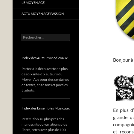
LE MOYEN ÂGE
ACTU MOYEN ÂGE PASSION
Rechercher :
Index des Auteurs Médiévaux
Bonjour à 
Partez à la découverte de plus
de soixante-dix auteurs du
Moyen Âge pour des centaines
de textes, chansons et poésies
traduits.
Index des Ensembles Musicaux
En plus d
grande q
Restitution au plus près des
compagnie
manuscrits ou variations plus
libres, retrouvez plus de 100
et recons