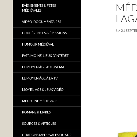
MÉD
EVÈNEMENTS & FÊTES
MÉDIÉVALES
LAG
VIDÉO-DOCUMENTAIRES
21 SEPT
CONFÉRENCES & ÉMISSIONS
HUMOUR MÉDIÉVAL
PATRIMOINE, LIEUX D’INTÉRÊT
LE MOYEN ÂGE AU CINÉMA
LE MOYEN ÂGE À LA TV
MOYEN ÂGE & JEUX VIDÉO
MÉDECINE MÉDIÉVALE
ROMANS & LIVRES
SOURCES & ARTICLES
CITATIONS MÉDIÉVALES OU SUR