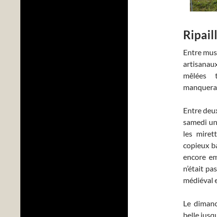
Ripail
Entre mus
artisanaux
mêlées t
manquera 
Entre deux
samedi un
les miret
copieux ba
encore em
n’était p
médiéval 
Le dimanc
belle jusqu