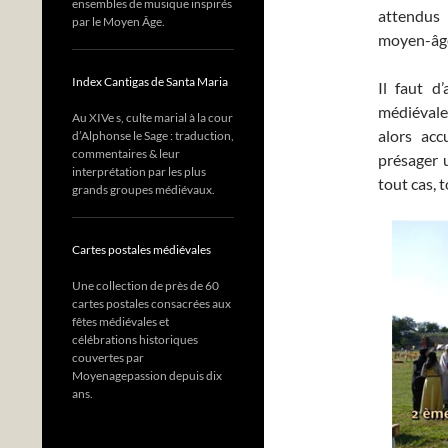
ensembles de musique inspirés
attendus
par le Moyen Âge.
moyen-âg
Index Cantigas de Santa Maria
Il faut d
médiévale 
Au XIVe s, culte marial à la cour
alors acc
d’Alphonse le Sage : traduction,
commentaires & leur
présager 
interprétation par les plus
tout cas, 
grands groupes médiévaux.
Cartes postales médiévales
Une collection de près de 60
cartes postales consacrées aux
fêtes médiévales et
célébrations historiques
couvertes par
Moyenagepassion depuis dix
ans.