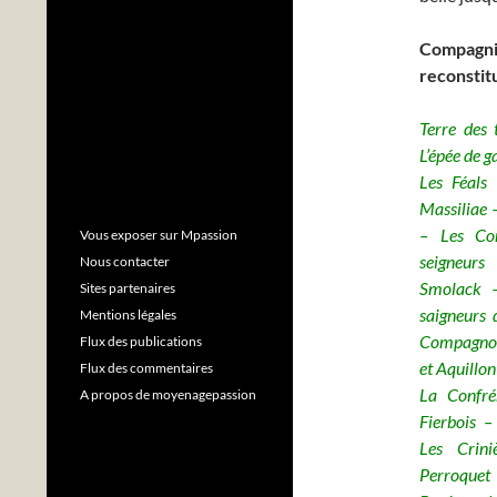
Compagni
reconstit
Terre des 
L’épée de 
Les Féals
Massiliae 
– Les Co
Vous exposer sur Mpassion
seigneur
Nous contacter
Smolack –
Sites partenaires
saigneurs
Mentions légales
Compagnons
Flux des publications
et Aquillon
Flux des commentaires
La Confré
A propos de moyenagepassion
Fierbois 
Les Crin
Perroque