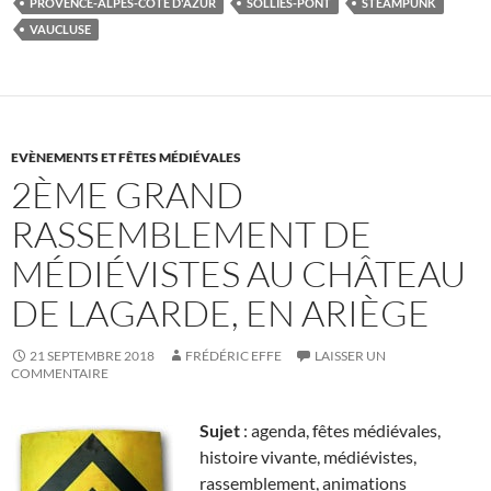
PROVENCE-ALPES-CÔTE D'AZUR
SOLLIÈS-PONT
STEAMPUNK
VAUCLUSE
EVÈNEMENTS ET FÊTES MÉDIÉVALES
2ÈME GRAND
RASSEMBLEMENT DE
MÉDIÉVISTES AU CHÂTEAU
DE LAGARDE, EN ARIÈGE
21 SEPTEMBRE 2018
FRÉDÉRIC EFFE
LAISSER UN
COMMENTAIRE
Sujet
: agenda, fêtes médiévales,
histoire vivante, médiévistes,
rassemblement, animations