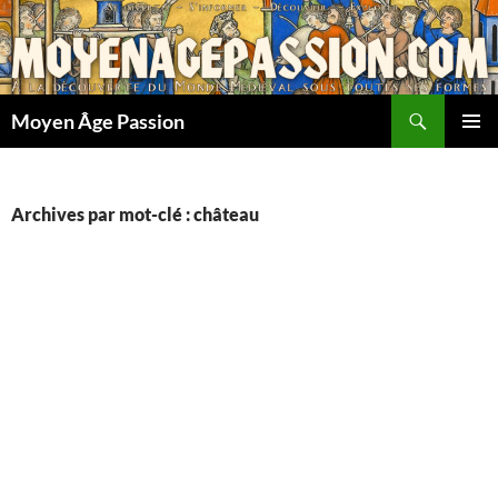
Aller
au
contenu
Recherche
Moyen Âge Passion
MENU
PRINCI
Archives par mot-clé : château