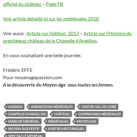
officiel du château
–
Page FB
Voir article détaillé ici sur les médiévales 2018
Voir aussi :
Article sur l’édition 2017
–
Article sur l’Histoire du
prestigieux château de la Chapelle d’Angillon
.
En vous souhaitant une belle journée.
Frédéric EFFE
Pour moyenagepassion.com
A la découverte du Moyen-âge sous toutes ses formes.
AGENDA
ANIMATIONS MÉDIÉVALES
CENTRE-VAL DE LOIRE
CHAPELLE D'ANGILLON
CHÂTEAU
COMPAGNIES MÉDIÉVALES
MARCHÉ MÉDIÉVAL
MÉDIÉVALES
MOYEN AGE
MOYEN-ÂGE FESTIF
SORTIES HISTORIQUES
SPECTACLE MÉDIÉVAL