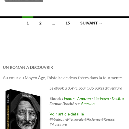
Navigation
1
2
…
15
SUIVANT →
des
articles
UN ROMAN A DECOUVRIR
Au cœur du Moyen Âge, l'histoire de deux frères dans la tourmente.
Le ebook à 3,49€ pour 385 pages d'aventure
Ebook :
Fnac –
Amazon
-
Librinova
-
Decitre
Format Broché
sur
Amazon
Voir article détaillé
#MedecineMedievale #Alchimie #Roman
#Aventure