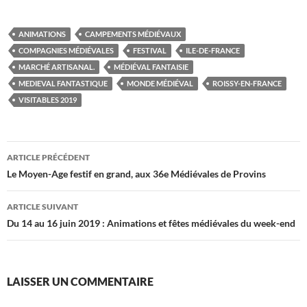
ANIMATIONS
CAMPEMENTS MÉDIÉVAUX
COMPAGNIES MÉDIÉVALES
FESTIVAL
ILE-DE-FRANCE
MARCHÉ ARTISANAL.
MÉDIÉVAL FANTAISIE
MEDIEVAL FANTASTIQUE
MONDE MÉDIÉVAL
ROISSY-EN-FRANCE
VISITABLES 2019
Navigation
ARTICLE PRÉCÉDENT
des
Le Moyen-Age festif en grand, aux 36e Médiévales de Provins
articles
ARTICLE SUIVANT
Du 14 au 16 juin 2019 : Animations et fêtes médiévales du week-end
LAISSER UN COMMENTAIRE