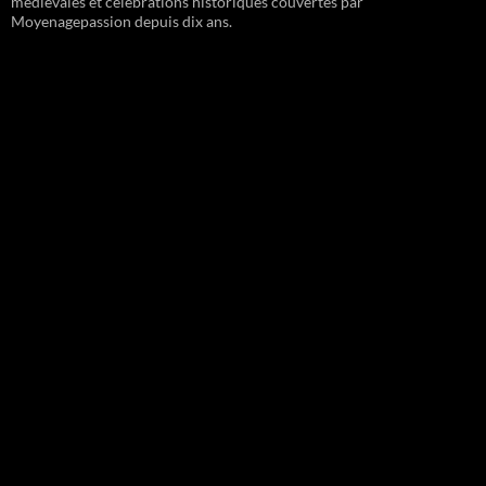
médiévales et célébrations historiques couvertes par
Moyenagepassion depuis dix ans.