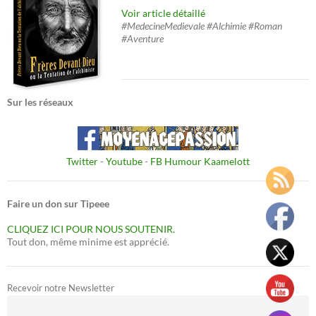
Voir article détaillé
#MedecineMedievale #Alchimie #Roman
#Aventure
Sur les réseaux
Twitter
-
Youtube
-
FB Humour Kaamelott
Faire un don sur Tipeee
CLIQUEZ ICI POUR NOUS SOUTENIR.
Tout don, même minime est apprécié.
Recevoir notre Newsletter