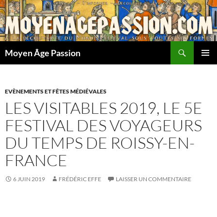
Aller
au
contenu
Recherche
Moyen Âge Passion
MENU
PRINCI
EVÈNEMENTS ET FÊTES MÉDIÉVALES
LES VISITABLES 2019, LE 5E
FESTIVAL DES VOYAGEURS
DU TEMPS DE ROISSY-EN-
FRANCE
6 JUIN 2019
FRÉDÉRIC EFFE
LAISSER UN COMMENTAIRE