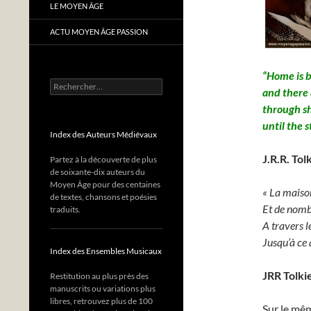
LE MOYEN ÂGE
ACTU MOYEN ÂGE PASSION
“Home is b
Rechercher :
and there 
through sh
until the s
Index des Auteurs Médiévaux
J.R.R. Tol
Partez à la découverte de plus
de soixante-dix auteurs du
Moyen Âge pour des centaines
« La maiso
de textes, chansons et poésies
Et de nomb
traduits.
A travers l
Jusqu’à ce 
Index des Ensembles Musicaux
JRR Tolki
Restitution au plus près des
manuscrits ou variations plus
libres, retrouvez plus de 100
Sur le mêm