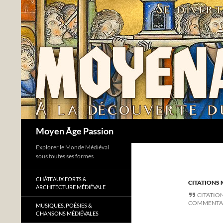
Aller
au
contenu
Recherche
Moyen Âge Passion
Explorer le Monde Médiéval
sous toutes ses formes
CHÂTEAUX FORTS &
CITATIONS 
ARCHITECTURE MÉDIÉVALE
CITATIO
COMMENTA
MUSIQUES, POÉSIES &
CHANSONS MÉDIÉVALES