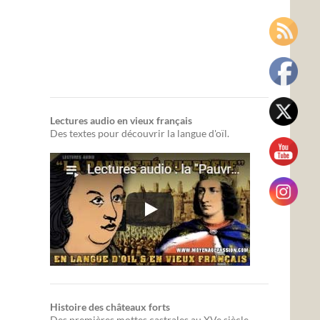
Lectures audio en vieux français
Des textes pour découvrir la langue d'oïl.
Histoire des châteaux forts
Des premières mottes castrales au XVe siècle