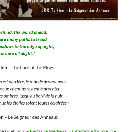
ehind, the world ahead,
are many paths to tread
adows to the edge of night,
tars are all alight.”
kien
– The Lord of the Rings
n est derrière, le monde devant nous
reux chemins restent à arpenter
es ombres, jusqu’au bord de la nuit,
que les étoiles soient toutes éclairées.
«
en
– Le Seigneur des Anneaux
e sujet, voir –
Bestiaire Médiéval Fantastique (humour)
–