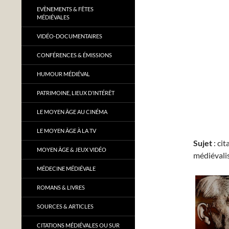
EVÈNEMENTS & FÊTES
MÉDIÉVALES
VIDÉO-DOCUMENTAIRES
CONFÉRENCES & ÉMISSIONS
HUMOUR MÉDIÉVAL
PATRIMOINE, LIEUX D’INTÉRÊT
LE MOYEN ÂGE AU CINÉMA
LE MOYEN ÂGE À LA TV
Sujet
: ci
MOYEN ÂGE & JEUX VIDÉO
médiévali
MÉDECINE MÉDIÉVALE
ROMANS & LIVRES
SOURCES & ARTICLES
CITATIONS MÉDIÉVALES OU SUR