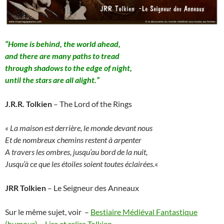
“Home is behind, the world ahead,
and there are many paths to tread
through shadows to the edge of night,
until the stars are all alight.”
J.R.R. Tolkien
– The Lord of the Rings
« La maison est derrière, le monde devant nous
Et de nombreux chemins restent à arpenter
A travers les ombres, jusqu’au bord de la nuit,
Jusqu’à ce que les étoiles soient toutes éclairées.
«
JRR Tolkien
– Le Seigneur des Anneaux
Sur le même sujet, voir –
Bestiaire Médiéval Fantastique
(humour)
–
Lire et relire Tolkien