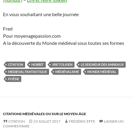
En vous souhaitant une belle journée
Fred
Pour moyenagepassion.com
A la découverte du Monde médiéval sous toutes ses formes
CITATION
HOBBIT
JRR TOLKIEN
LE SEIGNEUR DES ANNEAUX
MEDIEVAL FANTASTIQUE
MÉDIÉVALISME
MONDE MÉDIÉVAL
POÉSIE
CITATIONS MÉDIÉVALES OU SUR LE MOYEN-ÂGE
CITATION
23 JUILLET 2017
FRÉDÉRIC EFFE
LAISSER UN
COMMENTAIRE