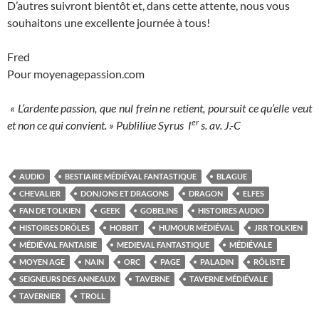
D’autres suivront bientôt et, dans cette attente, nous vous
souhaitons une excellente journée à tous!
Fred
Pour moyenagepassion.com
« L’ardente passion, que nul frein ne retient, poursuit ce qu’elle veut
er
et non ce qui convient. »
Publiliue Syrus I
s. av. J.-C
AUDIO
BESTIAIRE MÉDIÉVAL FANTASTIQUE
BLAGUE
CHEVALIER
DONJONS ET DRAGONS
DRAGON
ELFES
FAN DE TOLKIEN
GEEK
GOBELINS
HISTOIRES AUDIO
HISTOIRES DRÔLES
HOBBIT
HUMOUR MÉDIÉVAL
JRR TOLKIEN
MÉDIÉVAL FANTAISIE
MEDIEVAL FANTASTIQUE
MÉDIÉVALE
MOYEN AGE
NAIN
ORC
PAGE
PALADIN
RÔLISTE
SEIGNEURS DES ANNEAUX
TAVERNE
TAVERNE MÉDIÉVALE
TAVERNIER
TROLL