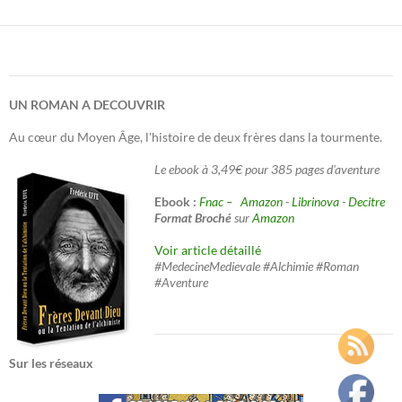
UN ROMAN A DECOUVRIR
Au cœur du Moyen Âge, l'histoire de deux frères dans la tourmente.
Le ebook à 3,49€ pour 385 pages d'aventure
Ebook :
Fnac –
Amazon
-
Librinova
-
Decitre
Format Broché
sur
Amazon
Voir article détaillé
#MedecineMedievale #Alchimie #Roman
#Aventure
Sur les réseaux