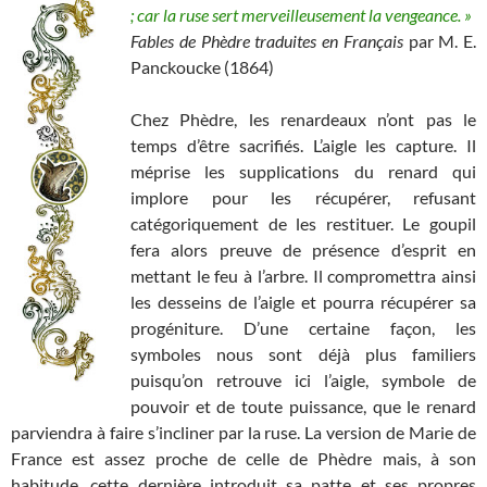
; car la ruse sert merveilleusement la vengeance. »
Fables de Phèdre traduites en Français
par M. E.
Panckoucke (1864)
Chez Phèdre, les renardeaux n’ont pas le
temps d’être sacrifiés. L’aigle les capture. Il
méprise les supplications du renard qui
implore pour les récupérer, refusant
catégoriquement de les restituer. Le goupil
fera alors preuve de présence d’esprit en
mettant le feu à l’arbre. Il compromettra ainsi
les desseins de l’aigle et pourra récupérer sa
progéniture. D’une certaine façon, les
symboles nous sont déjà plus familiers
puisqu’on retrouve ici l’aigle, symbole de
pouvoir et de toute puissance, que le renard
parviendra à faire s’incliner par la ruse. La version de Marie de
France est assez proche de celle de Phèdre mais, à son
habitude, cette dernière introduit sa patte et ses propres