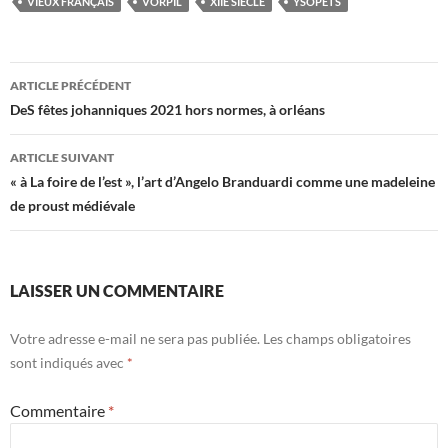
VIEUX FRANÇAIS
VORPIL
XIIE SIÈCLE
YSOPETS
Navigation
ARTICLE PRÉCÉDENT
des
DeS fêtes johanniques 2021 hors normes, à orléans
articles
ARTICLE SUIVANT
« à La foire de l’est », l’art d’Angelo Branduardi comme une madeleine
de proust médiévale
LAISSER UN COMMENTAIRE
Votre adresse e-mail ne sera pas publiée.
Les champs obligatoires
sont indiqués avec
*
Commentaire
*