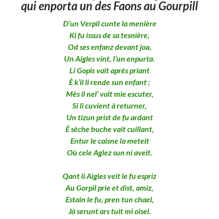
qui enporta un des Faons au Gourpill
D’un Verpil cunte la menière
Ki fu issus de sa tesnière,
Od ses enfanz devant joa,
Un Aigles vint, l’un enpurta.
Li Gopis vait après priant
È k’il li rende sun enfant ;
Mès il nel’ volt mie escuter,
Si li cuvient à returner,
Un tizun prist de fu ardant
È sèche buche vait cuillant,
Entur le caisne la meteit
Où cele Aglez sun ni aveit.
Qant li Aigles veit le fu espriz
Au Gorpil prie et dist, amiz,
Estain le fu, pren tun chael,
Jà serunt ars tuit mi oisel.