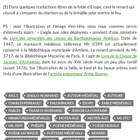
(1)
Dans quelques traductions libres de la fable d’Esope, c’est le renard qui
réussit à s’emparer du charbon ou de la brindille pour mettre le feu.
PS : pour l’illustration et l’image d’en-tête, nous nous sommes servis
d’éléments épars : « L’aigle aux ailes déployées » provient d’une miniature
du
Livre des propriétés des choses
de Bartholomaeus Anglicus
. Daté de
1447, ce manuscrit médiéval, référencé Ms 0399 est actuellement
conservé à la bibliothèque municipale d’Amiens. Le renard provient du Ms
3717, de la Bibliothèque Mazarine de Paris. Il s’agit du
Livre de la Chasse
de
Jacques d’Armagnac
daté lui aussi du XVe siècle mais un peu plus tardif
(avant 1476). Sur l’illustration de la fable, le fond et les beaux arbres sont
tirés d’une illustration de l’
artiste enlumineur Annie Bouyer
.
AIGLE
ANGLO-NORMAND
AUTEUR MÉDIÉVAL
AUTEURE
CHARLES PERRAULT
ENLUMINURES
ESOPE
FABLE MÉDIÉVALE
FABLES
FRANCO-NORMAND
JEAN DE LA FONTAINE
MINIATURES MÉDIÉVALES
MOYEN ÂGE
MOYEN-ÂGE
MS 3717
MS. 0399
PHÈDRE
POÉSIE MÉDIÉVALE
POÉSIE MORALE
POÉSIE SATIRIQUE
POÉTESSE MÉDIÉVALE
RENARD