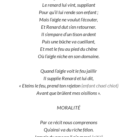
Le renard lui vint, suppliant
Pour qu’il lui rende son enfant ;
Mais l’aigle ne voulut l’écouter,
Et Renard dut s’en retourner.
Il s’empare d’un tison ardent
Puis une bûche va cueillant,
Et met le feu au pied du chêne
Où l’aigle niche en son domaine
.
Quand l’aigle voit le feu jaillir
Il supplie Renard et lui dit,
« Eteins le feu, prend ton rejeton
(enfant chael chiot)
Avant que brûlent mes oisillons ».
MORALITÉ
Par ce récit nous comprenons
Qu’ainsi va du riche félon.
Jamais du pauvre il n’a merci
(pitié)