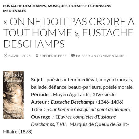
EUSTACHE DESCHAMPS
,
MUSIQUES, POÉSIES ET CHANSONS
MÉDIÉVALES
« ON NE DOIT PAS CROIRE A
TOUT HOMME », EUSTACHE
DESCHAMPS
6 AVRIL 2025
FRÉDÉRIC EFFE
LAISSER UN COMMENTAIRE
Sujet
: poésie, auteur médiéval, moyen français,
ballade, défiance, beaux-parleurs, poésie morale.
Période
: Moyen Âge tardif, XIVe siècle.
Auteur
:
Eustache Deschamps
(1346-1406)
Titre
:
«Car homme n’est qui ait point de demain»
Ouvrage
:
Œuvres complètes d’Eustache
Deschamps, T VII,
Marquis de Queux de Saint-
Hilaire (1878)