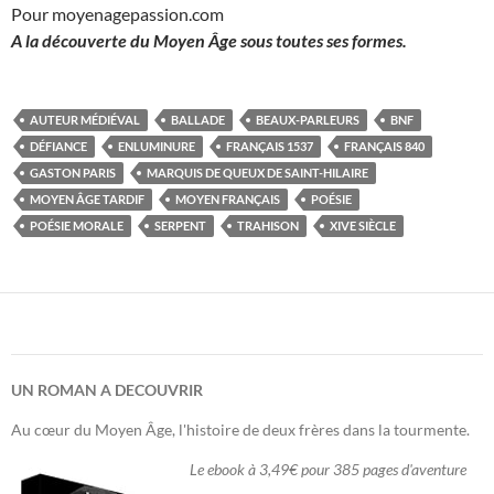
Pour moyenagepassion.com
A la découverte du Moyen Âge sous toutes ses formes.
AUTEUR MÉDIÉVAL
BALLADE
BEAUX-PARLEURS
BNF
DÉFIANCE
ENLUMINURE
FRANÇAIS 1537
FRANÇAIS 840
GASTON PARIS
MARQUIS DE QUEUX DE SAINT-HILAIRE
MOYEN ÂGE TARDIF
MOYEN FRANÇAIS
POÉSIE
POÉSIE MORALE
SERPENT
TRAHISON
XIVE SIÈCLE
UN ROMAN A DECOUVRIR
Au cœur du Moyen Âge, l'histoire de deux frères dans la tourmente.
Le ebook à 3,49€ pour 385 pages d'aventure