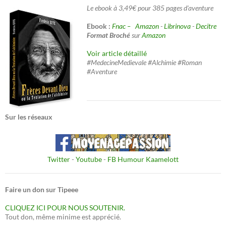
Le ebook à 3,49€ pour 385 pages d'aventure
Ebook :
Fnac –
Amazon
-
Librinova
-
Decitre
Format Broché
sur
Amazon
Voir article détaillé
#MedecineMedievale #Alchimie #Roman
#Aventure
Sur les réseaux
Twitter
-
Youtube
-
FB Humour Kaamelott
Faire un don sur Tipeee
CLIQUEZ ICI POUR NOUS SOUTENIR.
Tout don, même minime est apprécié.