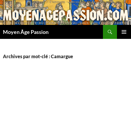
Aller
au
contenu
Recherche
Moyen Âge Passion
MENU
PRINCI
Archives par mot-clé : Camargue