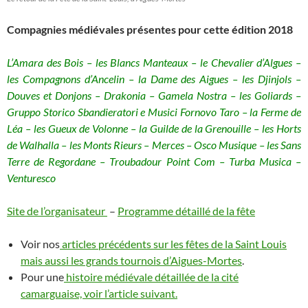
Compagnies médiévales présentes pour cette édition 2018
L’Amara des Bois – les Blancs Manteaux – le Chevalier d’Algues –
les Compagnons d’Ancelin – la Dame des Aigues – les Djinjols –
Douves et Donjons – Drakonia – Gamela Nostra – les Goliards –
Gruppo Storico Sbandieratori e Musici Fornovo Taro – la Ferme de
Léa – les Gueux de Volonne – la Guilde de la Grenouille – les Horts
de Walhalla – les Monts Rieurs – Merces – Osco Musique – les Sans
Terre de Regordane – Troubadour Point Com – Turba Musica –
Venturesco
Site de l’organisateur
–
Programme détaillé de la fête
Voir nos
articles précédents sur les fêtes de la Saint Louis
mais aussi les grands tournois d’Aigues-Mortes
.
Pour une
histoire médiévale détaillée de la cité
camarguaise, voir l’article suivant.