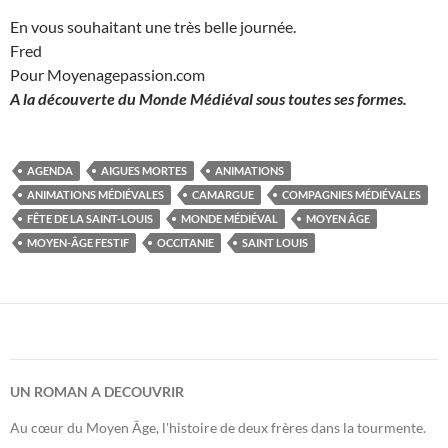
En vous souhaitant une très belle journée.
Fred
Pour Moyenagepassion.com
A la découverte du Monde Médiéval sous toutes ses formes.
AGENDA
AIGUES MORTES
ANIMATIONS
ANIMATIONS MÉDIÉVALES
CAMARGUE
COMPAGNIES MÉDIÉVALES
FÊTE DE LA SAINT-LOUIS
MONDE MÉDIÉVAL
MOYEN ÂGE
MOYEN-ÂGE FESTIF
OCCITANIE
SAINT LOUIS
UN ROMAN A DECOUVRIR
Au cœur du Moyen Âge, l'histoire de deux frères dans la tourmente.