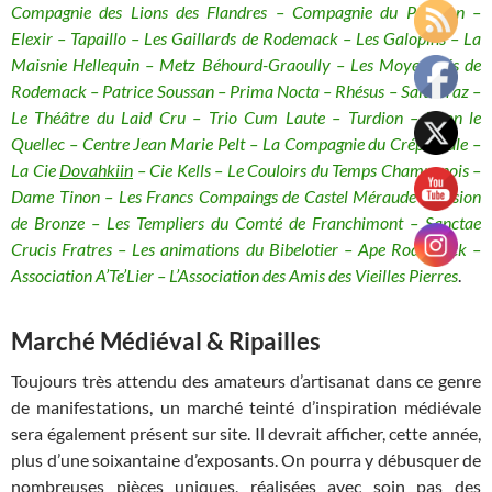
Compagnie des Lions des Flandres – Compagnie du Polisson –
Elexir – Tapaillo – Les Gaillards de Rodemack – Les Galopins – La
Maisnie Hellequin – Metz Béhourd-Graoully – Les Moyenâgés de
Rodemack – Patrice Soussan – Prima Nocta – Rhésus – Saltabraz –
Le Théâtre du Laid Cru – Trio Cum Laute – Turdion – Yvon le
Quellec – Centre Jean Marie Pelt – La Compagnie du Crépuscule –
La Cie
Dovahkiin
– Cie Kells – Le Couloirs du Temps Champenois –
Dame Tinon – Les Francs Compaings de Castel Méraude – Fusion
de Bronze – Les Templiers du Comté de Franchimont – Sanctae
Crucis Fratres – Les animations du Bibelotier – Ape Rodemack –
Association A’Te’Lier – L’Association des Amis des Vieilles Pierres
.
Marché Médiéval & Ripailles
Toujours très attendu des amateurs d’artisanat dans ce genre
de manifestations, un marché teinté d’inspiration médiévale
sera également présent sur site. Il devrait afficher, cette année,
plus d’une soixantaine d’exposants. On pourra y débusquer de
nombreuses pièces uniques, réalisées avec soin pas des