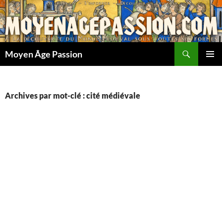
Aller
au
contenu
Recherche
Moyen Âge Passion
MENU
PRINCI
Archives par mot-clé : cité médiévale