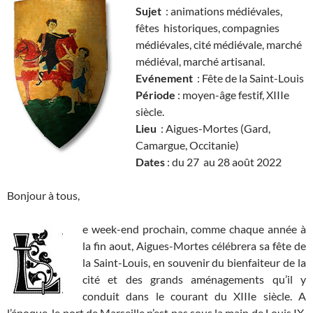
Sujet
: animations médiévales,
fêtes historiques, compagnies
médiévales, cité médiévale, marché
médiéval, marché artisanal.
Evénement
: Fête de la Saint-Louis
Période
: moyen-âge festif, XIIIe
siècle.
Lieu
: Aigues-Mortes (Gard,
Camargue, Occitanie)
Dates
: du 27 au 28 août 2022
Bonjour à tous,
e week-end prochain, comme chaque année à
la fin aout, Aigues-Mortes célébrera sa fête de
la Saint-Louis, en souvenir du bienfaiteur de la
cité et des grands aménagements qu’il y
conduit dans le courant du XIIIe siècle. A
l’époque, le port de Marseille n’est pas sous la main de Louis IX.