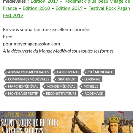
médiévales :
Edition 2017
–
Rodemack plus beau village de
France
–
Edition 2018
–
Edition 2019
–
Festival Rock Pagan
Fest 2019
En vous souhaitant une excellente journée.
Fred
pour moyenagepassion.com
A la découverte du Monde Médiéval sous toutes ses formes
ANIMATIONS MÉDIÉVALES
CAMPEMENTS
CITÉ MÉDIÉVALE
COMPAGNIES MÉDIÉVALES
GRAND-EST
LORRAINE
MARCHÉ MÉDIÉVAL
MONDE MÉDIÉVAL
MOSELLE
MOYEN ÂGE FESTIF
RECONSTITUTEURS
RODEMACK