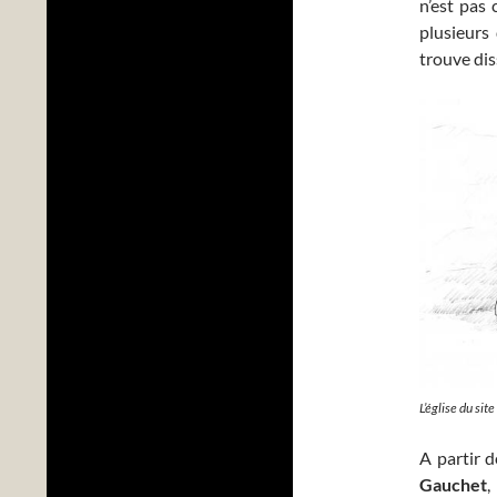
n’est pas
plusieurs
trouve dis
L’église du si
A partir d
Gauchet
,