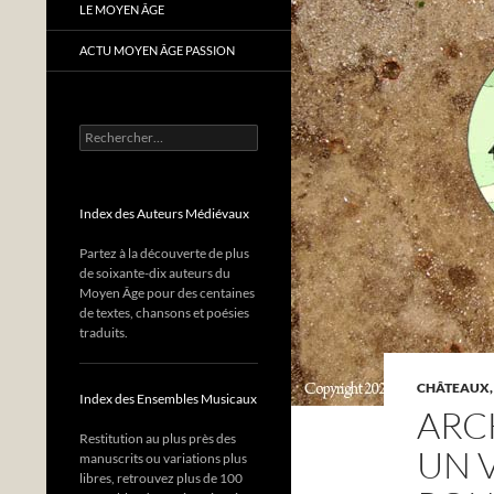
LE MOYEN ÂGE
ACTU MOYEN ÂGE PASSION
Rechercher :
Index des Auteurs Médiévaux
Partez à la découverte de plus
de soixante-dix auteurs du
Moyen Âge pour des centaines
de textes, chansons et poésies
traduits.
CHÂTEAUX,
Index des Ensembles Musicaux
ARC
Restitution au plus près des
UN 
manuscrits ou variations plus
libres, retrouvez plus de 100