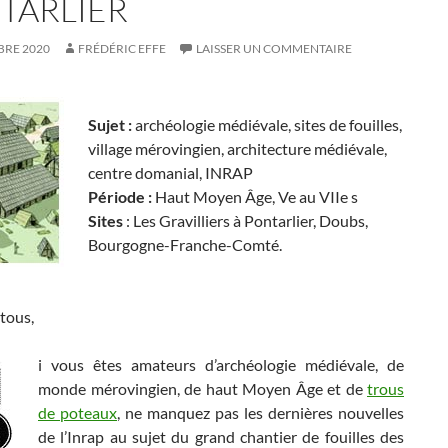
TARLIER
BRE 2020
FRÉDÉRIC EFFE
LAISSER UN COMMENTAIRE
Sujet :
archéologie médiévale, sites de fouilles,
village mérovingien, architecture médiévale,
centre domanial, INRAP
Période :
Haut Moyen Âge, Ve au VIIe s
Sites
: Les Gravilliers à Pontarlier, Doubs,
Bourgogne-Franche-Comté.
tous,
i vous êtes amateurs d’archéologie médiévale, de
monde mérovingien, de haut Moyen Âge et de
trous
de poteaux
, ne manquez pas les dernières nouvelles
de l’Inrap au sujet du grand chantier de fouilles des