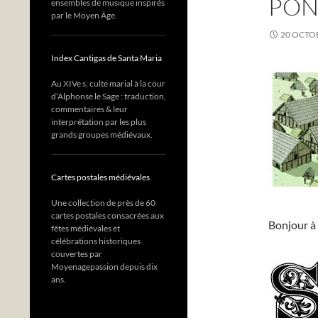
PON
ensembles de musique inspirés
par le Moyen Âge.
20 OCTO
Index Cantigas de Santa Maria
Au XIVe s, culte marial à la cour
d’Alphonse le Sage : traduction,
commentaires & leur
interprétation par les plus
grands groupes médiévaux.
Cartes postales médiévales
Une collection de près de 60
cartes postales consacrées aux
Bonjour à 
fêtes médiévales et
célébrations historiques
couvertes par
Moyenagepassion depuis dix
ans.