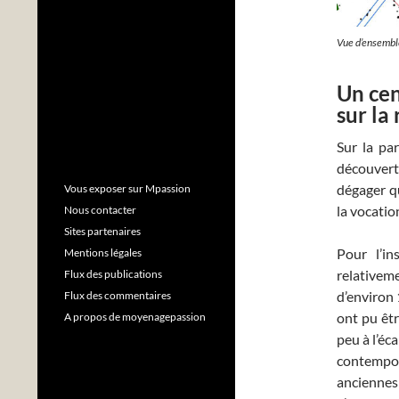
Vue d’ensemble
Un cen
sur la
Sur la pa
découverts
dégager q
Vous exposer sur Mpassion
la vocatio
Nous contacter
Sites partenaires
Pour l’in
Mentions légales
relativem
Flux des publications
d’environ 
Flux des commentaires
ont pu êtr
A propos de moyenagepassion
peu à l’éc
contempor
anciennes 