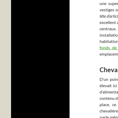
une superb
vestiges s
tête d’arti
excellent 
centraux.
installati
habitation
fonds de
emplaceme
Cheval
D’un poin
élevait ic
d’aliment
contenu de
place, ce
chevalière
parle même