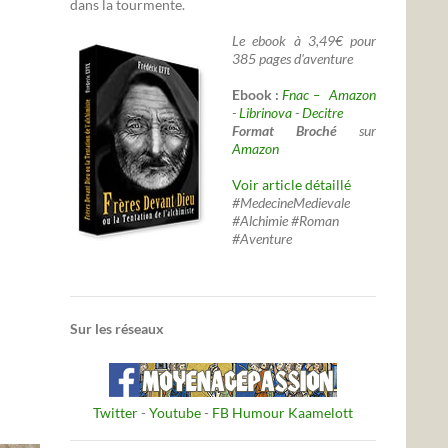
dans la tourmente.
Le ebook à 3,49€ pour
385 pages d'aventure
Ebook :
Fnac –
Amazon
-
Librinova
-
Decitre
Format Broché
sur
Amazon
Voir article détaillé
#MedecineMedievale
#Alchimie #Roman
#Aventure
Sur les réseaux
Twitter
-
Youtube
-
FB Humour Kaamelott