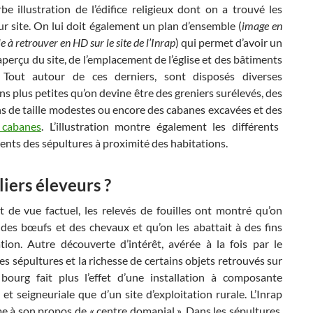
e illustration de l’édifice religieux dont on a trouvé les
ur site. On lui doit également un plan d’ensemble (
image en
cle à retrouver en HD sur le site de l’Inrap
) qui permet d’avoir un
aperçu du site, de l’emplacement de l’église et des bâtiments
 Tout autour de ces derniers, sont disposés diverses
ons plus petites qu’on devine être des greniers surélevés, des
s de taille modestes ou encore des cabanes excavées et des
 cabanes
. L’illustration montre également les différents
nts des sépultures à proximité des habitations.
iers éleveurs ?
t de vue factuel, les relevés de fouilles ont montré qu’on
i des bœufs et des chevaux et qu’on les abattait à des fins
ation. Autre découverte d’intérêt, avérée à la fois par le
s sépultures et la richesse de certains objets retrouvés sur
 bourg fait plus l’effet d’une installation à composante
 et seigneuriale que d’un site d’exploitation rurale. L’Inrap
 à son propos de « centre domanial ». Dans les sépultures,