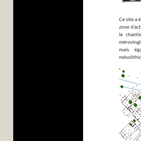
Ce site a 
zone d’act
le chanti
mérovingie
mais ég
mésolithi