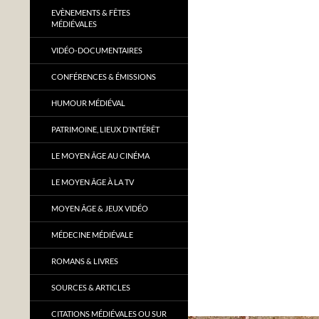
EVÈNEMENTS & FÊTES
MÉDIÉVALES
VIDÉO-DOCUMENTAIRES
CONFÉRENCES & ÉMISSIONS
HUMOUR MÉDIÉVAL
PATRIMOINE, LIEUX D’INTÉRÊT
LE MOYEN ÂGE AU CINÉMA
LE MOYEN ÂGE À LA TV
MOYEN ÂGE & JEUX VIDÉO
MÉDECINE MÉDIÉVALE
ROMANS & LIVRES
SOURCES & ARTICLES
CITATIONS MÉDIÉVALES OU SUR