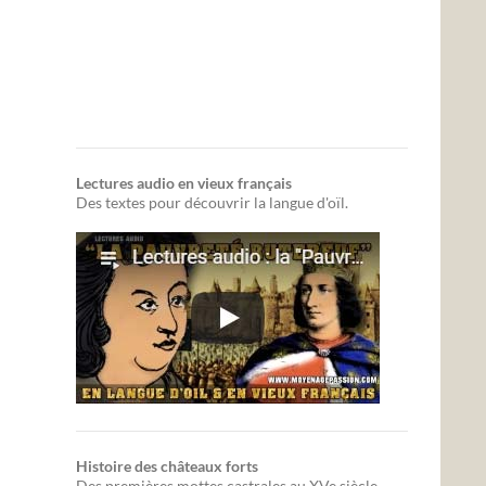
Lectures audio en vieux français
Des textes pour découvrir la langue d'oïl.
Histoire des châteaux forts
Des premières mottes castrales au XVe siècle