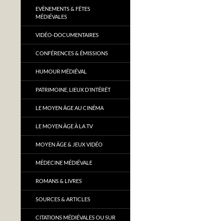
EVÈNEMENTS & FÊTES
MÉDIÉVALES
VIDÉO-DOCUMENTAIRES
CONFÉRENCES & ÉMISSIONS
HUMOUR MÉDIÉVAL
PATRIMOINE, LIEUX D’INTÉRÊT
LE MOYEN ÂGE AU CINÉMA
LE MOYEN ÂGE À LA TV
MOYEN ÂGE & JEUX VIDÉO
MÉDECINE MÉDIÉVALE
ROMANS & LIVRES
SOURCES & ARTICLES
CITATIONS MÉDIÉVALES OU SUR