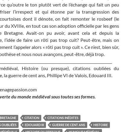
e qu’outre le ton plutôt vert de l’échange qui fait un peu
friser l’irrespect et qui étonne par la transgression des
courtoises dont il dénote, on fait remonter le rosbeef (le
ur du XVIIIe, en tout cas son adoption officielle par les gens
de Bretagne. Avait-on pu avoir, avant cela et depuis la
e, l’idée de faire un rôti pas trop cuit? Peut-être, mais on
ment l’appeler alors « rôti pas trop cuit ». Ce n’est, bien sûr,
othèse et nous nous avançons, peut-être, déjà trop.
________________________________________________________________
diéval, Histoire (ou presque), citations oubliées du
 la guerre de cent ans, Phillipe VI de Valois, Edouard III.
nagepassion.com
verte du monde médiéval sous toutes ses formes.
BRETAGNE
CITATION
CITATIONS INÉDITES
S OUBLIÉES
EDOUARD III
GUERRE DE CENT ANS
HISTOIRE
 MÉDIÉVALE
HISTOIRE OU PRESQUE
HUMOUR MÉDIÉVAL