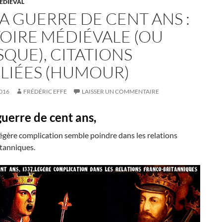
ÉDIÉVAL
A GUERRE DE CENT ANS :
TOIRE MÉDIÉVALE (OU
SQUE), CITATIONS
LIÉES (HUMOUR)
016
FRÉDÉRIC EFFE
LAISSER UN COMMENTAIRE
guerre de cent ans,
égère complication semble poindre dans les relations
itanniques.