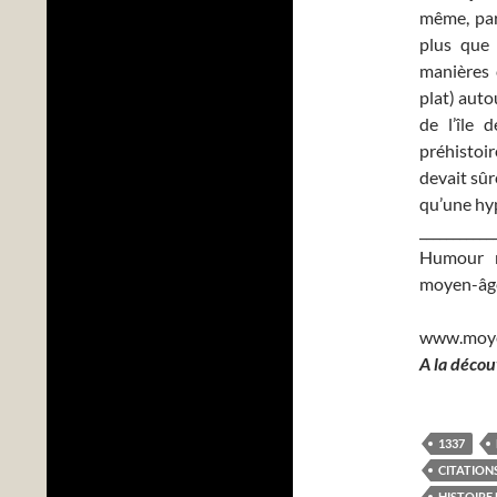
même, parc
plus que 
manières 
plat) auto
de l’île 
préhistoir
devait sûre
qu’une hyp
___________
Humour mé
moyen-âge,
www.moye
A la décou
1337
CITATION
HISTOIRE