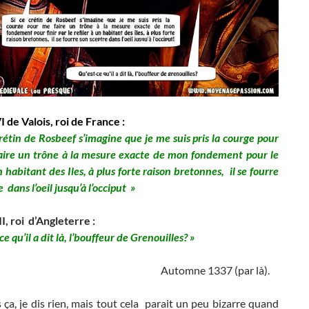
I de Valois, roi de France :
crétin de Rosbeef s’imagine que je me suis pris la courge pour
faire un trône à la mesure exacte de mon fondement pour le
n habitant des Iles, à plus forte raison bretonnes, il se fourre
 dans l’oeil jusqu’à l’occiput »
I, roi d’Angleterre :
ce qu’il a dit là, l’bouffeur de Grenouilles? »
omne 1337 (par là).
is ça, je dis rien, mais tout cela parait un peu bizarre quand