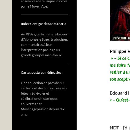
ensembles de musique inspirés
par le Moyen Âge.
Index Cantigas de Santa Maria
Au XIVe s, culte marial à la cour
d’Alphonse le Sage : traduction,
commentaires & leur
interprétation par les plus
Philippe V
grands groupes médiévaux.
» – Si ce 
me faire 
refiler à u
Cartes postales médiévales
son sceptre
Une collection de près de 60
cartes postales consacrées aux
Edouard II
fêtes médiévales et
célébrations historiques
« – Qu’est-
couvertes par
Moyenagepassion depuis dix
Aut
ans.
NDT
: j’d