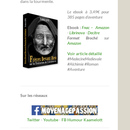
dans la tourmente.
Le ebook à 3,49€ pour
385 pages d'aventure
Ebook :
Fnac –
Amazon
-
Librinova
-
Decitre
Format Broché
sur
Amazon
Voir article détaillé
#MedecineMedievale
#Alchimie #Roman
#Aventure
Sur les réseaux
Twitter
-
Youtube
-
FB Humour Kaamelott