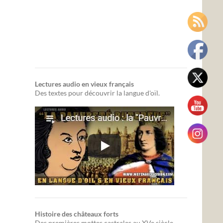
Lectures audio en vieux français
Des textes pour découvrir la langue d'oïl.
Histoire des châteaux forts
Des premières mottes castrales au XVe siècle