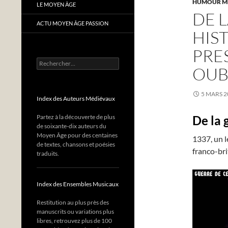
HUMOUR M
LE MOYEN ÂGE
DE L
ACTU MOYEN ÂGE PASSION
HIS
PRE
Rechercher :
OUB
5 MARS 2
Index des Auteurs Médiévaux
Partez à la découverte de plus
De la 
de soixante-dix auteurs du
Moyen Âge pour des centaines
1337, un l
de textes, chansons et poésies
franco-br
traduits.
Index des Ensembles Musicaux
Restitution au plus près des
manuscrits ou variations plus
libres, retrouvez plus de 100