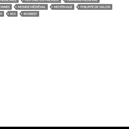
TONNES
MONDE MÉDIÉVAL
MOYEN AGE
PHILIPPE DE VALOIS
VI
ROI
ROSBEEF