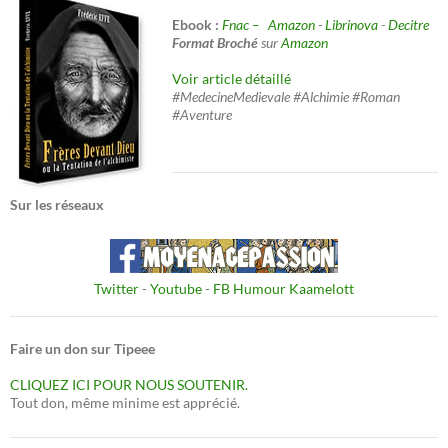
Ebook :
Fnac –
Amazon
-
Librinova
-
Decitre
Format Broché
sur
Amazon
Voir article détaillé
#MedecineMedievale #Alchimie #Roman
#Aventure
Sur les réseaux
Twitter
-
Youtube
-
FB Humour Kaamelott
Faire un don sur Tipeee
CLIQUEZ ICI POUR NOUS SOUTENIR.
Tout don, même minime est apprécié.