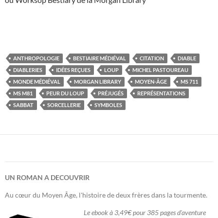
ANTHROPOLOGIE
BESTIAIRE MÉDIÉVAL
CITATION
DIABLE
DIABLERIES
IDÉES REÇUES
LOUP
MICHEL PASTOUREAU
MONDE MÉDIÉVAL
MORGAN LIBRARY
MOYEN-ÂGE
MS 711
MS M81
PEUR DU LOUP
PRÉJUGÉS
REPRÉSENTATIONS
SABBAT
SORCELLERIE
SYMBOLES
UN ROMAN A DECOUVRIR
Au cœur du Moyen Âge, l'histoire de deux frères dans la tourmente.
Le ebook à 3,49€ pour 385 pages d'aventure