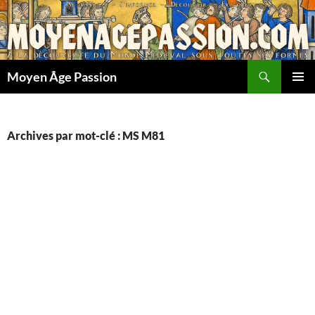
Aller
au
contenu
Recherche
Moyen Âge Passion
MENU
PRINCI
Archives par mot-clé : MS M81