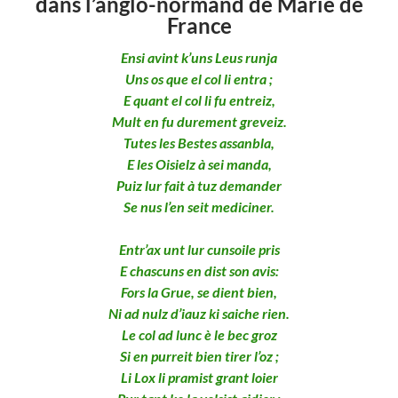
dans l’anglo-normand de Marie de
France
Ensi avint k’uns Leus runja
Uns os que el col li entra ;
E quant el col li fu entreiz,
Mult en fu durement greveiz.
Tutes les Bestes assanbla,
E les Oisielz à sei manda,
Puiz lur fait à tuz demander
Se nus l’en seit mediciner.
Entr’ax unt lur cunsoile pris
E chascuns en dist son avis:
Fors la Grue, se dient bien,
Ni ad nulz d’iauz ki saiche rien.
Le col ad lunc è le bec groz
Si en purreit bien tirer l’oz ;
Li Lox li pramist grant loier