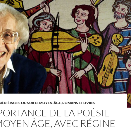
MÉDIÉVALES OU SUR LE MOYEN-ÂGE
,
ROMANS ET LIVRES
MPORTANCE DE LA POÉSIE
MOYEN ÂGE, AVEC RÉGINE