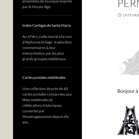
PER
ensembles de musique inspirés
par le Moyen Âge.
19 FÉVRI
Index Cantigas de Santa Maria
Au XIVe s, culte marial à la cour
d’Alphonse le Sage : traduction,
commentaires & leur
interprétation par les plus
grands groupes médiévaux.
Cartes postales médiévales
Une collection de près de 60
Bonjour à 
cartes postales consacrées aux
fêtes médiévales et
célébrations historiques
couvertes par
Moyenagepassion depuis dix
ans.