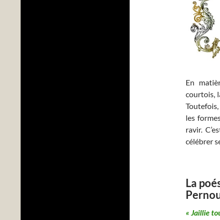
En matièr
courtois, 
Toutefois,
les forme
ravir. C’
célébrer s
La poé
Perno
« Jaillie 