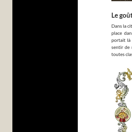
Le goû
Dans la ci
place dan
portait l
sentir de
toutes cl