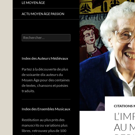
LE MOYEN ÂGE
ACTU MOYEN ÂGE PASSION
Rechercher :
Index des Auteurs Médiévaux
Partez à la découverte de plus
de soixante-dix auteurs du
Moyen Âge pour des centaines
de textes, chansons et poésies
traduits.
CITATIONS 
Index des Ensembles Musicaux
L’I
Restitution au plus près des
AU 
manuscrits ou variations plus
libres, retrouvez plus de 100