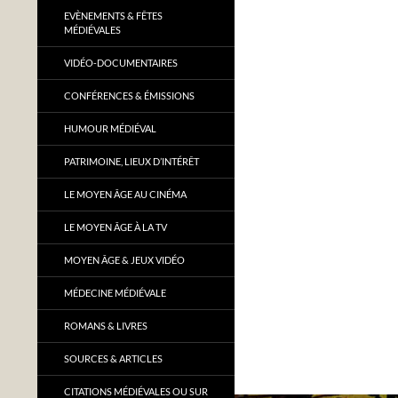
EVÈNEMENTS & FÊTES
MÉDIÉVALES
VIDÉO-DOCUMENTAIRES
CONFÉRENCES & ÉMISSIONS
HUMOUR MÉDIÉVAL
PATRIMOINE, LIEUX D’INTÉRÊT
LE MOYEN ÂGE AU CINÉMA
LE MOYEN ÂGE À LA TV
MOYEN ÂGE & JEUX VIDÉO
MÉDECINE MÉDIÉVALE
ROMANS & LIVRES
SOURCES & ARTICLES
CITATIONS MÉDIÉVALES OU SUR