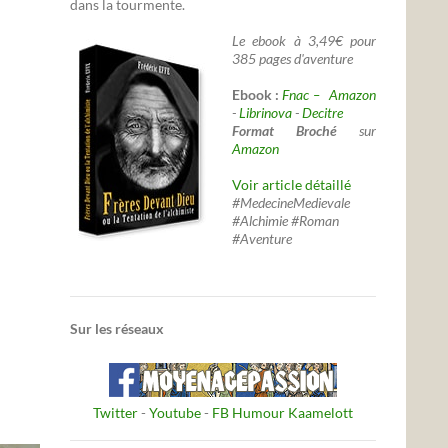
dans la tourmente.
Le ebook à 3,49€ pour
385 pages d'aventure
Ebook :
Fnac –
Amazon
-
Librinova
-
Decitre
Format Broché
sur
Amazon
Voir article détaillé
#MedecineMedievale
#Alchimie #Roman
#Aventure
Sur les réseaux
Twitter
-
Youtube
-
FB Humour Kaamelott