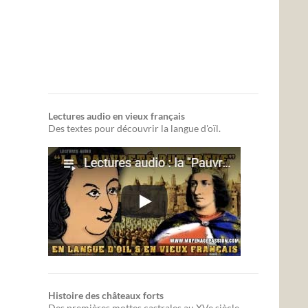
Lectures audio en vieux français
Des textes pour découvrir la langue d'oïl.
Histoire des châteaux forts
Des premières mottes castrales au XVe siècle