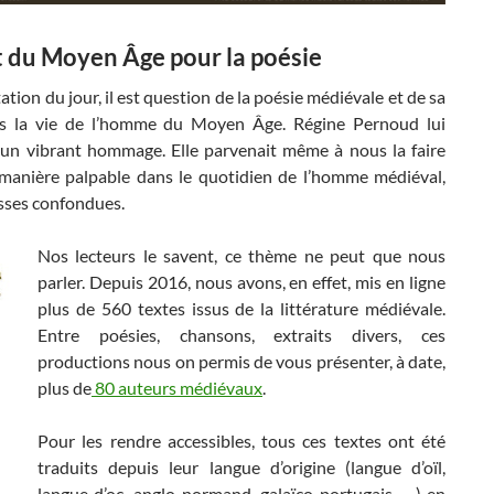
t du Moyen Âge pour la poésie
tation du jour, il est question de la poésie médiévale et de sa
s la vie de l’homme du Moyen Âge. Régine Pernoud lui
à un vibrant hommage. Elle parvenait même à nous la faire
 manière palpable dans le quotidien de l’homme médiéval,
asses confondues.
Nos lecteurs le savent, ce thème ne peut que nous
parler. Depuis 2016, nous avons, en effet, mis en ligne
plus de 560 textes issus de la littérature médiévale.
Entre poésies, chansons, extraits divers, ces
productions nous on permis de vous présenter, à date,
plus de
80 auteurs médiévaux
.
Pour les rendre accessibles, tous ces textes ont été
traduits depuis leur langue d’origine (langue d’oïl,
langue d’oc, anglo-normand, galaïco-portugais, …) en