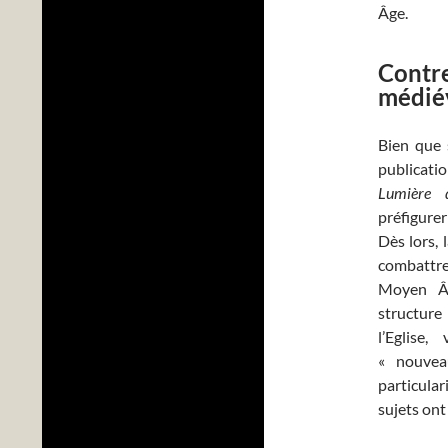
Âge.
Contre
médié
Bien que 
publicati
Lumière
préfigurer
Dès lors, 
combattre 
Moyen Âg
structur
l’Eglise,
« nouve
particula
sujets ont