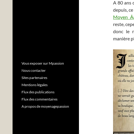
A 80 ans d
depuis, c
Moyen Â
reste, cep
donc le 
manière pl
Vous exposer sur Mpassion
Nous contacter
Sites partenaires
Mentions légales
Flux des publications
Flux des commentaires
A propos de moyenagepassion