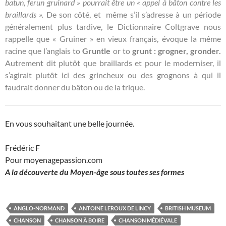
batun, ferun gruinard » pourrait être un « appel à bâton contre les
braillards ».
De son côté, et même s’il s’adresse à un période
généralement plus tardive, le Dictionnaire Coltgrave nous
rappelle que « Gruiner » en vieux français, évoque la même
racine que l’anglais to
Gruntle
or to
grunt : grogner, gronder.
Autrement dit plutôt que braillards et pour le moderniser, il
s’agirait plutôt ici des grincheux ou des grognons à qui il
faudrait donner du bâton ou de la trique.
En vous souhaitant une belle journée.
Frédéric F
Pour moyenagepassion.com
A la découverte du Moyen-âge sous toutes ses formes
ANGLO-NORMAND
ANTOINE LEROUX DE LINCY
BRITISH MUSEUM
CHANSON
CHANSON À BOIRE
CHANSON MÉDIÉVALE