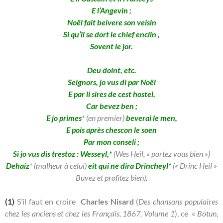
E l’Angevin ;
Noël fait beivere son veisin
Si qu’il se dort le chief enclin ,
Sovent le jor.
Deu doint, etc.
Seignors, jo vus di par Noël
E par li sires de cest hostel,
Car bevez ben ;
E jo primes
* (en premier)
beverai le men,
E pois après chescon le soen
Par mon conseli ;
Si jo vus dis trestoz : Wesseyl,*
(Wes Heil, « portez vous bien »)
Dehaiz
* (malheur à celui)
eit qui ne dira Drincheyl*
(« Drinc Heil »
Buvez et profitez bien)
.
(1)
S’il faut en croire
Charles Nisard
(
Des chansons populaires
chez les anciens et chez les Français, 1867, Volume 1
), ce «
Botun,