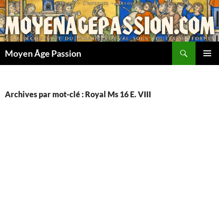
Aller
au
contenu
Recherche
Moyen Âge Passion
MENU
PRINCI
Archives par mot-clé : Royal Ms 16 E. VIII