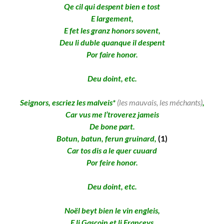
Qe cil qui despent bien e tost
E largement,
E fet les granz honors sovent,
Deu li duble quanque il despent
Por faire honor.
Deu doint, etc.
Seignors, escriez les malveis*
(les mauvais, les méchants)
,
Car vus me l’troverez jameis
De bone part.
Botun, batun, ferun gruinard,
(1)
Car tos dis a le quer cuuard
Por feire honor.
Deu doint, etc.
Noël beyt bien le vin engleis,
E li Gascoin et li Franceys