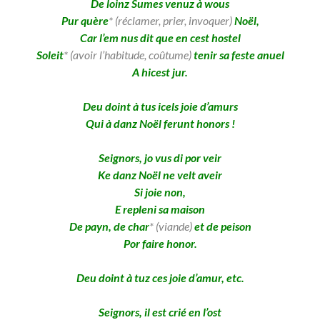
De loinz Sumes venuz à wous
Pur quère
* (réclamer, prier, invoquer)
Noël,
Car l’em nus dit que en cest hostel
Soleit
* (avoir l’habitude, coûtume)
tenir sa feste anuel
A hicest jur.
Deu doint à tus icels joie d’amurs
Qui à danz Noël ferunt honors !
Seignors, jo vus di por veir
Ke danz Noël ne velt aveir
Si joie non,
E repleni sa maison
De payn, de char
* (viande)
et de peison
Por faire honor.
Deu doint à tuz ces joie d’amur, etc.
Seignors, il est crié en l’ost