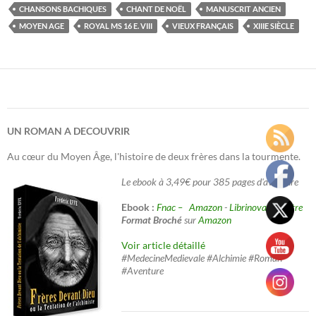
CHANSONS BACHIQUES
CHANT DE NOËL
MANUSCRIT ANCIEN
MOYEN AGE
ROYAL MS 16 E. VIII
VIEUX FRANÇAIS
XIIIE SIÈCLE
UN ROMAN A DECOUVRIR
Au cœur du Moyen Âge, l'histoire de deux frères dans la tourmente.
Le ebook à 3,49€ pour 385 pages d'aventure
Ebook :
Fnac –
Amazon
-
Librinova
-
Decitre
Format Broché
sur
Amazon
Voir article détaillé
#MedecineMedievale #Alchimie #Roman
#Aventure