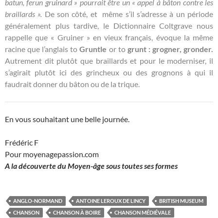
batun, ferun gruinard » pourrait être un « appel à bâton contre les
braillards ».
De son côté, et même s’il s’adresse à un période
généralement plus tardive, le Dictionnaire Coltgrave nous
rappelle que « Gruiner » en vieux français, évoque la même
racine que l’anglais to
Gruntle
or to
grunt : grogner, gronder.
Autrement dit plutôt que braillards et pour le moderniser, il
s’agirait plutôt ici des grincheux ou des grognons à qui il
faudrait donner du bâton ou de la trique.
En vous souhaitant une belle journée.
Frédéric F
Pour moyenagepassion.com
A la découverte du Moyen-âge sous toutes ses formes
ANGLO-NORMAND
ANTOINE LEROUX DE LINCY
BRITISH MUSEUM
CHANSON
CHANSON À BOIRE
CHANSON MÉDIÉVALE