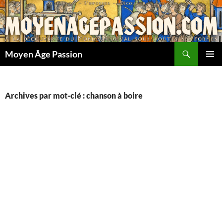
Aller
au
contenu
Recherche
Moyen Âge Passion
MENU
PRINCI
Archives par mot-clé : chanson à boire