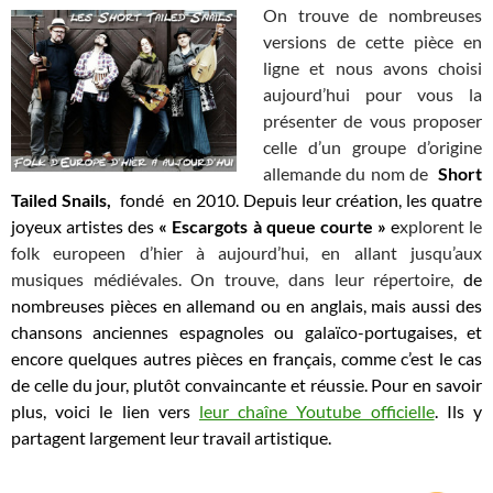
On trouve de nombreuses
versions de cette pièce en
ligne et nous avons choisi
aujourd’hui pour vous la
présenter de vous proposer
celle d’un groupe d’origine
allemande du nom de
Short
Tailed Snails,
f
ondé en 2010
. Depuis leur création, l
es quatre
joyeux artistes des
« Escargots à queue courte »
e
xplorent le
folk europeen d’hier à aujourd’hui, en allant jusqu’aux
musiques médiévales. On trouve, dans leur répertoire,
de
nombreuses pièces en allemand ou en anglais, mais aussi des
chansons anciennes espagnoles ou galaïco-portugaises, et
encore quelques autres pièces en français, comme c’est le cas
de celle du jour, plutôt convaincante et réussie. Pour en savoir
plus, voici le lien vers
leur chaîne Youtube officielle
. Ils y
partagent largement leur travail artistique.