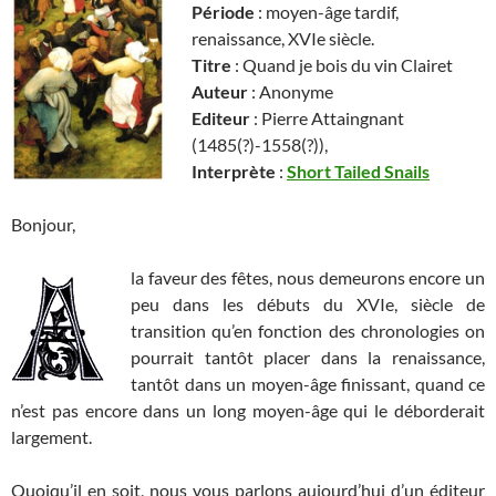
Période
: moyen-âge tardif,
renaissance, XVIe siècle.
Titre
: Quand je bois du vin Clairet
Auteur
: Anonyme
Editeur
: Pierre Attaingnant
(1485(?)-1558(?)),
Interprète
:
Short Tailed Snails
Bonjour,
la faveur des fêtes, nous demeurons encore un
peu dans les débuts du XVIe, siècle de
transition qu’en fonction des chronologies on
pourrait tantôt placer dans la renaissance,
tantôt dans un moyen-âge finissant, quand ce
n’est pas encore dans un long moyen-âge qui le déborderait
largement.
Quoiqu’il en soit, nous vous parlons aujourd’hui d’un éditeur