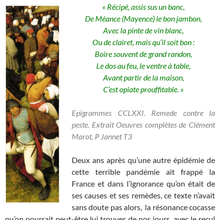
« Récipé, assis sus un banc,
De Méance (Mayence) le bon jambon,
Avec la pinte de vin blanc,
Ou de clairet, mais qu’il soit bon :
Boire souvent de grand randon,
Le dos au feu, le ventre à table,
Avant partir de la maison,
C’est opiate prouffitable. »
Epigrammes CCLXXI. Remede contre la
peste. Extrait
Oeuvres complètes de Clément
Marot, P Jannet
T3
Deux ans après qu’une autre épidémie de
cette terrible pandémie ait frappé la
France et dans l’ignorance qu’on était de
ses causes et ses remèdes, ce texte n’avait
sans doute pas alors, la résonance cocasse
qu’on pourrait peut-être lui trouver de nos jours, avec le recul