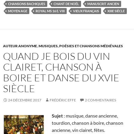
CHANSONS BACHIQUES
CHANT DE NOËL
MANUSCRIT ANCIEN
MOYEN AGE
ROYAL MS 16 E. VIII
VIEUX FRANÇAIS
XIIIE SIÈCLE
AUTEUR ANONYME
,
MUSIQUES, POÉSIES ET CHANSONS MÉDIÉVALES
QUAND JE BOIS DU VIN
CLAIRET, CHANSON À
BOIRE ET DANSE DU XVIE
SIÈCLE
24 DÉCEMBRE 2017
FRÉDÉRIC EFFE
2 COMMENTAIRES
Sujet
: musique, danse ancienne,
tourdion, chanson à boire, chanson
ancienne, vin clairet, fêtes.