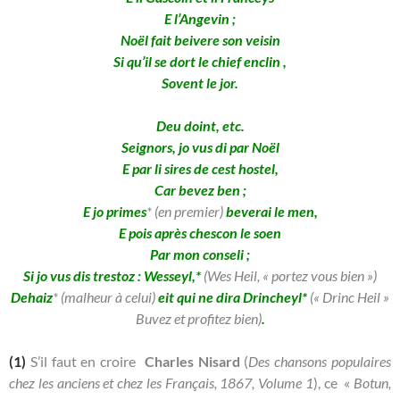
E l’Angevin ;
Noël fait beivere son veisin
Si qu’il se dort le chief enclin ,
Sovent le jor.
Deu doint, etc.
Seignors, jo vus di par Noël
E par li sires de cest hostel,
Car bevez ben ;
E jo primes
* (en premier)
beverai le men,
E pois après chescon le soen
Par mon conseli ;
Si jo vus dis trestoz : Wesseyl,*
(Wes Heil, « portez vous bien »)
Dehaiz
* (malheur à celui)
eit qui ne dira Drincheyl*
(« Drinc Heil »
Buvez et profitez bien)
.
(1)
S’il faut en croire
Charles Nisard
(
Des chansons populaires
chez les anciens et chez les Français, 1867, Volume 1
), ce «
Botun,