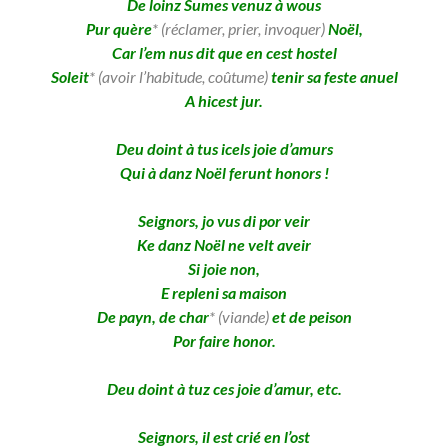
De loinz Sumes venuz à wous
Pur quère
* (réclamer, prier, invoquer)
Noël,
Car l’em nus dit que en cest hostel
Soleit
* (avoir l’habitude, coûtume)
tenir sa feste anuel
A hicest jur.
Deu doint à tus icels joie d’amurs
Qui à danz Noël ferunt honors !
Seignors, jo vus di por veir
Ke danz Noël ne velt aveir
Si joie non,
E repleni sa maison
De payn, de char
* (viande)
et de peison
Por faire honor.
Deu doint à tuz ces joie d’amur, etc.
Seignors, il est crié en l’ost