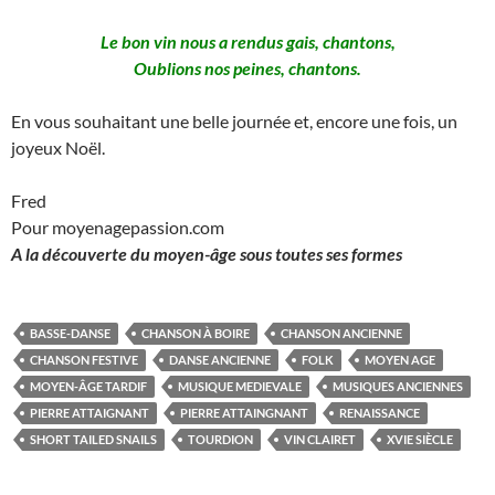
Le bon vin nous a rendus gais, chantons,
Oublions nos peines, chantons.
En vous souhaitant une belle journée et, encore une fois, un
joyeux Noël.
Fred
Pour moyenagepassion.com
A la découverte du moyen-âge sous toutes ses formes
BASSE-DANSE
CHANSON À BOIRE
CHANSON ANCIENNE
CHANSON FESTIVE
DANSE ANCIENNE
FOLK
MOYEN AGE
MOYEN-ÂGE TARDIF
MUSIQUE MEDIEVALE
MUSIQUES ANCIENNES
PIERRE ATTAIGNANT
PIERRE ATTAINGNANT
RENAISSANCE
SHORT TAILED SNAILS
TOURDION
VIN CLAIRET
XVIE SIÈCLE