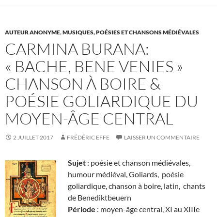
AUTEUR ANONYME
,
MUSIQUES, POÉSIES ET CHANSONS MÉDIÉVALES
CARMINA BURANA:
« BACHE, BENE VENIES »
CHANSON À BOIRE &
POÉSIE GOLIARDIQUE DU
MOYEN-ÂGE CENTRAL
2 JUILLET 2017
FRÉDÉRIC EFFE
LAISSER UN COMMENTAIRE
Sujet
: poésie et chanson médiévales,
humour médiéval, Goliards, poésie
goliardique, chanson à boire, latin, chants
de Benediktbeuern
Période
: moyen-âge central, XI au XIIIe