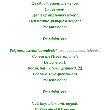
Qe cil qui despent bien e tost
E largement,
E fet les granz honors sovent,
Deu li duble quanque il despent
Por faire honor.
Deu doint, etc.
Seignors, escriez les malveis*
(les mauvais, les méchants)
,
Car vus me l’troverez jameis
De bone part.
Botun, batun, ferun gruinard,
(1)
Car tos dis a le quer cuuard
Por feire honor.
Deu doint, etc.
Noël beyt bien le vin engleis,
E li Gascoin et li Franceys