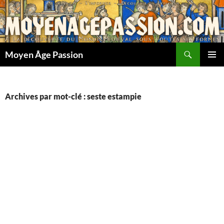
Aller
au
contenu
Recherche
Moyen Âge Passion
MENU
PRINCI
Archives par mot-clé : seste estampie