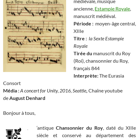
médiévale, musique
ancienne,
Estampie Royale
,
manuscrit médiéval.
Période :
moyen-âge central,
XIIIe
Titre :
la Sexte Estampie
Royale
Tirée du
m
anuscrit du Roy
(Roi), chansonnier du Roy,
français 844
Interprète:
The Eurasia
Consort
Média :
A concert for Unity, 2016, Seattle
,
Chaîne youtube
de
August Denhard
Bonjour à tous,
‘antique
Chansonnier du Roy
, daté du XIIIe
siècle et conservé au département des