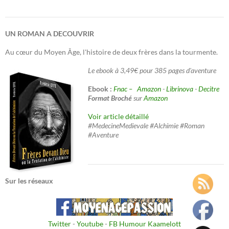
UN ROMAN A DECOUVRIR
Au cœur du Moyen Âge, l'histoire de deux frères dans la tourmente.
Le ebook à 3,49€ pour 385 pages d'aventure
Ebook :
Fnac –
Amazon
-
Librinova
-
Decitre
Format Broché
sur
Amazon
Voir article détaillé
#MedecineMedievale #Alchimie #Roman
#Aventure
Sur les réseaux
Twitter
-
Youtube
-
FB Humour Kaamelott