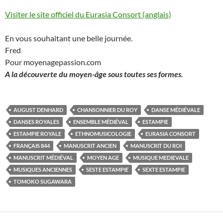
Visiter le site officiel du Eurasia Consort (anglais)
En vous souhaitant une belle journée.
Fred
Pour moyenagepassion.com
A la découverte du moyen-âge sous toutes ses formes.
AUGUST DENHARD
CHANSONNIER DU ROY
DANSE MÉDIÉVALE
DANSES ROYALES
ENSEMBLE MÉDIÉVAL
ESTAMPIE
ESTAMPIE ROYALE
ETHNOMUSICOLOGIE
EURASIA CONSORT
FRANÇAIS 844
MANUSCRIT ANCIEN
MANUSCRIT DU ROI
MANUSCRIT MÉDIÉVAL
MOYEN AGE
MUSIQUE MEDIEVALE
MUSIQUES ANCIENNES
SESTE ESTAMPIE
SEXTE ESTAMPIE
TOMOKO SUGAWARA