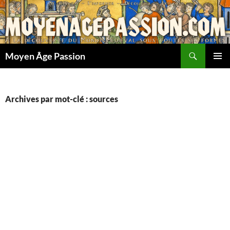
Aller
au
contenu
Recherche
Moyen Âge Passion
MENU
PRINCI
Archives par mot-clé : sources