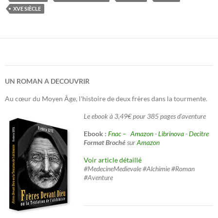
XVE SIÈCLE
UN ROMAN A DECOUVRIR
Au cœur du Moyen Âge, l'histoire de deux frères dans la tourmente.
Le ebook à 3,49€ pour 385 pages d'aventure
Ebook :
Fnac –
Amazon
-
Librinova
-
Decitre
Format Broché
sur
Amazon
Voir article détaillé
#MedecineMedievale #Alchimie #Roman
#Aventure