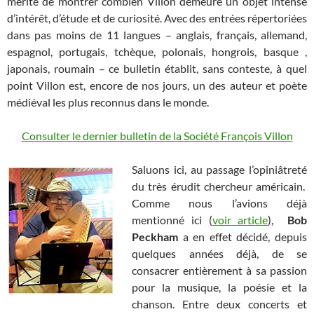
mérite de montrer combien Villon demeure un objet intense
d’intérêt, d’étude et de curiosité. Avec des entrées répertoriées
dans pas moins de 11 langues – anglais, français, allemand,
espagnol, portugais, tchèque, polonais, hongrois, basque ,
japonais, roumain – ce bulletin établit, sans conteste, à quel
point Villon est, encore de nos jours, un des auteur et poète
médiéval les plus reconnus dans le monde.
Consulter le dernier bulletin de la Société François Villon
Saluons ici, au passage l’opiniâtreté
du très érudit chercheur américain.
Comme nous l’avions déjà
mentionné ici (
voir article
),
Bob
Peckham
a en effet décidé, depuis
quelques années déjà, de se
consacrer entièrement à sa passion
pour la musique, la poésie et la
chanson. Entre deux concerts et