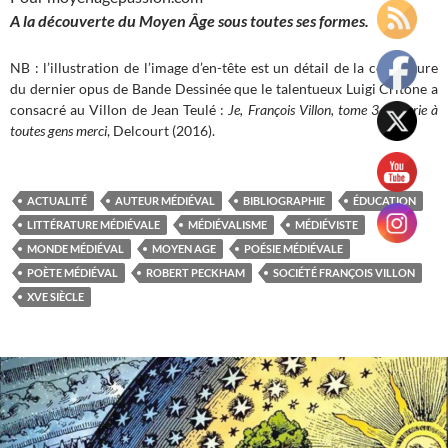
A la découverte du Moyen Âge sous toutes ses formes.
NB : l’illustration de l’image d’en-tête est un détail de la couverture
du dernier opus de Bande Dessinée que le talentueux Luigi Critone a
consacré au Villon de Jean Teulé :
Je, François Villon, tome 3 : Je crie à
toutes gens merci
, Delcourt (2016).
ACTUALITÉ
AUTEUR MÉDIÉVAL
BIBLIOGRAPHIE
ÉDUCATION
LITTÉRATURE MÉDIÉVALE
MÉDIÉVALISME
MÉDIÉVISTE
MONDE MÉDIÉVAL
MOYEN AGE
POÉSIE MÉDIÉVALE
POÈTE MÉDIÉVAL
ROBERT PECKHAM
SOCIÉTÉ FRANÇOIS VILLON
XVE SIÈCLE