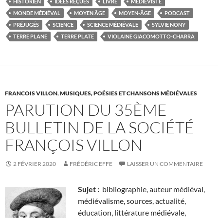
HISTORIEN
IDÉES REÇUES
LIVRE
MÉDIÉVISTE
MONDE MÉDIÉVAL
MOYEN ÂGE
MOYEN-ÂGE
PODCAST
PRÉJUGÉS
SCIENCE
SCIENCE MÉDIÉVALE
SYLVIE NONY
TERRE PLANE
TERRE PLATE
VIOLAINE GIACOMOTTO-CHARRA
FRANCOIS VILLON
,
MUSIQUES, POÉSIES ET CHANSONS MÉDIÉVALES
PARUTION DU 35ÈME
BULLETIN DE LA SOCIÉTÉ
FRANÇOIS VILLON
2 FÉVRIER 2020
FRÉDÉRIC EFFE
LAISSER UN COMMENTAIRE
Sujet :
bibliographie, auteur médiéval,
médiévalisme, sources, actualité,
éducation, littérature médiévale,