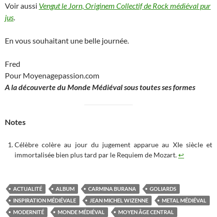
Voir aussi
Vengut le Jorn, Originem Collectif de Rock médiéval pur
jus
.
En vous souhaitant une belle journée.
Fred
Pour Moyenagepassion.com
A la découverte du Monde Médiéval sous toutes ses formes
Notes
Célèbre colère au jour du jugement apparue au XIe siècle et
immortalisée bien plus tard par le Requiem de Mozart.
↩︎
ACTUALITÉ
ALBUM
CARMINA BURANA
GOLIARDS
INSPIRATION MÉDIÉVALE
JEAN MICHEL WIZENNE
METAL MÉDIÉVAL
MODERNITÉ
MONDE MÉDIÉVAL
MOYEN ÂGE CENTRAL