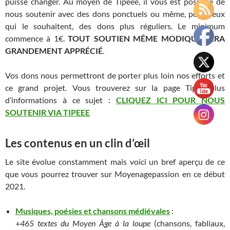
puisse changer. Au moyen de Tipeee, il vous est possible de
nous soutenir avec des dons ponctuels ou même, pour ceux
qui le souhaitent, des dons plus réguliers. Le minimum
commence à 1€.
TOUT SOUTIEN MÊME MODIQUE SERA
GRANDEMENT APPRÉCIÉ
.
Vos dons nous permettront de porter plus loin nos efforts et
ce grand projet. Vous trouverez sur la page Tipee plus
d’informations à ce sujet :
CLIQUEZ ICI POUR NOUS
SOUTENIR VIA TIPEEE
Les contenus en un clin d’œil
Le site évolue constamment mais voici un bref aperçu de ce
que vous pourrez trouver sur Moyenagepassion en ce début
2021.
Musiques, poésies et chansons médiévales
:
+
465 textes du Moyen Âge à la loupe
(chansons, fabliaux,