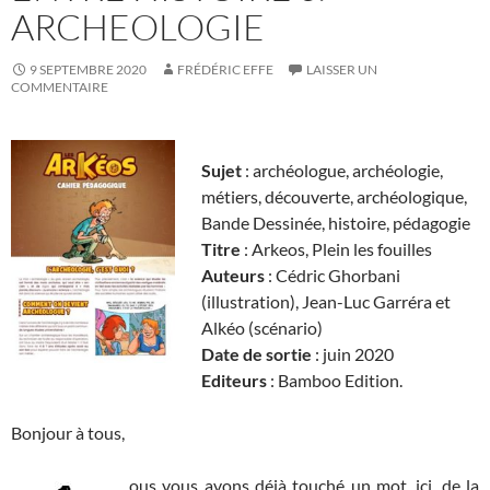
ARCHEOLOGIE
9 SEPTEMBRE 2020
FRÉDÉRIC EFFE
LAISSER UN
COMMENTAIRE
Sujet
: archéologue, archéologie,
métiers, découverte, archéologique,
Bande Dessinée, histoire, pédagogie
Titre
: Arkeos, Plein les fouilles
Auteurs
: Cédric Ghorbani
(illustration), Jean-Luc Garréra et
Alkéo (scénario)
Date de sortie
: juin 2020
Editeurs
: Bamboo Edition.
Bonjour à tous,
ous vous avons déjà touché un mot, ici, de la