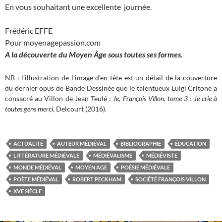
En vous souhaitant une excellente journée.
Frédéric EFFE
Pour moyenagepassion.com
A la découverte du Moyen Âge sous toutes ses formes.
NB : l’illustration de l’image d’en-tête est un détail de la couverture
du dernier opus de Bande Dessinée que le talentueux Luigi Critone a
consacré au Villon de Jean Teulé :
Je, François Villon, tome 3 : Je crie à
toutes gens merci
, Delcourt (2016).
ACTUALITÉ
AUTEUR MÉDIÉVAL
BIBLIOGRAPHIE
ÉDUCATION
LITTÉRATURE MÉDIÉVALE
MÉDIÉVALISME
MÉDIÉVISTE
MONDE MÉDIÉVAL
MOYEN AGE
POÉSIE MÉDIÉVALE
POÈTE MÉDIÉVAL
ROBERT PECKHAM
SOCIÉTÉ FRANÇOIS VILLON
XVE SIÈCLE