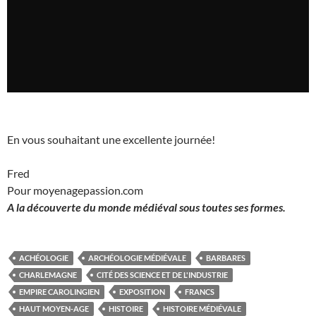
En vous souhaitant une excellente journée!
Fred
Pour moyenagepassion.com
A la découverte du monde médiéval sous toutes ses formes.
ACHÉOLOGIE
ARCHÉOLOGIE MÉDIÉVALE
BARBARES
CHARLEMAGNE
CITÉ DES SCIENCE ET DE L'INDUSTRIE
EMPIRE CAROLINGIEN
EXPOSITION
FRANCS
HAUT MOYEN-AGE
HISTOIRE
HISTOIRE MÉDIÉVALE