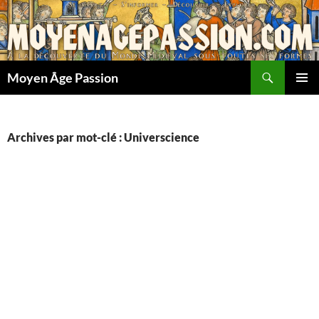
Aller
au
contenu
Recherche
Moyen Âge Passion
MENU
PRINCI
Archives par mot-clé : Universcience