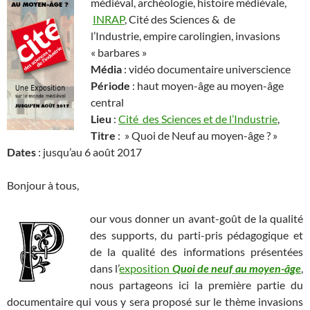
médiéval, archéologie, histoire médiévale,
INRAP
, Cité des Sciences & de
l’Industrie, empire carolingien, invasions
« barbares »
Média
: vidéo documentaire universcience
Période
: haut moyen-âge au moyen-âge
central
Lieu
:
Cité des Sciences et de l’Industrie
,
Titre
: » Quoi de Neuf au moyen-âge ? »
Dates
: jusqu’au 6 août 2017
Bonjour à tous,
our vous donner un avant-goût de la qualité
des supports, du parti-pris pédagogique et
de la qualité des informations présentées
dans l’
exposition
Quoi de neuf au moyen-âge
,
nous partageons ici la première partie du
documentaire qui vous y sera proposé sur le thème invasions