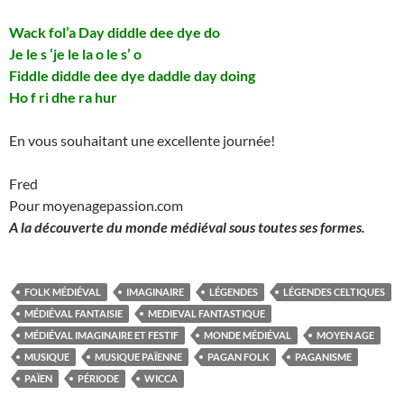
Wack fol’a Day diddle dee dye do
Je le s ‘je le la o le s’ o
Fiddle diddle dee dye daddle day doing
Ho f ri dhe ra hur
En vous souhaitant une excellente journée!
Fred
Pour moyenagepassion.com
A la découverte du monde médiéval sous toutes ses formes.
FOLK MÉDIÉVAL
IMAGINAIRE
LÉGENDES
LÉGENDES CELTIQUES
MÉDIÉVAL FANTAISIE
MEDIEVAL FANTASTIQUE
MÉDIÉVAL IMAGINAIRE ET FESTIF
MONDE MÉDIÉVAL
MOYEN AGE
MUSIQUE
MUSIQUE PAÏENNE
PAGAN FOLK
PAGANISME
PAÏEN
PÉRIODE
WICCA