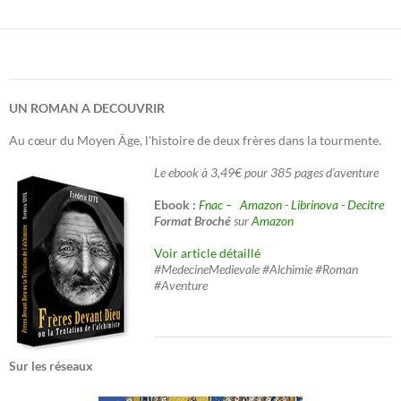
UN ROMAN A DECOUVRIR
Au cœur du Moyen Âge, l'histoire de deux frères dans la tourmente.
Le ebook à 3,49€ pour 385 pages d'aventure
Ebook :
Fnac –
Amazon
-
Librinova
-
Decitre
Format Broché
sur
Amazon
Voir article détaillé
#MedecineMedievale #Alchimie #Roman
#Aventure
Sur les réseaux