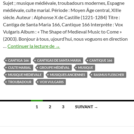
Sujet ; musique médiévale, troubadours modernes, Espagne
médiévale, culte marial. Période : Moyen Âge central, XIIIe
siècle. Auteur : Alphonse X de Castille (1221-1284) Titre :
Cantiga de Santa Maria 166, Cantique 166 Interprète : Vox
Vulgaris Album : « The Shape of Medieval Music to Come »
(2003). Bonjour à tous, ujourd’hui, nous voguons en direction
La
…
Continuer la lecture de
→
Cantiga
de
CANTIGA 166
CANTIGAS DE SANTA MARIA
CANTIQUE 166
Santa
CULTE MARIAL
GROUPE MÉDIÉVAL
MUSIQUE
Maria
MUSIQUE MEDIEVALE
MUSIQUES ANCIENNES
RASMUS FLEISCHER
166
TROUBADOUR
VOX VULGARIS
par
Vox
Vulgaris
Navigation
1
2
3
SUIVANT →
des
articles