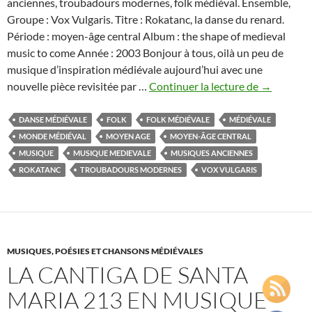
anciennes, troubadours modernes, folk médiéval. Ensemble,
Groupe : Vox Vulgaris. Titre : Rokatanc, la danse du renard.
Période : moyen-âge central Album : the shape of medieval
music to come Année : 2003 Bonjour à tous, oilà un peu de
musique d’inspiration médiévale aujourd’hui avec une
Rokatanc,
nouvelle pièce revisitée par …
Continuer la lecture de
→
musique
traditionne
DANSE MÉDIÉVALE
FOLK
FOLK MÉDIÉVALE
MÉDIÉVALE
hongroise
MONDE MÉDIÉVAL
MOYEN AGE
MOYEN-ÂGE CENTRAL
à
MUSIQUE
MUSIQUE MEDIEVALE
MUSIQUES ANCIENNES
la
ROKATANC
TROUBADOURS MODERNES
VOX VULGARIS
façon
de
Vox
Vulgaris
MUSIQUES, POÉSIES ET CHANSONS MÉDIÉVALES
LA CANTIGA DE SANTA
MARIA 213 EN MUSIQUE