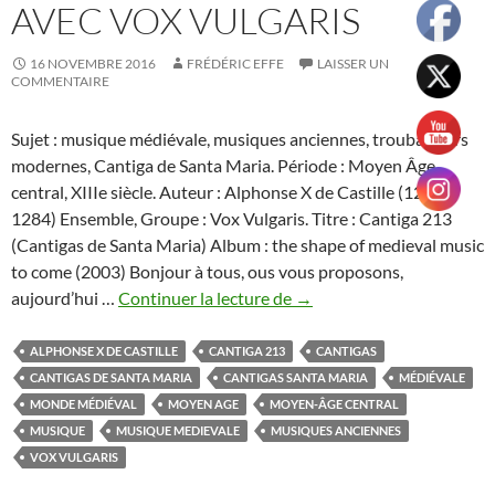
AVEC VOX VULGARIS
16 NOVEMBRE 2016
FRÉDÉRIC EFFE
LAISSER UN
COMMENTAIRE
Sujet : musique médiévale, musiques anciennes, troubadours
modernes, Cantiga de Santa Maria. Période : Moyen Âge
central, XIIIe siècle. Auteur : Alphonse X de Castille (1221-
1284) Ensemble, Groupe : Vox Vulgaris. Titre : Cantiga 213
(Cantigas de Santa Maria) Album : the shape of medieval music
to come (2003) Bonjour à tous, ous vous proposons,
La
aujourd’hui …
Continuer la lecture de
→
Cantiga
de
ALPHONSE X DE CASTILLE
CANTIGA 213
CANTIGAS
Santa
CANTIGAS DE SANTA MARIA
CANTIGAS SANTA MARIA
MÉDIÉVALE
Maria
MONDE MÉDIÉVAL
MOYEN AGE
MOYEN-ÂGE CENTRAL
213
MUSIQUE
MUSIQUE MEDIEVALE
MUSIQUES ANCIENNES
en
VOX VULGARIS
musique