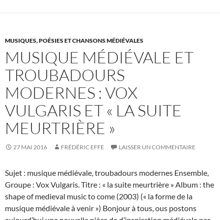
avec
Vox
Vulgaris
MUSIQUES, POÉSIES ET CHANSONS MÉDIÉVALES
MUSIQUE MÉDIÉVALE ET
TROUBADOURS
MODERNES : VOX
VULGARIS ET « LA SUITE
MEURTRIÈRE »
27 MAI 2016
FRÉDÉRIC EFFE
LAISSER UN COMMENTAIRE
Sujet : musique médiévale, troubadours modernes Ensemble,
Groupe : Vox Vulgaris. Titre : « la suite meurtrière » Album : the
shape of medieval music to come (2003) (« la forme de la
musique médiévale à venir ») Bonjour à tous, ous postons
aujourd’hui une nouvelle pièce de d’inspiration médiévale par