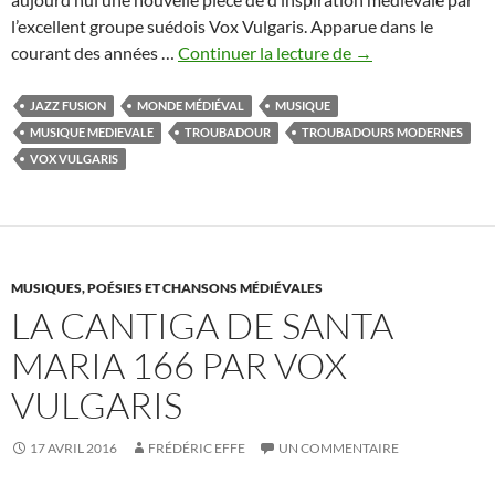
l’excellent groupe suédois Vox Vulgaris. Apparue dans le
Musique
courant des années …
Continuer la lecture de
→
médiévale
et
JAZZ FUSION
MONDE MÉDIÉVAL
MUSIQUE
troubadours
MUSIQUE MEDIEVALE
TROUBADOUR
TROUBADOURS MODERNES
modernes
VOX VULGARIS
:
Vox
Vulgaris
et
MUSIQUES, POÉSIES ET CHANSONS MÉDIÉVALES
« la
LA CANTIGA DE SANTA
suite
meurtrière »
MARIA 166 PAR VOX
VULGARIS
17 AVRIL 2016
FRÉDÉRIC EFFE
UN COMMENTAIRE