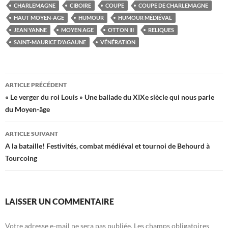
CHARLEMAGNE
CIBOIRE
COUPE
COUPE DE CHARLEMAGNE
HAUT MOYEN-AGE
HUMOUR
HUMOUR MÉDIÉVAL
JEAN YANNE
MOYEN AGE
OTTON III
RELIQUES
SAINT-MAURICE D'AGAUNE
VÉNÉRATION
Navigation
ARTICLE PRÉCÉDENT
des
« Le verger du roi Louis » Une ballade du XIXe siècle qui nous parle
du Moyen-âge
articles
ARTICLE SUIVANT
A la bataille! Festivités, combat médiéval et tournoi de Behourd à
Tourcoing
LAISSER UN COMMENTAIRE
Votre adresse e-mail ne sera pas publiée.
Les champs obligatoires