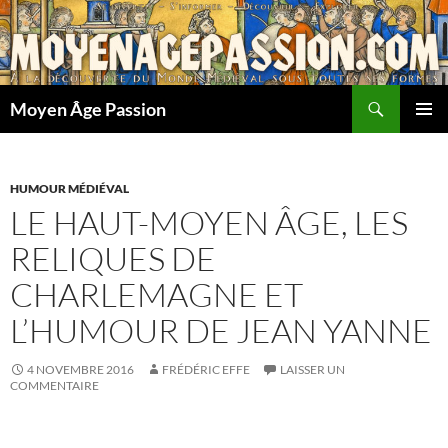
Aller
au
contenu
Recherche
Moyen Âge Passion
MENU
PRINCI
HUMOUR MÉDIÉVAL
LE HAUT-MOYEN ÂGE, LES
RELIQUES DE
CHARLEMAGNE ET
L’HUMOUR DE JEAN YANNE
4 NOVEMBRE 2016
FRÉDÉRIC EFFE
LAISSER UN
COMMENTAIRE