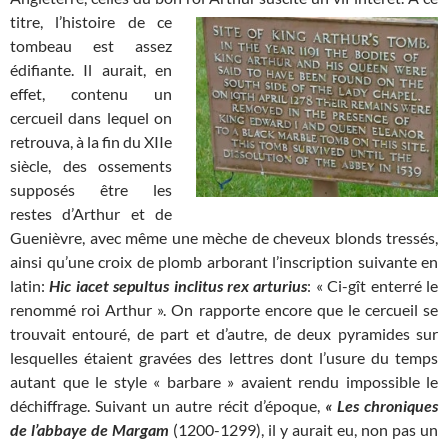
titre, l’histoire de ce
tombeau est assez
édifiante. Il aurait, en
effet, contenu un
cercueil dans lequel on
retrouva, à la fin du XIIe
siècle, des ossements
supposés être les
restes d’Arthur et de
Guenièvre, avec même une mèche de cheveux blonds tressés,
ainsi qu’une croix de plomb arborant l’inscription suivante en
latin:
Hic iacet sepultus inclitus rex arturius
: « Ci-gît enterré le
renommé roi Arthur ». On rapporte encore que le cercueil se
trouvait entouré, de part et d’autre, de deux pyramides sur
lesquelles étaient gravées des lettres dont l’usure du temps
autant que le style « barbare » avaient rendu impossible le
déchiffrage. Suivant un autre récit d’époque,
« Les chroniques
de l’abbaye de Margam
(1200-1299), il y aurait eu, non pas un