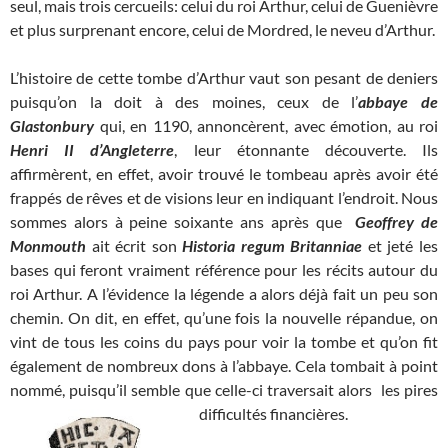
seul, mais trois cercueils: celui du roi Arthur, celui de Guenièvre
et plus surprenant encore, celui de Mordred, le neveu d’Arthur.
L’histoire de cette tombe d’Arthur vaut son pesant de deniers
puisqu’on la doit à des moines, ceux de l’
abbaye de
Glastonbury
qui, en 1190, annoncèrent, avec émotion, au roi
Henri II d’Angleterre
, leur étonnante découverte. Ils
affirmèrent, en effet, avoir trouvé le tombeau après avoir été
frappés de rêves et de visions leur en indiquant l’endroit. Nous
sommes alors à peine soixante ans après que
Geoffrey de
Monmouth
ait écrit son
Historia regum Britanniae
et jeté les
bases qui feront vraiment référence pour les récits autour du
roi Arthur. A l’évidence la légende a alors déjà fait un peu son
chemin. On dit, en effet, qu’une fois la nouvelle répandue, on
vint de tous les coins du pays pour voir la tombe et qu’on fit
également de nombreux dons à l’abbaye. Cela tombait à point
nommé, puisqu’il semble que celle-ci traversait alors les pires
difficultés financières.