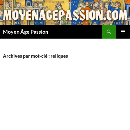
Aller
au
contenu
Recherche
Moyen Âge Passion
MENU
PRINCI
Archives par mot-clé : reliques