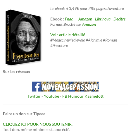
Le ebook à 3,49€ pour 385 pages d'aventure
Ebook :
Fnac –
Amazon
-
Librinova
-
Decitre
Format Broché
sur
Amazon
Voir article détaillé
#MedecineMedievale #Alchimie #Roman
#Aventure
Sur les réseaux
Twitter
-
Youtube
-
FB Humour Kaamelott
Faire un don sur Tipeee
CLIQUEZ ICI POUR NOUS SOUTENIR.
Tout don, même minime est apprécié.