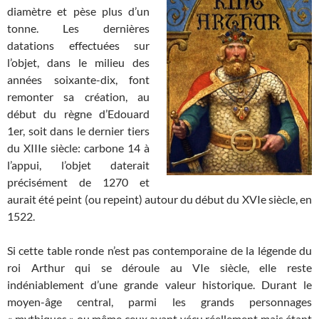
diamètre et pèse plus d’un
tonne. Les dernières
datations effectuées sur
l’objet, dans le milieu des
années soixante-dix, font
remonter sa création, au
début du règne d’Edouard
1er, soit dans le dernier tiers
du XIIIe siècle: carbone 14 à
l’appui, l’objet daterait
précisément de 1270 et
aurait été peint (ou repeint) autour du début du XVIe siècle, en
1522.
Si cette table ronde n’est pas contemporaine de la légende du
roi Arthur qui se déroule au VIe siècle, elle reste
indéniablement d’une grande valeur historique. Durant le
moyen-âge central, parmi les grands personnages
« mythiques » ou même ceux ayant vécu réellement mais étant