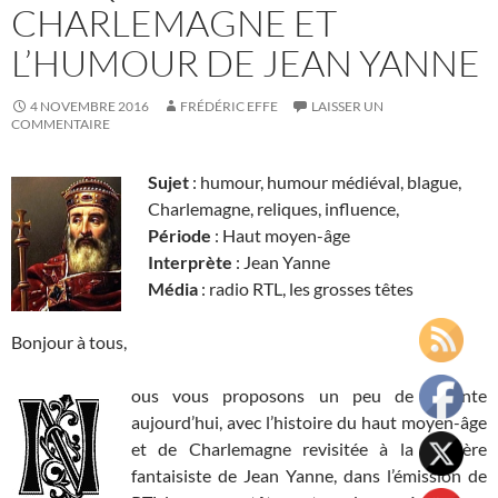
CHARLEMAGNE ET
L’HUMOUR DE JEAN YANNE
4 NOVEMBRE 2016
FRÉDÉRIC EFFE
LAISSER UN
COMMENTAIRE
Sujet
: humour, humour médiéval, blague,
Charlemagne, reliques, influence,
Période
: Haut moyen-âge
Interprète
: Jean Yanne
Média
: radio RTL, les grosses têtes
Bonjour à tous,
ous vous proposons un peu de détente
aujourd’hui, avec l’histoire du haut moyen-âge
et de Charlemagne revisitée à la manière
fantaisiste de Jean Yanne, dans l’émission de