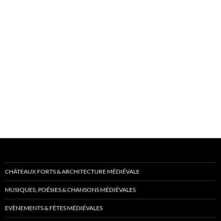
CHÂTEAUX FORTS & ARCHITECTURE MÉDIÉVALE
MUSIQUES, POÉSIES & CHANSONS MÉDIÉVALES
EVÈNEMENTS & FÊTES MÉDIÉVALES