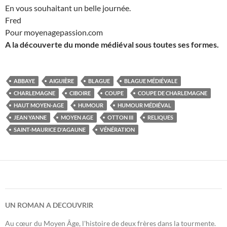
En vous souhaitant un belle journée.
Fred
Pour moyenagepassion.com
A la découverte du monde médiéval sous toutes ses formes.
ABBAYE
AIGUIÈRE
BLAGUE
BLAGUE MÉDIÉVALE
CHARLEMAGNE
CIBOIRE
COUPE
COUPE DE CHARLEMAGNE
HAUT MOYEN-AGE
HUMOUR
HUMOUR MÉDIÉVAL
JEAN YANNE
MOYEN AGE
OTTON III
RELIQUES
SAINT-MAURICE D'AGAUNE
VÉNÉRATION
UN ROMAN A DECOUVRIR
Au cœur du Moyen Âge, l'histoire de deux frères dans la tourmente.