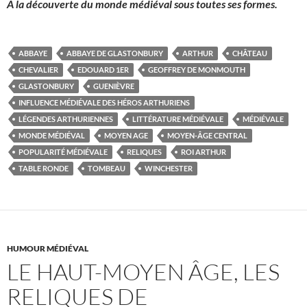
A la découverte du monde médiéval sous toutes ses formes.
ABBAYE
ABBAYE DE GLASTONBURY
ARTHUR
CHÂTEAU
CHEVALIER
EDOUARD 1ER
GEOFFREY DE MONMOUTH
GLASTONBURY
GUENIÈVRE
INFLUENCE MÉDIÉVALE DES HÉROS ARTHURIENS
LÉGENDES ARTHURIENNES
LITTÉRATURE MÉDIÉVALE
MÉDIÉVALE
MONDE MÉDIÉVAL
MOYEN AGE
MOYEN-ÂGE CENTRAL
POPULARITÉ MÉDIÉVALE
RELIQUES
ROI ARTHUR
TABLE RONDE
TOMBEAU
WINCHESTER
HUMOUR MÉDIÉVAL
LE HAUT-MOYEN ÂGE, LES
RELIQUES DE