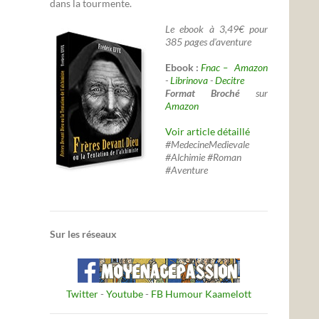
dans la tourmente.
Le ebook à 3,49€ pour
385 pages d'aventure
Ebook :
Fnac –
Amazon
-
Librinova
-
Decitre
Format Broché
sur
Amazon
Voir article détaillé
#MedecineMedievale
#Alchimie #Roman
#Aventure
Sur les réseaux
Twitter
-
Youtube
-
FB Humour Kaamelott