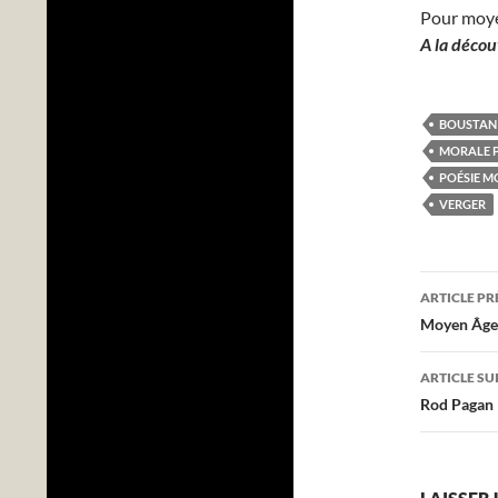
Pour moy
A la décou
BOUSTAN
MORALE P
POÉSIE M
VERGER
Navig
ARTICLE P
des
Moyen Âge 
articl
ARTICLE SU
Rod Pagan F