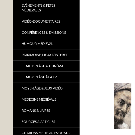
EVÈNEMENTS & FÊTES
MÉDIÉVALES
VIDÉO-DOCUMENTAIRES
CONFÉRENCES & ÉMISSIONS
HUMOUR MÉDIÉVAL
PATRIMOINE, LIEUX D’INTÉRÊT
LE MOYEN ÂGE AU CINÉMA
LE MOYEN ÂGE À LA TV
MOYEN ÂGE & JEUX VIDÉO
MÉDECINE MÉDIÉVALE
ROMANS & LIVRES
SOURCES & ARTICLES
CITATIONS MÉDIÉVALES OU SUR