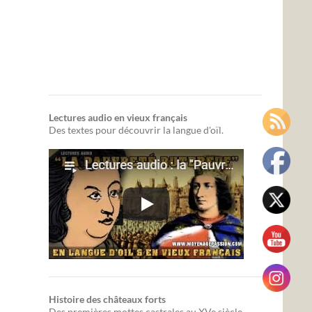
Lectures audio en vieux français
Des textes pour découvrir la langue d'oïl.
Histoire des châteaux forts
Des premières mottes castrales au XVe siècle