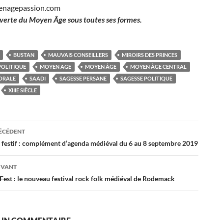
enagepassion.com
verte du Moyen Âge sous toutes ses formes.
BUSTAN
MAUVAIS CONSEILLERS
MIROIRS DES PRINCES
OLITIQUE
MOYEN AGE
MOYEN ÂGE
MOYEN ÂGE CENTRAL
ORALE
SAADI
SAGESSE PERSANE
SAGESSE POLITIQUE
XIIIE SIÈCLE
ation
RÉCÉDENT
festif : complément d’agenda médiéval du 6 au 8 septembre 2019
es
IVANT
est : le nouveau festival rock folk médiéval de Rodemack