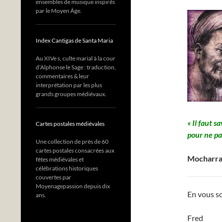
ensembles de musique inspirés
par le Moyen Âge.
Index Cantigas de Santa Maria
Au XIVe s, culte marial à la cour
d’Alphonse le Sage : traduction,
commentaires & leur
interprétation par les plus
grands groupes médiévaux.
« Il faut s
Cartes postales médiévales
pour ne pa
Une collection de près de 60
cartes postales consacrées aux
Mocharra
fêtes médiévales et
célébrations historiques
couvertes par
Moyenagepassion depuis dix
En vous so
ans.
Fred