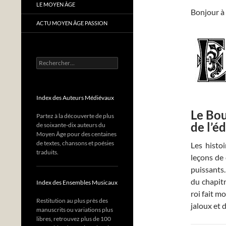
LE MOYEN ÂGE
Bonjour à 
ACTU MOYEN ÂGE PASSION
Rechercher :
Index des Auteurs Médiévaux
Le Bou
Partez à la découverte de plus
de l’é
de soixante-dix auteurs du
Moyen Âge pour des centaines
de textes, chansons et poésies
Les histo
traduits.
leçons de
puissants.
du chapitr
Index des Ensembles Musicaux
roi fait m
Restitution au plus près des
jaloux et 
manuscrits ou variations plus
libres, retrouvez plus de 100