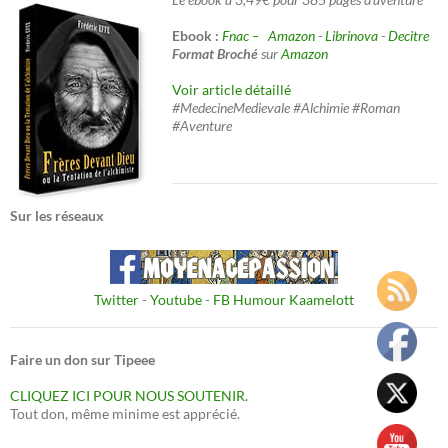
Ebook :
Fnac –
Amazon
-
Librinova
-
Decitre
Format Broché
sur
Amazon
Voir article détaillé
#MedecineMedievale #Alchimie #Roman
#Aventure
Sur les réseaux
Twitter
-
Youtube
-
FB Humour Kaamelott
Faire un don sur Tipeee
CLIQUEZ ICI POUR NOUS SOUTENIR.
Tout don, même minime est apprécié.