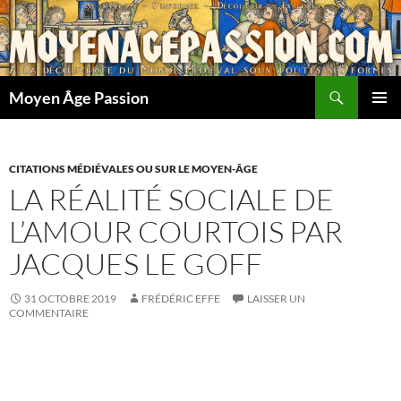
Aller
au
contenu
Recherche
Moyen Âge Passion
MENU
PRINCI
CITATIONS MÉDIÉVALES OU SUR LE MOYEN-ÂGE
LA RÉALITÉ SOCIALE DE
L’AMOUR COURTOIS PAR
JACQUES LE GOFF
31 OCTOBRE 2019
FRÉDÉRIC EFFE
LAISSER UN
COMMENTAIRE