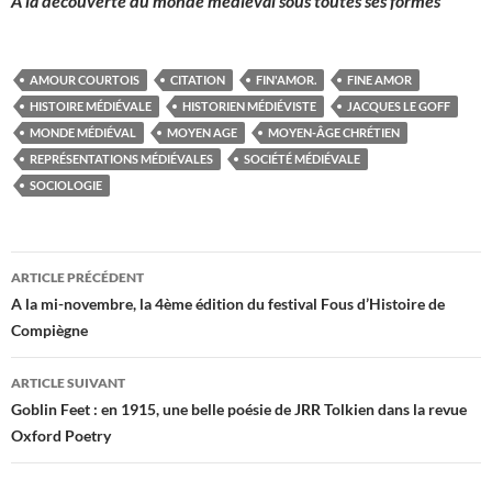
A la découverte du monde médiéval sous toutes ses formes
AMOUR COURTOIS
CITATION
FIN'AMOR.
FINE AMOR
HISTOIRE MÉDIÉVALE
HISTORIEN MÉDIÉVISTE
JACQUES LE GOFF
MONDE MÉDIÉVAL
MOYEN AGE
MOYEN-ÂGE CHRÉTIEN
REPRÉSENTATIONS MÉDIÉVALES
SOCIÉTÉ MÉDIÉVALE
SOCIOLOGIE
Navigation
ARTICLE PRÉCÉDENT
des
A la mi-novembre, la 4ème édition du festival Fous d’Histoire de
Compiègne
articles
ARTICLE SUIVANT
Goblin Feet : en 1915, une belle poésie de JRR Tolkien dans la revue
Oxford Poetry