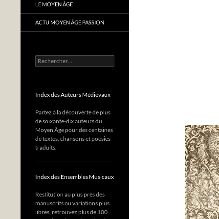
LE MOYEN ÂGE
ACTU MOYEN ÂGE PASSION
Rechercher :
Index des Auteurs Médiévaux
Partez à la découverte de plus
de soixante-dix auteurs du
Moyen Âge pour des centaines
de textes, chansons et poésies
traduits.
Index des Ensembles Musicaux
Restitution au plus près des
manuscrits ou variations plus
libres, retrouvez plus de 100