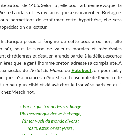
rite autour de 1485. Selon lui, elle pourrait même évoquer la
ierre Landais et les divisions qui s’ensuivirent en Bretagne.
ous permettant de confirmer cette hypothèse, elle sera
’appréciation du lecteur.
historique précis à l’origine de cette poésie ou non, elle
en sûr, sous le signe de valeurs morales et médiévales
t chrétiennes et c’est, en grande partie, à la déliquescence
rnières que le gentilhomme breton adresse sa complainte. A
eux siècles de
L’Estat du Monde
de
Rutebeuf
, on pourrait y
elques résonnances même si, sur l’ensemble de l’exercice, le
 un peu plus ciblé et délayé chez le trouvère parisien qu’il
ci, chez Meschinot.
« Por ce que li mondes se change
Plus sovent que denier à change,
Rimer vueil du monde divers :
Toz fu estés, or est yvers ;