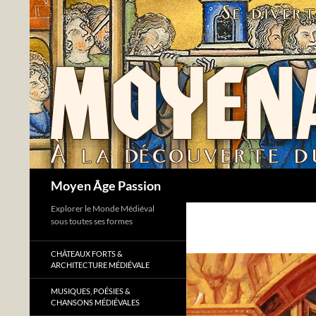
Aller
au
contenu
Recherche
Moyen Âge Passion
Explorer le Monde Médiéval
sous toutes ses formes
CHÂTEAUX FORTS &
ARCHITECTURE MÉDIÉVALE
MUSIQUES, POÉSIES &
CHANSONS MÉDIÉVALES