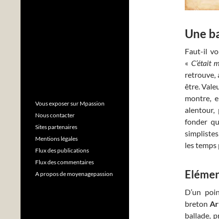
Une ba
Faut-il vo
«
C’était 
retrouve,
être. Vale
montre, e
Vous exposer sur Mpassion
alentour,
Nous contacter
fonder qu
Sites partenaires
simplistes
Mentions légales
les temps 
Flux des publications
Flux des commentaires
Elémen
A propos de moyenagepassion
D’un poin
breton
Ar
ballade, 