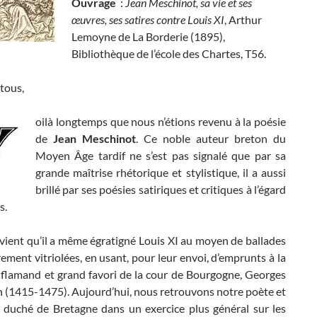
Ouvrage
:
Jean Meschinot, sa vie et ses
œuvres, ses satires contre Louis XI
, Arthur
Lemoyne de La Borderie (1895),
Bibliothèque de l’école des Chartes, T56.
tous,
oilà longtemps que nous n’étions revenu à la poésie
de
Jean Meschinot
. Ce noble auteur breton du
Moyen Âge tardif ne s’est pas signalé que par sa
grande maîtrise rhétorique et stylistique, il a aussi
brillé par ses poésies satiriques et critiques à l’égard
s.
vient qu’il a même égratigné Louis XI au moyen de ballades
rement vitriolées, en usant, pour leur envoi, d’emprunts à la
 flamand et grand favori de la cour de Bourgogne, Georges
n (1415-1475). Aujourd’hui, nous retrouvons notre poète et
 duché de Bretagne dans un exercice plus général sur les