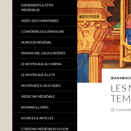
EVÈNEMENTS & FÊTES
MÉDIÉVALES
VIDÉO-DOCUMENTAIRES
CONFÉRENCES & ÉMISSIONS
HUMOUR MÉDIÉVAL
PATRIMOINE, LIEUX D’INTÉRÊT
LE MOYEN ÂGE AU CINÉMA
LE MOYEN ÂGE À LA TV
JEAN MESC
LES
MOYEN ÂGE & JEUX VIDÉO
TEM
MÉDECINE MÉDIÉVALE
ROMANS & LIVRES
9 JANVIE
SOURCES & ARTICLES
CITATIONS MÉDIÉVALES OU SUR