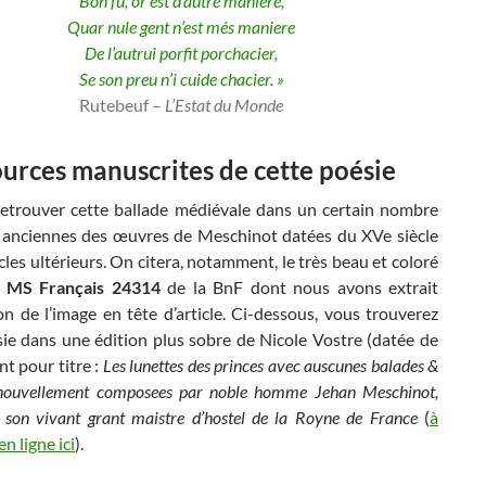
Bon fu, or est d’autre maniere,
Quar nule gent n’est més maniere
De l’autrui porfit porchacier,
Se son preu n’i cuide chacier. »
Rutebeuf –
L’Estat du Monde
urces manuscrites de cette poésie
etrouver cette ballade médiévale dans un certain nombre
s anciennes des œuvres de Meschinot datées du XVe siècle
cles ultérieurs. On citera, notamment, le très beau et coloré
t
MS Français 24314
de la BnF dont nous avons extrait
tion de l’image en tête d’article. Ci-dessous, vous trouverez
sie dans une édition plus sobre de Nicole Vostre (datée de
t pour titre :
Les lunettes des princes avec auscunes balades &
 nouvellement composees par noble homme Jehan Meschinot,
n son vivant grant maistre d’hostel de la Royne de France
(
à
n ligne ici
).