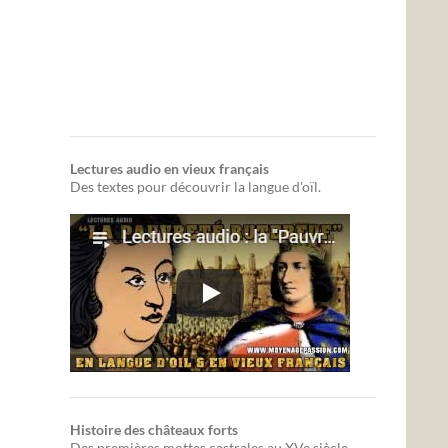
Lectures audio en vieux français
Des textes pour découvrir la langue d'oïl.
Histoire des châteaux forts
Des premières mottes castrales au XVe siècle