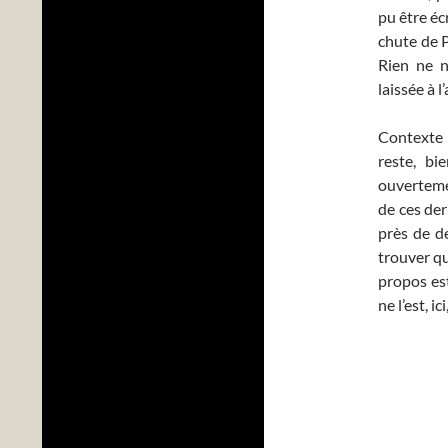
pu être éc
chute de P
Rien ne n
laissée à l
Contexte 
reste, bi
ouvertemen
de ces de
près de d
trouver qu
propos est
ne l’est, i