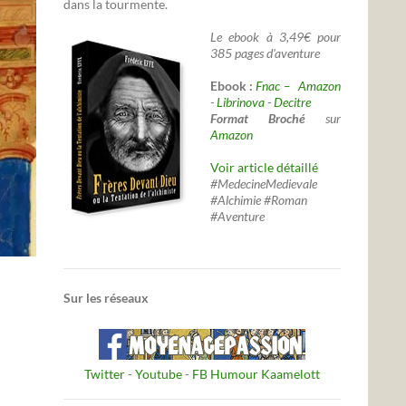
dans la tourmente.
Le ebook à 3,49€ pour
385 pages d'aventure
Ebook :
Fnac –
Amazon
-
Librinova
-
Decitre
Format Broché
sur
Amazon
Voir article détaillé
#MedecineMedievale
#Alchimie #Roman
#Aventure
Sur les réseaux
Twitter
-
Youtube
-
FB Humour Kaamelott