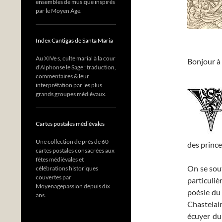
ensembles de musique inspirés
par le Moyen Âge.
Index Cantigas de Santa Maria
Au XIVe s, culte marial à la cour
Bonjour à 
d’Alphonse le Sage : traduction,
commentaires & leur
interprétation par les plus
grands groupes médiévaux.
Cartes postales médiévales
Une collection de près de 60
des prince
cartes postales consacrées aux
fêtes médiévales et
On se sou
célébrations historiques
couvertes par
particuliè
Moyenagepassion depuis dix
poésie du
ans.
Chastelai
écuyer du