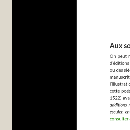
Aux so
On peut r
d’édition
ou des siè
manuscri
l’illustra
cette poé
1522) ayan
additions
escuier, e
consulter e