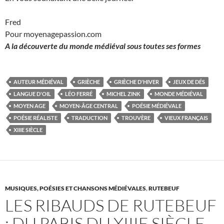
Fred
Pour moyenagepassion.com
A la découverte du monde médiéval sous toutes ses formes
AUTEUR MÉDIÉVAL
GRIÈCHE
GRIÈCHE D'HIVER
JEUX DE DÉS
LANGUE D'OIL
LÉO FERRÉ
MICHEL ZINK
MONDE MÉDIÉVAL
MOYEN AGE
MOYEN-ÂGE CENTRAL
POÉSIE MÉDIÉVALE
POÉSIE RÉALISTE
TRADUCTION
TROUVÈRE
VIEUX FRANÇAIS
XIIIE SIÈCLE
MUSIQUES, POÉSIES ET CHANSONS MÉDIÉVALES
,
RUTEBEUF
LES RIBAUDS DE RUTEBEUF
: DU PARIS DU XIIIE SIÈCLE