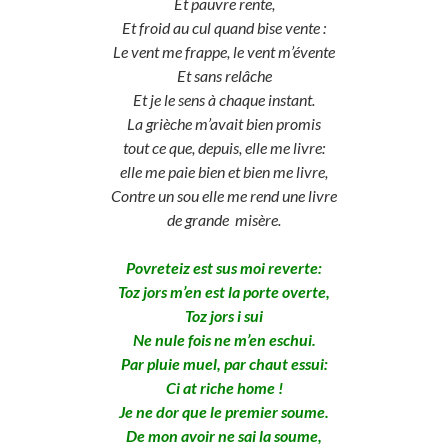
Et pauvre rente,
Et froid au cul quand bise vente :
Le vent me frappe, le vent m’évente
Et sans relâche
Et je le sens à chaque instant.
La grièche m’avait bien promis
tout ce que, depuis, elle me livre:
elle me paie bien et bien me livre,
Contre un sou elle me rend une livre
de grande misère.
Povreteiz est sus moi reverte:
Toz jors m’en est la porte overte,
Toz jors i sui
Ne nule fois ne m’en eschui.
Par pluie muel, par chaut essui:
Ci at riche home !
Je ne dor que le premier soume.
De mon avoir ne sai la soume,