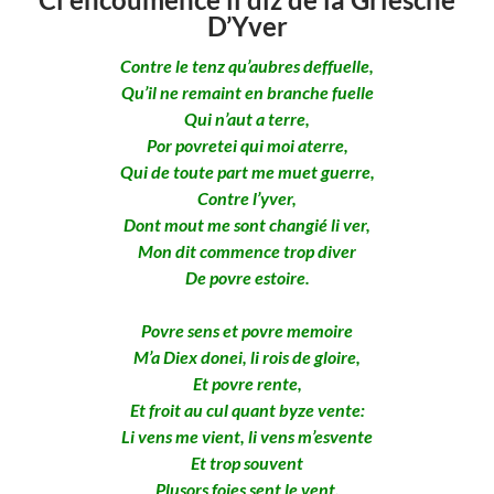
D’Yver
Contre le tenz qu’aubres deffuelle,
Qu’il ne remaint en branche fuelle
Qui n’aut a terre,
Por povretei qui moi aterre,
Qui de toute part me muet guerre,
Contre l’yver,
Dont mout me sont changié li ver,
Mon dit commence trop diver
De povre estoire.
Povre sens et povre memoire
M’a Diex donei, li rois de gloire,
Et povre rente,
Et froit au cul quant byze vente:
Li vens me vient, li vens m’esvente
Et trop souvent
Plusors foies sent le vent.