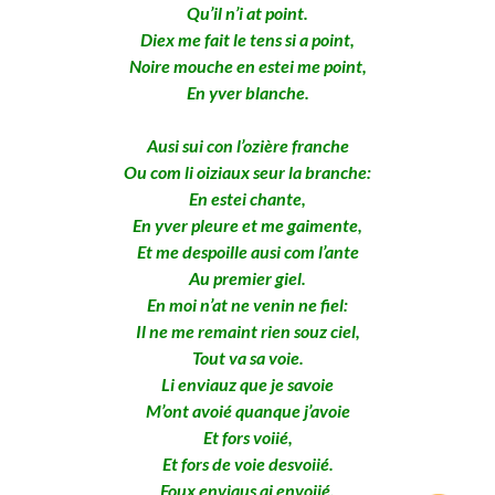
Qu’il n’i at point.
Diex me fait le tens si a point,
Noire mouche en estei me point,
En yver blanche.
Ausi sui con l’ozière franche
Ou com li oiziaux seur la branche:
En estei chante,
En yver pleure et me gaimente,
Et me despoille ausi com l’ante
Au premier giel.
En moi n’at ne venin ne fiel:
Il ne me remaint rien souz ciel,
Tout va sa voie.
Li enviauz que je savoie
M’ont avoié quanque j’avoie
Et fors voiié,
Et fors de voie desvoiié.
Foux enviaus ai envoiié,