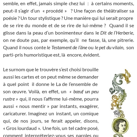
semble, en effet, jamais simple chez lui : à certains moments,
peut-il s’agir d’un « procédé » ? Une façon de théâtraliser sa
poésie ? Un tour stylistique ? Une manière qui lui serait propre
de se rire du monde et de se rire de lui-même ? Quand il se
glisse dans la peau d’un bonimenteur dans le
Dit de l’Herberie
,
on ne doute pas, par exemple, qu’il ne fasse, là, une pitrerie.
Quand il nous conte
le Testament de l’âne
ou
le pet du vilain
, son
parti-pris humoristique est, là encore, évident.
Le surnom que le trouvère s’est choisi brouille
aussi les cartes et on peut même se demander
à quel point il donne le La de l’ensemble de
son œuvre. Voilà, en effet, un
« bœuf un peu
rustre »
qui, il nous l’affirme lui-même, pourra
aussi « nous mentir » par instants, exagérer,
caricaturer. Imaginez un instant, un comique
qui, de nos jours, se ferait appeler, disons,
« Gros lourdaud ». Une fois, un tel cadre posé,
comment interpréteriez-vous ses paroles ou