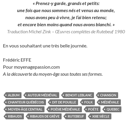
« Prenez-y garde, grands et petits:
une fois que nous sommes nés et venus au monde,
nous avons peu à vivre, je l’ai bien retenu;
et encore bien moins quand nous avons blanchi. »
Traduction Michel Zink – Œuvres complètes de
Rutebeuf 1980
En vous souhaitant une très belle journée.
Frédéric EFFE
Pour moyenagepassion.com
A la découverte du moyen-âge sous toutes ses formes
.
ALBUM
AUTEUR MÉDIÉVAL
BENOIT LEBLANC
CHANSON
CHANTEUR QUÉBÉCOIS
DIT DE POUILLE
FOLK
MÉDIÉVALE
MOYEN-ÂGE CENTRAL
POÉSIE MÉDIÉVALE
POÉTE
QUEBEC
RIBAUDS
RIBAUDS DE GRÈVE
RUTEBEUF
XIIIE SIÈCLE