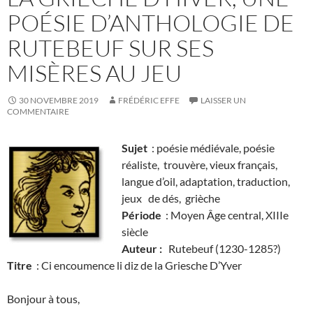
POÉSIE D’ANTHOLOGIE DE
RUTEBEUF SUR SES
MISÈRES AU JEU
30 NOVEMBRE 2019
FRÉDÉRIC EFFE
LAISSER UN
COMMENTAIRE
Sujet
: poésie médiévale, poésie
réaliste, trouvère, vieux français,
langue d’oil, adaptation, traduction,
jeux de dés, grièche
Période
: Moyen Âge central, XIIIe
siècle
Auteur :
Rutebeuf (1230-1285?)
Titre
: Ci encoumence li diz de la Griesche D’Yver
Bonjour à tous,