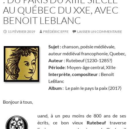
AU QUÉBEC DU XXE, AVEC
BENOIT LEBLANC
11 FÉVRIER 2019
FRÉDÉRIC EFFE
LAISSER UN COMMENTAIRE
Sujet :
chanson, poésie médiévale,
auteur médiéval francophonie, Quebec,
Auteur
: Rutebeuf (1230-1285?)
Période
: Moyen-âge central, XIIIe
Interprète
,
compositeur :
Benoît
LeBlanc
Album
: Le pain le pays la paix (2017)
Bonjour à tous,
uand, à un peu moins de 800 ans de ses
écrits, ce bon vieux
Rutebeuf
traverse