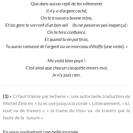
Que dans aucun repli de tes vêtements
Il n’y a d’argent caché,
On te trouvera bonne mine,
Et les gens te verront d’un bon œil (tu ne passeras pas inaperçu) :
On te fera confiance.
Et quand tu en partiras,
Tu auras ramassé de l’argent ou un morceau d’étoffe (une veste). »
Me voilà bien payé !
C’est ainsi que chacun s’acquitte envers moi,
Je n’y puis rien .
(1)
«
Ci faut traime par lecherie »: une autre belle traduction de
Michel Zink en « tu es usé jusqu’à la corde ». Littéralement, « ici,
tout va de travers », « la trame du tissu va de travers par la
faute de la luxure ».
En vous souhaitant une belle journée.