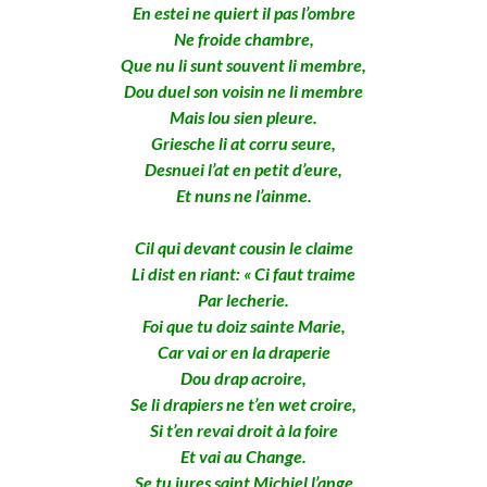
En estei ne quiert il pas l’ombre
Ne froide chambre,
Que nu li sunt souvent li membre,
Dou duel son voisin ne li membre
Mais lou sien pleure.
Griesche li at corru seure,
Desnuei l’at en petit d’eure,
Et nuns ne l’ainme.
Cil qui devant cousin le claime
Li dist en riant: « Ci faut traime
Par lecherie.
Foi que tu doiz sainte Marie,
Car vai or en la draperie
Dou drap acroire,
Se li drapiers ne t’en wet croire,
Si t’en revai droit à la foire
Et vai au Change.
Se tu jures saint Michiel l’ange