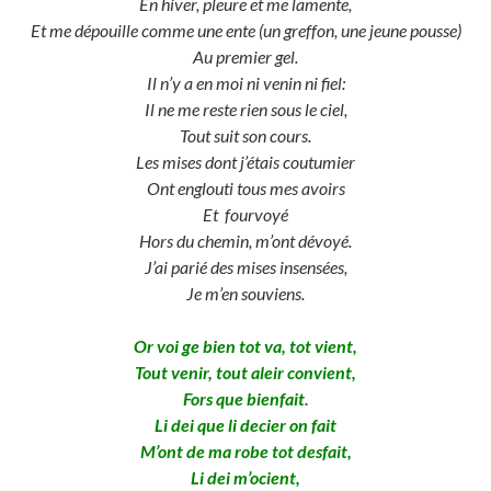
En hiver, pleure et me lamente,
Et me dépouille comme une ente (un greffon, une jeune pousse)
Au premier gel.
Il n’y a en moi ni venin ni fiel:
Il ne me reste rien sous le ciel,
Tout suit son cours.
Les mises dont j’étais coutumier
Ont englouti tous mes avoirs
Et fourvoyé
Hors du chemin, m’ont dévoyé.
J’ai parié des mises insensées,
Je m’en souviens.
Or voi ge bien tot va, tot vient,
Tout venir, tout aleir convient,
Fors que bienfait.
Li dei que li decier on fait
M’ont de ma robe tot desfait,
Li dei m’ocient,