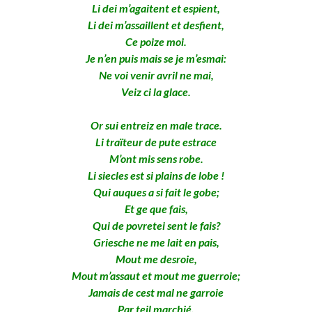
Li dei m’agaitent et espient,
Li dei m’assaillent et desfient,
Ce poize moi.
Je n’en puis mais se je m’esmai:
Ne voi venir avril ne mai,
Veiz ci la glace.
Or sui entreiz en male trace.
Li traïteur de pute estrace
M’ont mis sens robe.
Li siecles est si plains de lobe !
Qui auques a si fait le gobe;
Et ge que fais,
Qui de povretei sent le fais?
Griesche ne me lait en pais,
Mout me desroie,
Mout m’assaut et mout me guerroie;
Jamais de cest mal ne garroie
Par teil marchié.