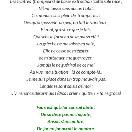
Les traîtres (trompeurs) de basse extraction (cette sale race )
M’ont laissé sans aucun habit.
Ce monde est si plein de tromperies !
Dès qu’on possède un peu, on fait le vaniteux ;
Et moi, qu’est-ce que je fais,
Qui sens le fardeau de la pauvreté ?
La grièche ne me laisse en paix,
Elle ne cesse de m’égarer,
de m’attaquer, me guerroyer ;
Jamais je ne guérirai de ce mal
Au vue ma situation
(à ce compte-là).
Je me suis placé dans un trop mauvais pas.
Les dés se sont saisis de moi :
J’y renonce désormais ! (dico : crier « quitte » – faire grâce)
Foux est qu’a lor consoil abite :
De sa dete pas ne s’aquite,
Ansois s’encombre;
De jor en jor acroit le nombre.