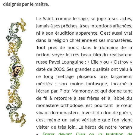
désignés par le maître.
Le Saint, comme le sage, se juge à ses actes,
jamais à ses prêches, à ses intentions affichées,
ni à son érudition apparente. C’est aussi vrai
dans la religion chrétienne et ses monastères.
Tout près de nous, dans le domaine de la
fiction, voyez le très beau film du réalisateur
russe Pavel Lounguine : « L’île » ou « Ostrov »
daté de 2006. Ses grandes qualités ont valu à
ce long métrage plusieurs prix largement
mérités ; son moine fantasque, incarné à
l’écran par Piotr Mamonov, et qui donne tant
de fil à retordre à ses frères et à l’abbé du
monastère orthodoxe, est pourtant le cœur
vivant du monastère. Investi du don de guérir,
c’est même un saint véritable que l’on vient
visiter de très loin. Le héros de notre roman
«
Frères devant Dieu ou la tentation de