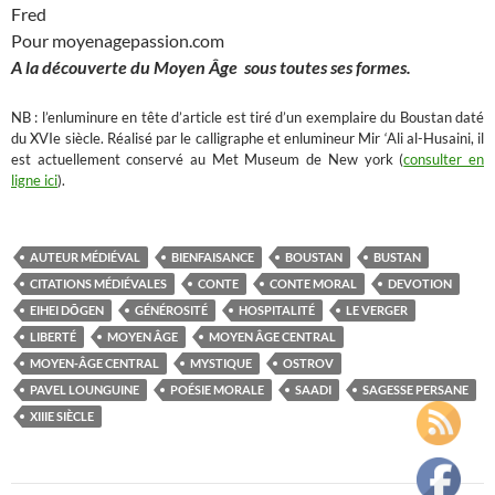
Fred
Pour moyenagepassion.com
A la découverte du Moyen Âge sous toutes ses formes.
NB : l’enluminure en tête d’article est tiré d’un exemplaire du Boustan daté
du XVIe siècle. Réalisé par le calligraphe et enlumineur Mir ‘Ali al-Husaini, il
est actuellement conservé au Met Museum de New york (
consulter en
ligne ici
).
AUTEUR MÉDIÉVAL
BIENFAISANCE
BOUSTAN
BUSTAN
CITATIONS MÉDIÉVALES
CONTE
CONTE MORAL
DEVOTION
EIHEI DŌGEN
GÉNÉROSITÉ
HOSPITALITÉ
LE VERGER
LIBERTÉ
MOYEN ÂGE
MOYEN ÂGE CENTRAL
MOYEN-ÂGE CENTRAL
MYSTIQUE
OSTROV
PAVEL LOUNGUINE
POÉSIE MORALE
SAADI
SAGESSE PERSANE
XIIIE SIÈCLE