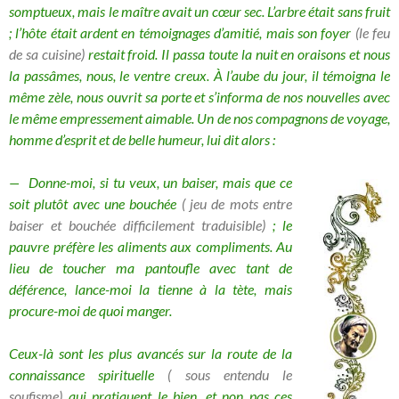
somptueux, mais le maître avait un cœur sec. L’arbre était sans fruit
; l’hôte était ardent en témoignages d’amitié, mais son foyer
(le feu
de sa cuisine)
restait froid. Il passa toute la nuit en oraisons et nous
la passâmes, nous, le ventre creux. À l’aube du jour, il témoigna le
même zèle, nous ouvrit sa porte et s’informa de nos nouvelles avec
le même empressement aimable. Un de nos compagnons de voyage,
homme d’esprit et de belle humeur, lui dit alors :
—
Donne-moi, si tu veux, un baiser, mais que ce
soit plutôt avec une bouchée
( jeu de mots entre
baiser et bouchée
difficilement traduisible
)
; le
pauvre préfère les aliments aux compliments. Au
lieu de toucher ma pantoufle avec tant de
déférence, lance-moi la tienne à la tète, mais
procure-moi de quoi manger.
Ceux-là sont les plus avancés sur la route de la
connaissance spirituelle
( sous entendu le
soufisme)
qui pratiquent le bien, et non pas ces