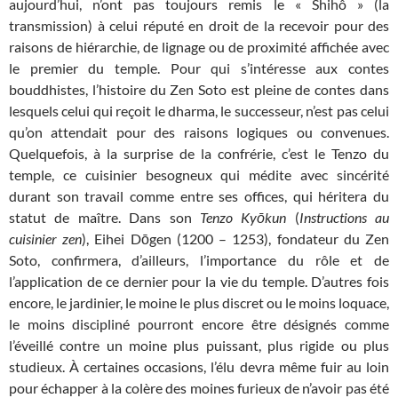
aujourd’hui, n’ont pas toujours remis le « Shihô » (la
transmission) à celui réputé en droit de la recevoir pour des
raisons de hiérarchie, de lignage ou de proximité affichée avec
le premier du temple. Pour qui s’intéresse aux contes
bouddhistes, l’histoire du Zen Soto est pleine de contes dans
lesquels celui qui reçoit le dharma, le successeur, n’est pas celui
qu’on attendait pour des raisons logiques ou convenues.
Quelquefois, à la surprise de la confrérie, c’est le Tenzo du
temple, ce cuisinier besogneux qui médite avec sincérité
durant son travail comme entre ses offices, qui héritera du
statut de maître. Dans son
Tenzo Kyōkun
(
Instructions au
cuisinier zen
), Eihei Dōgen (1200 – 1253), fondateur du Zen
Soto, confirmera, d’ailleurs, l’importance du rôle et de
l’application de ce dernier pour la vie du temple. D’autres fois
encore, le jardinier, le moine le plus discret ou le moins loquace,
le moins discipliné pourront encore être désignés comme
l’éveillé contre un moine plus puissant, plus rigide ou plus
studieux. À certaines occasions, l’élu devra même fuir au loin
pour échapper à la colère des moines furieux de n’avoir pas été