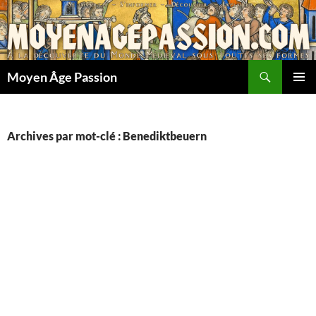
Aller
au
contenu
Recherche
Moyen Âge Passion
MENU
PRINCI
Archives par mot-clé : Benediktbeuern