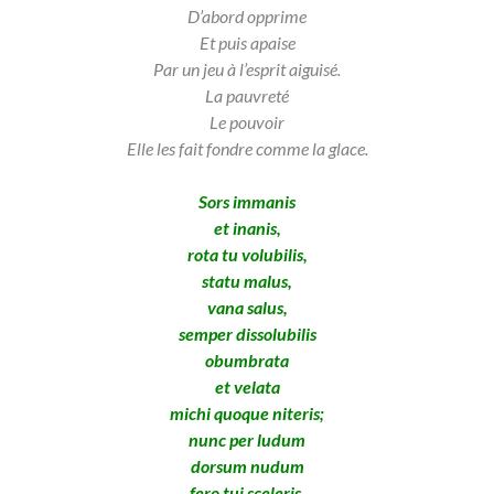
D’abord opprime
Et puis apaise
Par un jeu à l’esprit aiguisé.
La pauvreté
Le pouvoir
Elle les fait fondre comme la glace.
Sors immanis
et inanis,
rota tu volubilis,
statu malus,
vana salus,
semper dissolubilis
obumbrata
et velata
michi quoque niteris;
nunc per ludum
dorsum nudum
fero tui sceleris.