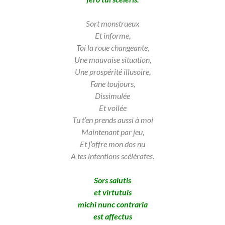
Sort monstrueux
Et informe,
Toi la roue changeante,
Une mauvaise situation,
Une prospérité illusoire,
Fane toujours,
Dissimulée
Et voilée
Tu t’en prends aussi à moi
Maintenant par jeu,
Et j’offre mon dos nu
A tes intentions scélérates.
Sors salutis
et virtutuis
michi nunc contraria
est affectus