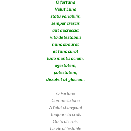
O fortuna
Velut Luna
statu variabilis,
semper crescis
aut decrescis;
vita detestabilis
nunc obdurat
et tunc curat
ludo mentis aciem,
egestatem,
potestatem,
dissolvit ut glaciem.
O Fortune
Comme la lune
A l’état changeant
Toujours tu croîs
Ou tu décrois.
La vie détestable