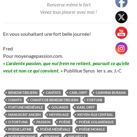
Renverse même le fort
Venez tous pleurer avec moi !
En vous souhaitant une fort belle journée!
Fred
Pour moyenagepassion.com.
« L’ardente passion, que nul frein ne retient, poursuit ce qu’elle
veut et non ce qui convient. »
Publiliue Syrus Ier s. av. J.-C
BENEDIKTBEUERN
CANTATE
CARL ORFF
CARMINA BURANA
CHANTS
CHANTS DE BENEDIKTBEUERN
FORTUNE
FORTUNE MÉDIÉVALE
GOLIARDS
KARL ORFF
MANUSCRIT ANCIEN
MOYEN AGE
MOYEN-ÂGE CENTRAL
O FORTUNA
PASSION
POÉSIE
POÉSIE GOLIARDIQUE
POÉSIE LATINE
POÉSIE MÉDIÉVALE
POÉSIE MORALE
POÉSIE PROFANE
PROFANE
XIIIE SIÈCLE