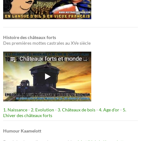
Histoire des châteaux forts
Des premières mottes castrales au XVe siècle
1. Naissance
-
2. Evolution
-
3. Châteaux de bois
-
4. Age d’or
-
5.
L’hiver des châteaux forts
Humour Kaamelott