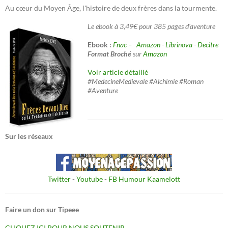
Au cœur du Moyen Âge, l'histoire de deux frères dans la tourmente.
Le ebook à 3,49€ pour 385 pages d'aventure
Ebook :
Fnac –
Amazon
-
Librinova
-
Decitre
Format Broché
sur
Amazon
Voir article détaillé
#MedecineMedievale #Alchimie #Roman
#Aventure
Sur les réseaux
Twitter
-
Youtube
-
FB Humour Kaamelott
Faire un don sur Tipeee
CLIQUEZ ICI POUR NOUS SOUTENIR.