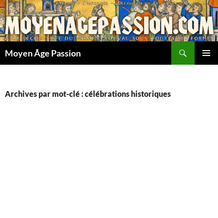
Aller
au
contenu
Recherche
Moyen Âge Passion
MENU
PRINCI
Archives par mot-clé : célébrations historiques