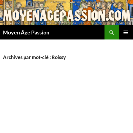
Aller
au
contenu
Recherche
Moyen Âge Passion
MENU
PRINCI
Archives par mot-clé : Roissy