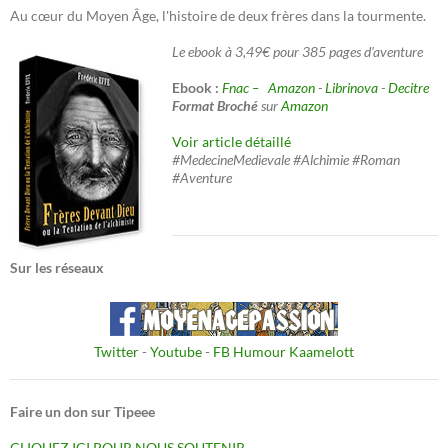
Au cœur du Moyen Âge, l'histoire de deux frères dans la tourmente.
Le ebook à 3,49€ pour 385 pages d'aventure
Ebook :
Fnac –
Amazon
-
Librinova
-
Decitre
Format Broché
sur
Amazon
Voir article détaillé
#MedecineMedievale #Alchimie #Roman
#Aventure
Sur les réseaux
Twitter
-
Youtube
-
FB Humour Kaamelott
Faire un don sur Tipeee
CLIQUEZ ICI POUR NOUS SOUTENIR.