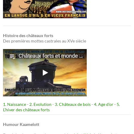
Histoire des châteaux forts
Des premières mottes castrales au XVe siècle
1. Naissance
-
2. Evolution
-
3. Châteaux de bois
-
4. Age d’or
-
5.
L’hiver des châteaux forts
Humour Kaamelott