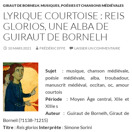
GIRAUT DE BORNELH
,
MUSIQUES, POÉSIES ET CHANSONS MÉDIÉVALES
LYRIQUE COURTOISE : REIS
GLORIOS, UNE ALBA DE
GUIRAUT DE BORNELH
10 MARS 2021
FRÉDÉRIC EFFE
LAISSER UN COMMENTAIRE
Sujet
: musique, chanson médiévale,
poésie médiévale, alba, troubadour,
manuscrit médiéval, occitan, oc, amour
courtois
Période
: Moyen Âge central, XIIe et
XIIIe s
Auteur
: Guiraut de Bornelh, Giraut de
Borneil (?1138-?1215)
Titre
:
Reis glorios
Interprète
: Simone Sorini