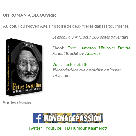
UN ROMAN A DECOUVRIR
Au cœur du Moyen Âge, l'histoire de deux frères dans la tourmente.
Le ebook à 3,49€ pour 385 pages d'aventure
Ebook :
Fnac –
Amazon
-
Librinova
-
Decitre
Format Broché
sur
Amazon
Voir article détaillé
#MedecineMedievale #Alchimie #Roman
#Aventure
Sur les réseaux
Twitter
-
Youtube
-
FB Humour Kaamelott