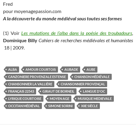
Fred
pour moyenagepassion.com
A la découverte du monde médiéval sous toutes ses formes
(1) Voir
Les mutations de l’alba dans la poésie des troubadours
,
Dominique Billy
Cahiers de recherches médiévales et humanistes
18 | 2009.
ALBA
AMOUR COURTOIS
AUBADE
AUBE
CANZONIERE PROVENZALE ESTENSE
CHANSON MÉDIÉVALE
CHANSONNIER LA VALLIÈRE
CHANSONNIER PROVENÇAL
FRANÇAIS 22543
GIRAUT DE BORNEIL
LANGUE D'OC
LYRIQUE COURTOISE
MOYEN AGE
MUSIQUE MEDIEVALE
OCCITAN MÉDIÉVAL
SIMONE SORINI
XIIE SIÈCLE