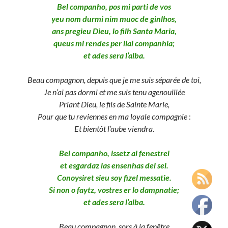
Bel companho, pos mi parti de vos
yeu nom durmi nim muoc de ginlhos,
ans pregieu Dieu, lo filh Santa Maria,
queus mi rendes per lial companhia;
et ades sera l’alba.
Beau
compagnon, depuis que je me suis séparée de toi,
Je n’ai pas dormi et me suis tenu agenouillée
Priant Dieu, le fils de Sainte Marie,
Pour que tu reviennes en ma loyale compagnie
:
Et bientôt l’aube viendra.
Bel companho, issetz al fenestrel
et esgardaz las ensenhas del sel.
Conoysiret sieu soy fizel messatie.
Si non o faytz, vostres er lo dampnatie;
et ades sera l’alba.
Beau
compagnon, sors à la fenêtre