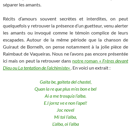
séparer les amants.
Récits d’amours souvent secrètes et interdites, on peut
quelquefois y retrouver la présence d’un guetteur, venu alerter
les amants ou invoqué comme le témoin complice de leurs
escapades. Autour de la même période que la chanson de
Guiraut de Bornelh, on pense notamment à la jolie pièce de
Raimbaut de Vaqueiras. Nous ne l’avons pas encore présentée
ici mais on peut la retrouver dans
notre roman «
Frères devant
Dieu ou La tentation de l’alchimiste
«
. En voici un extrait :
Gaita be, gaiteta del chastel,
Quan la re que plus m’es bon e bel
Ai a me trosqu’a l’alba.
E.l jornz ve e non l’apel!
Joc novel
Mi tol l’alba,
L’alba, oi l’alba