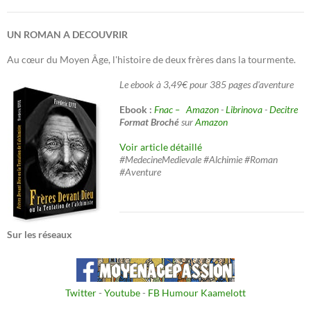
UN ROMAN A DECOUVRIR
Au cœur du Moyen Âge, l'histoire de deux frères dans la tourmente.
Le ebook à 3,49€ pour 385 pages d'aventure
Ebook :
Fnac –
Amazon
-
Librinova
-
Decitre
Format Broché
sur
Amazon
Voir article détaillé
#MedecineMedievale #Alchimie #Roman
#Aventure
Sur les réseaux
Twitter
-
Youtube
-
FB Humour Kaamelott