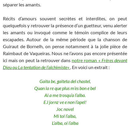
séparer les amants.
Récits d’amours souvent secrètes et interdites, on peut
quelquefois y retrouver la présence d’un guetteur, venu alerter
les amants ou invoqué comme le témoin complice de leurs
escapades. Autour de la même période que la chanson de
Guiraut de Bornelh, on pense notamment à la jolie pièce de
Raimbaut de Vaqueiras. Nous ne l’avons pas encore présentée
ici mais on peut la retrouver dans
notre roman «
Frères devant
Dieu ou La tentation de l’alchimiste
«
. En voici un extrait :
Gaita be, gaiteta del chastel,
Quan la re que plus m’es bon e bel
Ai a me trosqu’a l’alba.
E.l jornz ve e non l’apel!
Joc novel
Mi tol l’alba,
L’alba, oi l’alba