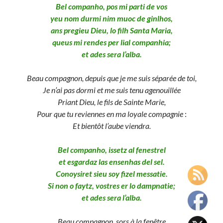
Bel companho, pos mi parti de vos
yeu nom durmi nim muoc de ginlhos,
ans pregieu Dieu, lo filh Santa Maria,
queus mi rendes per lial companhia;
et ades sera l’alba.
Beau
compagnon, depuis que je me suis séparée de toi,
Je n’ai pas dormi et me suis tenu agenouillée
Priant Dieu, le fils de Sainte Marie,
Pour que tu reviennes en ma loyale compagnie
:
Et bientôt l’aube viendra.
Bel companho, issetz al fenestrel
et esgardaz las ensenhas del sel.
Conoysiret sieu soy fizel messatie.
Si non o faytz, vostres er lo dampnatie;
et ades sera l’alba.
Beau
compagnon, sors à la fenêtre