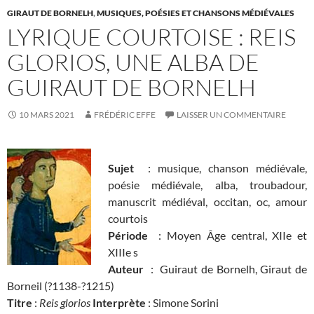
GIRAUT DE BORNELH
,
MUSIQUES, POÉSIES ET CHANSONS MÉDIÉVALES
LYRIQUE COURTOISE : REIS
GLORIOS, UNE ALBA DE
GUIRAUT DE BORNELH
10 MARS 2021
FRÉDÉRIC EFFE
LAISSER UN COMMENTAIRE
Sujet
: musique, chanson médiévale,
poésie médiévale, alba, troubadour,
manuscrit médiéval, occitan, oc, amour
courtois
Période
: Moyen Âge central, XIIe et
XIIIe s
Auteur
: Guiraut de Bornelh, Giraut de
Borneil (?1138-?1215)
Titre
:
Reis glorios
Interprète
: Simone Sorini