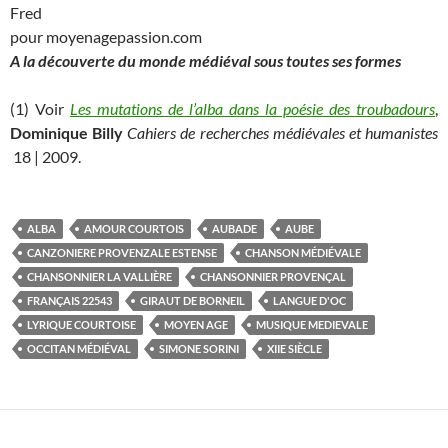
Fred
pour moyenagepassion.com
A la découverte du monde médiéval sous toutes ses formes
(1) Voir
Les mutations de l’alba dans la poésie des troubadours
,
Dominique Billy
Cahiers de recherches médiévales et humanistes
18 | 2009.
ALBA
AMOUR COURTOIS
AUBADE
AUBE
CANZONIERE PROVENZALE ESTENSE
CHANSON MÉDIÉVALE
CHANSONNIER LA VALLIÈRE
CHANSONNIER PROVENÇAL
FRANÇAIS 22543
GIRAUT DE BORNEIL
LANGUE D'OC
LYRIQUE COURTOISE
MOYEN AGE
MUSIQUE MEDIEVALE
OCCITAN MÉDIÉVAL
SIMONE SORINI
XIIE SIÈCLE