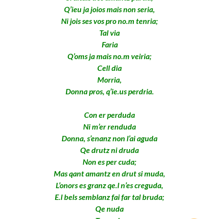
Q’ieu ja joios mais non seria,
Ni jois ses vos pro no.m tenria;
Tal via
Faria
Q’oms ja mais no.m veiria;
Cell dia
Morria,
Donna pros, q’ie.us perdria.
Con er perduda
Ni m’er renduda
Donna, s’enanz non l’ai aguda
Qe drutz ni druda
Non es per cuda;
Mas qant amantz en drut si muda,
L’onors es granz qe.l n’es creguda,
E.l bels semblanz fai far tal bruda;
Qe nuda