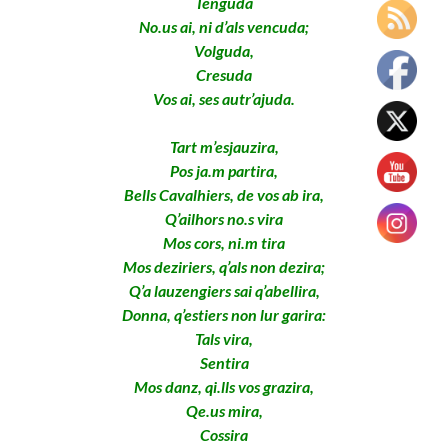
Tenguda
No.us ai, ni d’als vencuda;
Volguda,
Cresuda
Vos ai, ses autr’ajuda.
Tart m’esjauzira,
Pos ja.m partira,
Bells Cavalhiers, de vos ab ira,
Q’ailhors no.s vira
Mos cors, ni.m tira
Mos deziriers, q’als non dezira;
Q’a lauzengiers sai q’abellira,
Donna, q’estiers non lur garira:
Tals vira,
Sentira
Mos danz, qi.lls vos grazira,
Qe.us mira,
Cossira