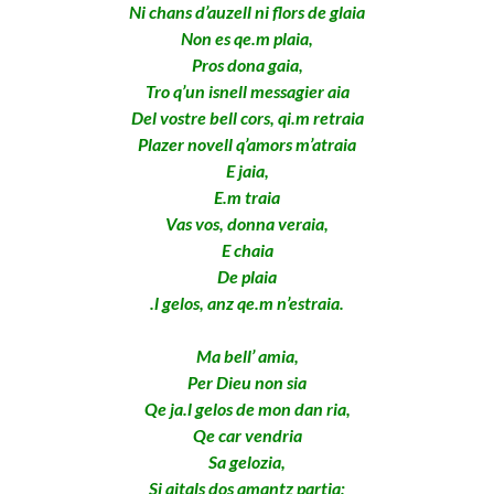
Ni chans d’auzell ni flors de glaia
Non es qe.m plaia,
Pros dona gaia,
Tro q’un isnell messagier aia
Del vostre bell cors, qi.m retraia
Plazer novell q’amors m’atraia
E jaia,
E.m traia
Vas vos, donna veraia,
E chaia
De plaia
.l gelos, anz qe.m n’estraia.
Ma bell’ amia,
Per Dieu non sia
Qe ja.l gelos de mon dan ria,
Qe car vendria
Sa gelozia,
Si aitals dos amantz partia;