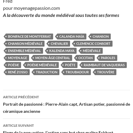
Fred
pour moyenagepassion.com
A la découverte du monde médiéval sous toutes ses formes
BONIFACE DE MONTFERRAT
CALANDA MAÏA
CHANSON
CHANSON MÉDIÉVALE
CHEVALIER
CLEMENCIC CONSORT
ENSEMBLE MÉDIÉVAL
KALENDA MAYA
MÉDIÉVALE
MOYEN AGE
MOYEN-ÂGE CENTRAL
OCCITAN
PAROLES
POÉSIE
POÉSIE MÉDIÉVALE
POÉTE
RAIMBAUT DE VAQUEIRAS
RENÉ ZOSSO
TRADUCTION
TROUBADOUR
TROUVÈRE
Navigation
ARTICLE PRÉCÉDENT
des
Portrait de passionné : Pierre-Alain capt, Artisan potier, passionné de
céramique ancienne
articles
ARTICLE SUIVANT
Eloge de la non-action, l’action sans but chez maître Eckhart