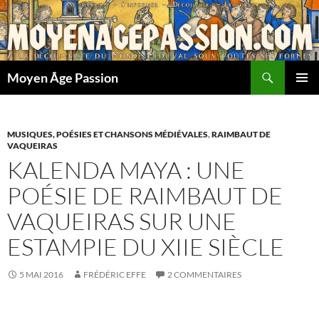
Aller
au
contenu
Recherche
Moyen Âge Passion
MENU
PRINCI
MUSIQUES, POÉSIES ET CHANSONS MÉDIÉVALES
,
RAIMBAUT DE
VAQUEIRAS
KALENDA MAYA : UNE
POÉSIE DE RAIMBAUT DE
VAQUEIRAS SUR UNE
ESTAMPIE DU XIIE SIÈCLE
5 MAI 2016
FRÉDÉRIC EFFE
2 COMMENTAIRES