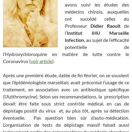
avons suivi les études des
médecins chinois, auxquelles
ont succédé celles du
Professeur
Didier Raoult
de
l’
Institut IHU Marseille
Infection,
au sujet
de l’efficacité
potentielle de
l’Hydroxychloroquine en matière de lutte contre le
Coronavirus (
voir article
).
Après une première étude, datée de fin février, on se souvient
que l’épidémiologiste marseillais avait préconisé l’usage de ce
traitement, en association avec un antibiotique spécifique
(l’Azithromycine). Selon ses recommandations, la prescription
devait être faite sous strict contrôle médical, en cas de
dépistage positif du virus et, au plus tôt, après sa détection
éventuelle. Pas question bien sûr d’auto-médication.
L’organisation de tests de dépistage massif faisait aussi
logiquement partie des préconisations du médecin chercheur