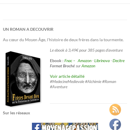
UN ROMAN A DECOUVRIR
Au cœur du Moyen Âge, l'histoire de deux frères dans la tourmente.
Le ebook à 3,49€ pour 385 pages d'aventure
Ebook :
Fnac –
Amazon
-
Librinova
-
Decitre
Format Broché
sur
Amazon
Voir article détaillé
#MedecineMedievale #Alchimie #Roman
#Aventure
Sur les réseaux