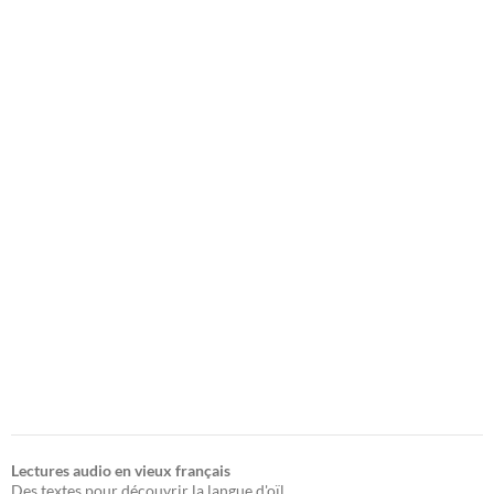
Lectures audio en vieux français
Des textes pour découvrir la langue d'oïl.