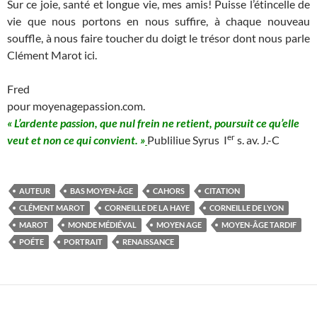
Sur ce joie, santé et longue vie, mes amis! Puisse l’étincelle de
vie que nous portons en nous suffire, à chaque nouveau
souffle, à nous faire toucher du doigt le trésor dont nous parle
Clément Marot ici.
Fred
pour moyenagepassion.com.
« L’ardente passion, que nul frein ne retient, poursuit ce qu’elle
er
veut et non ce qui convient. »
Publiliue Syrus I
s. av. J.-C
AUTEUR
BAS MOYEN-ÂGE
CAHORS
CITATION
CLÉMENT MAROT
CORNEILLE DE LA HAYE
CORNEILLE DE LYON
MAROT
MONDE MÉDIÉVAL
MOYEN AGE
MOYEN-ÂGE TARDIF
POÉTE
PORTRAIT
RENAISSANCE