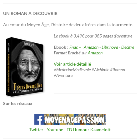
UN ROMAN A DECOUVRIR
Au cœur du Moyen Âge, l'histoire de deux frères dans la tourmente.
Le ebook à 3,49€ pour 385 pages d'aventure
Ebook :
Fnac –
Amazon
-
Librinova
-
Decitre
Format Broché
sur
Amazon
Voir article détaillé
#MedecineMedievale #Alchimie #Roman
#Aventure
Sur les réseaux
Twitter
-
Youtube
-
FB Humour Kaamelott