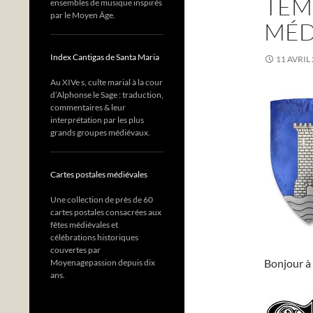
TEM
ensembles de musique inspirés
par le Moyen Âge.
MÉD
Index Cantigas de Santa Maria
11 AVRIL
Au XIVe s, culte marial à la cour
d’Alphonse le Sage : traduction,
commentaires & leur
interprétation par les plus
grands groupes médiévaux.
Cartes postales médiévales
Une collection de près de 60
cartes postales consacrées aux
fêtes médiévales et
célébrations historiques
couvertes par
Bonjour à 
Moyenagepassion depuis dix
ans.