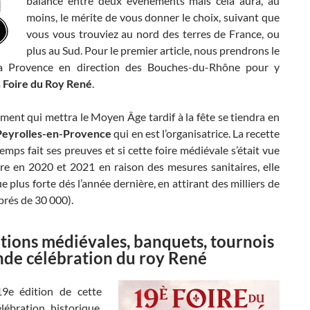
balance entre deux événements mais cela aura, au
moins, le mérite de vous donner le choix, suivant que
vous vous trouviez au nord des terres de France, ou
plus au Sud. Pour le premier article, nous prendrons le
la Provence en direction des Bouches-du-Rhône pour y
a
Foire du Roy René
.
ent qui mettra le Moyen Âge tardif à la fête se tiendra en
Peyrolles-en-Provence
qui en est l’organisatrice. La recette
emps fait ses preuves et si cette foire médiévale s’était vue
re en 2020 et 2021 en raison des mesures sanitaires, elle
e plus forte dés l’année dernière, en attirant des milliers de
(prés de 30 000).
ions médiévales, banquets, tournois
nde célébration du roy René
9e édition de cette
lébration historique,