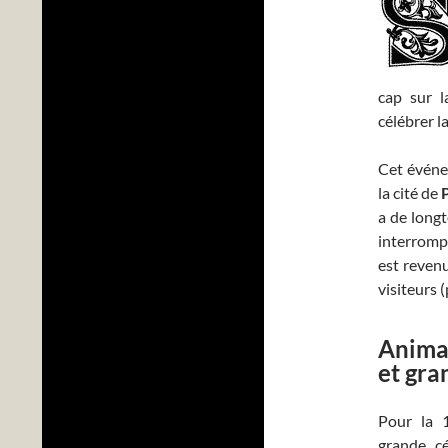
cap sur 
célébrer l
Cet événem
la cité de
a de longt
interromp
est revenu
visiteurs 
Animat
et gra
Pour la 1
grande cé