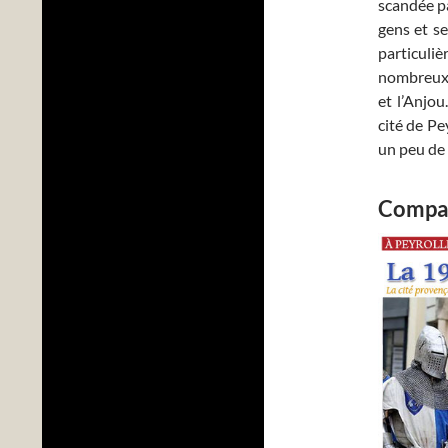
scandée pa
gens et s
particuli
nombreux t
et l’Anjou.
cité de Pe
un peu de 
Compag