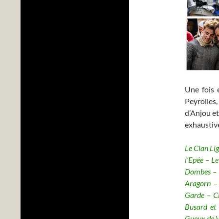
Une fois 
Peyrolles
d’Anjou et
exhaustive
Le Clan Lig
l’Epée – L
Dombes – L
Aragorn – 
Garde – Ci
Busard et 
Gueux de 