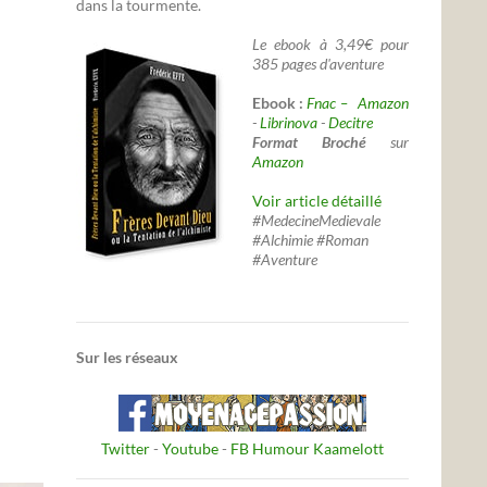
dans la tourmente.
Le ebook à 3,49€ pour
385 pages d'aventure
Ebook :
Fnac –
Amazon
-
Librinova
-
Decitre
Format Broché
sur
Amazon
Voir article détaillé
#MedecineMedievale
#Alchimie #Roman
#Aventure
Sur les réseaux
Twitter
-
Youtube
-
FB Humour Kaamelott