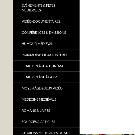
EVÈNEMENTS & FÊTES
MÉDIÉVALES
VIDÉO-DOCUMENTAIRES
CONFÉRENCES & ÉMISSIONS
HUMOUR MÉDIÉVAL
PATRIMOINE, LIEUX D’INTÉRÊT
LE MOYEN ÂGE AU CINÉMA
LE MOYEN ÂGE À LA TV
MOYEN ÂGE & JEUX VIDÉO
MÉDECINE MÉDIÉVALE
ROMANS & LIVRES
SOURCES & ARTICLES
CITATIONS MÉDIÉVALES OU SUR