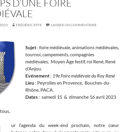
PS D’UNE FOIRE
IÉVALE
 2023
FRÉDÉRIC EFFE
LAISSER UN COMMENTAIRE
Sujet
: foire médiévale, animations médiévales,
tournoi, campements, compagnies
médiévales, Moyen Âge festif, roi René, René
d’Anjou.
Evénement
:
19e Foire médiévale du Roy René
Lieu
: Peyrolles en Provence, Bouches-du-
Rhône, PACA.
Dates
: samedi 15 & dimanche 16 avril 2023
tous,
ur l’agenda du week-end prochain, notre cœur