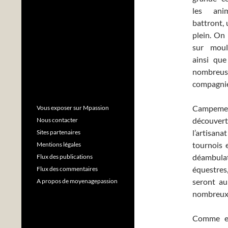
les anim
battront, 
plein. On
sur moult
ainsi que
nombre
compagnie
Campemen
Vous exposer sur Mpassion
découver
Nous contacter
l’artisa
Sites partenaires
tournois e
Mentions légales
déambulat
Flux des publications
équestres
Flux des commentaires
seront au
A propos de moyenagepassion
nombreux e
Comme el