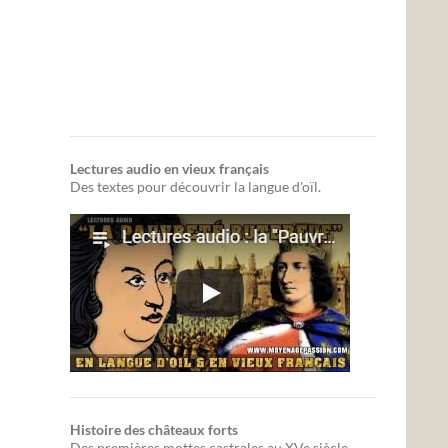
Lectures audio en vieux français
Des textes pour découvrir la langue d'oïl.
Histoire des châteaux forts
Des premières mottes castrales au XVe siècle