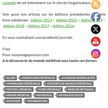
complet
de cet événement sur le site de l’organisateur.
Voir aussi nos articles sur les éditions précédentes de cette
foire médiévale :
édition 2023
–
édition 2022
–
édition 2019
–
édition 2018
–
édition 2017
–
édition 2016
.
En vous souhaitant une excellente journée.
Fred
Pour moyenagepassion.com
A la découverte du monde médiéval sous toutes ses formes
ALLIER
ANIMATIONS MÉDIÉVALES
AUVERGNE-RHÔNE-ALPES
COMPAGNIES MÉDIÉVALES
CONCERTS DE MUSIQUE MÉDIÉVALE
FESTIVAL MÉDIÉVAL
FOIRE MÉDIÉVALE
MARCHÉ ARTISANAL
MONDE MÉDIÉVAL
MOYEN ÂGE
MOYEN ÂGE FESTIF
SOUVIGNY
TROUBADOURS