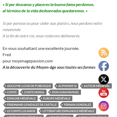
« Si por descanso y placeres la buena fama perdemos,
al término de la vida deshonrados quedaremos. »
Si par paresse ou pour céder aux plaisirs, nous perdons notre
renommée
A la fin de notre vie, nous resterons déshonorés.
En vous souhaitant une excellente journée.
Fred
pour moyenagepassion.com
A la découverte du Moyen-âge sous toutes ses formes
ADOLPHE-LOUIS DE PUIBUSQUE
ALPHONSE XI
AUTEUR MÉDIÉVAL
CONTE
CONTE MORAL
DON JUAN MANUEL
ESPAGNE MÉDIÉVALE
EUROPE MÉDIÉVALE
FERDINAND GONZALEZ DE CASTILLE
FERNAN GONZALEZ
LE COMTE LUCANOR
LITTÉRATURE ESPAGNOLE MÉDIÉVALE