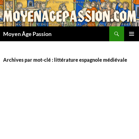
Aller
au
contenu
Recherche
Moyen Âge Passion
MENU
PRINCI
Archives par mot-clé : littérature espagnole médiévale