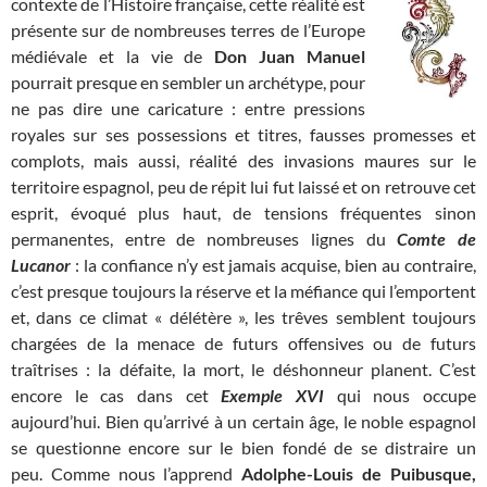
contexte de l’Histoire française, cette réalité est
présente sur de nombreuses terres de l’Europe
médiévale et la vie de
Don Juan Manuel
pourrait presque en sembler un archétype, pour
ne pas dire une caricature : entre pressions
royales sur ses possessions et titres, fausses promesses et
complots, mais aussi, réalité des invasions maures sur le
territoire espagnol, peu de répit lui fut laissé et on retrouve cet
esprit, évoqué plus haut, de tensions fréquentes sinon
permanentes, entre de nombreuses lignes du
Comte de
Lucanor
: la confiance n’y est jamais acquise, bien au contraire,
c’est presque toujours la réserve et la méfiance qui l’emportent
et, dans ce climat « délétère », les trêves semblent toujours
chargées de la menace de futurs offensives ou de futurs
traîtrises : la défaite, la mort, le déshonneur planent. C’est
encore le cas dans cet
Exemple XVI
qui nous occupe
aujourd’hui. Bien qu’arrivé à un certain âge, le noble espagnol
se questionne encore sur le bien fondé de se distraire un
peu. Comme nous l’apprend
Adolphe-Louis de Puibusque,