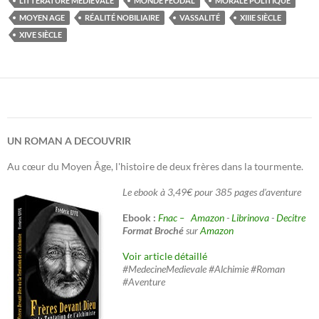
LITTÉRATURE MÉDIÉVALE
MONDE FÉODAL
MORALE POLITIQUE
MOYEN AGE
RÉALITÉ NOBILIAIRE
VASSALITÉ
XIIIE SIÈCLE
XIVE SIÈCLE
UN ROMAN A DECOUVRIR
Au cœur du Moyen Âge, l'histoire de deux frères dans la tourmente.
Le ebook à 3,49€ pour 385 pages d'aventure
Ebook :
Fnac –
Amazon
-
Librinova
-
Decitre
Format Broché
sur
Amazon
Voir article détaillé
#MedecineMedievale #Alchimie #Roman
#Aventure